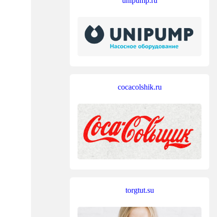
unipump.ru
cocacolshik.ru
torgtut.su