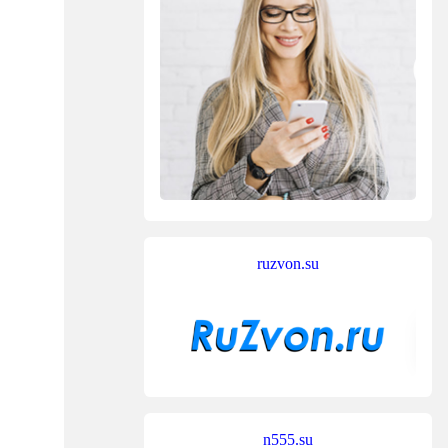
ruzvon.su
n555.su