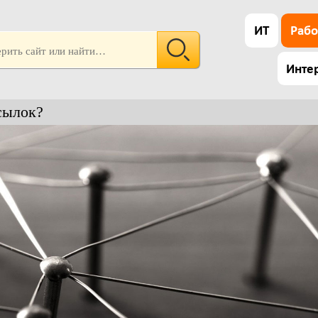
ИТ
Рабо
Инте
сылок?