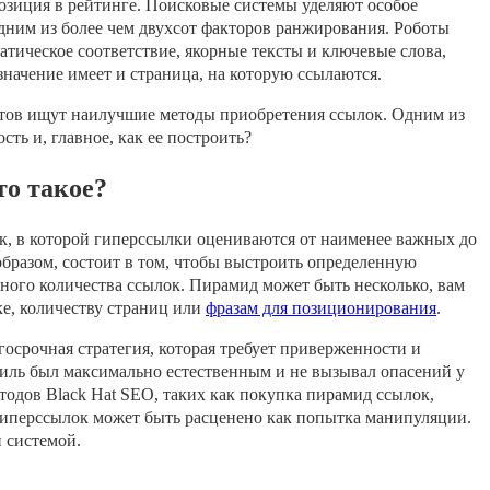
озиция в рейтинге. Поисковые системы уделяют особое
дним из более чем двухсот факторов ранжирования. Роботы
матическое соответствие, якорные тексты и ключевые слова,
начение имеет и страница, на которую ссылаются.
тов ищут наилучшие методы приобретения ссылок. Одним из
сть и, главное, как ее построить?
то такое?
ок, в которой гиперссылки оцениваются от наименее важных до
образом, состоит в том, чтобы выстроить определенную
ечного количества ссылок. Пирамид может быть несколько, вам
е, количеству страниц или
фразам для позиционирования
.
лгосрочная стратегия, которая требует приверженности и
иль был максимально естественным и не вызывал опасений у
тодов Black Hat SEO, таких как покупка пирамид ссылок,
гиперссылок может быть расценено как попытка манипуляции.
 системой.