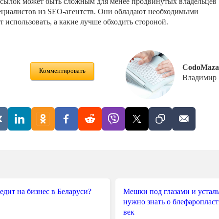
сылок может быть сложным для менее продвинутых владельцев
пециалистов из SEO-агентств. Они обладают необходимыми
т использовать, а какие лучше обходить стороной.
CodoMaza
Комментировать
Владимир
редит на бизнес в Беларуси?
Мешки под глазами и усталы
нужно знать о блефароплас
век