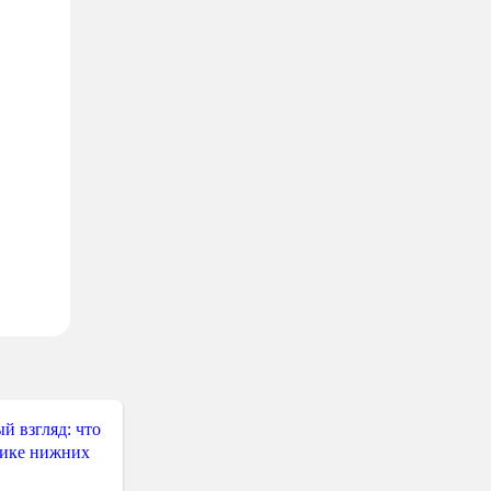
й взгляд: что
тике нижних