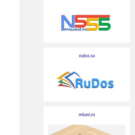
rudos.su
rekast.ru