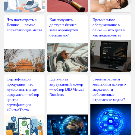
Что посмотреть в
Как получить
Премиальное
Пекине — самые
доступ в бизнес-
обслуживание в
впечатляющие места
залы аэропортов
банке — что даёт и
бесплатно?
как подключить?
Сертификация
Где купить
Зачем аграрным
продукции: что
виртуальный номер
компаниям контент-
нужно знать и где
— обзор DID Virtual
маркетинг и
оформить — обзор
Numbers
собственные
центра
отраслевые медиа?
сертификации
«СигмаТест»