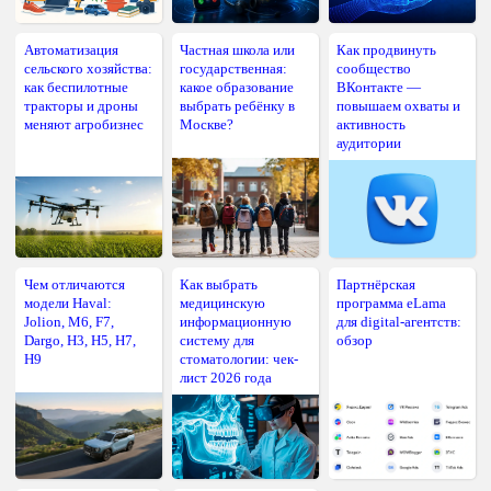
Автоматизация
Частная школа или
Как продвинуть
сельского хозяйства:
государственная:
сообщество
как беспилотные
какое образование
ВКонтакте —
тракторы и дроны
выбрать ребёнку в
повышаем охваты и
меняют агробизнес
Москве?
активность
аудитории
Чем отличаются
Как выбрать
Партнёрская
модели Haval:
медицинскую
программа eLama
Jolion, M6, F7,
информационную
для digital-агентств:
Dargo, H3, H5, H7,
систему для
обзор
H9
стоматологии: чек-
лист 2026 года