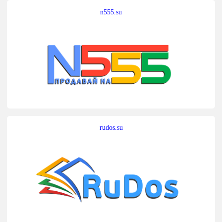
n555.su
rudos.su