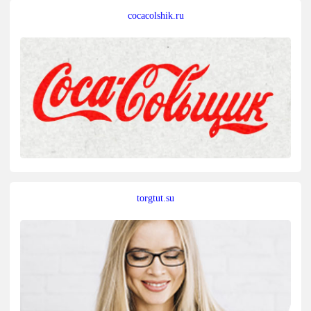
cocacolshik.ru
torgtut.su