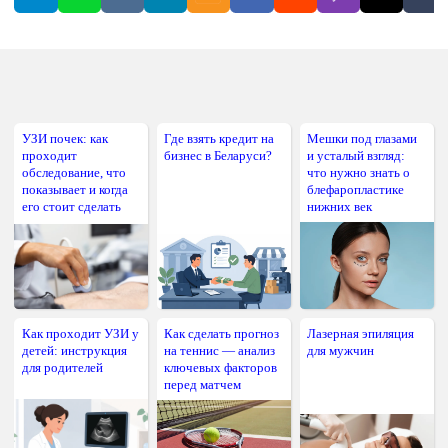
УЗИ почек: как
Где взять кредит на
Мешки под глазами
проходит
бизнес в Беларуси?
и усталый взгляд:
обследование, что
что нужно знать о
показывает и когда
блефаропластике
его стоит сделать
нижних век
Как проходит УЗИ у
Как сделать прогноз
Лазерная эпиляция
детей: инструкция
на теннис — анализ
для мужчин
для родителей
ключевых факторов
перед матчем