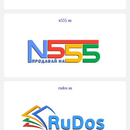
n555.su
rudos.su