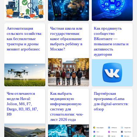
Автоматизация
Частная школа или
Как продвинуть
сельского хозяйства:
государственная:
сообщество
как беспилотные
какое образование
ВКонтакте —
тракторы и дроны
выбрать ребёнку в
повышаем охваты и
меняют агробизнес
Москве?
активность
аудитории
Чем отличаются
Как выбрать
Партнёрская
модели Haval:
медицинскую
программа eLama
Jolion, M6, F7,
информационную
для digital-агентств:
Dargo, H3, H5, H7,
систему для
обзор
H9
стоматологии: чек-
лист 2026 года