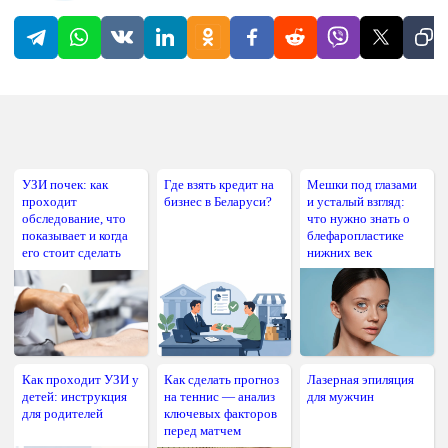
УЗИ почек: как
Где взять кредит на
Мешки под глазами
проходит
бизнес в Беларуси?
и усталый взгляд:
обследование, что
что нужно знать о
показывает и когда
блефаропластике
его стоит сделать
нижних век
Как проходит УЗИ у
Как сделать прогноз
Лазерная эпиляция
детей: инструкция
на теннис — анализ
для мужчин
для родителей
ключевых факторов
перед матчем