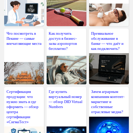
Что посмотреть в
Как получить
Премиальное
Пекине — самые
доступ в бизнес-
обслуживание в
впечатляющие места
залы аэропортов
банке — что даёт и
бесплатно?
как подключить?
Сертификация
Где купить
Зачем аграрным
продукции: что
виртуальный номер
компаниям контент-
нужно знать и где
— обзор DID Virtual
маркетинг и
оформить — обзор
Numbers
собственные
центра
отраслевые медиа?
сертификации
«СигмаТест»