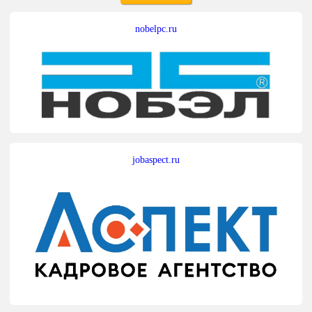
nobelpc.ru
jobaspect.ru