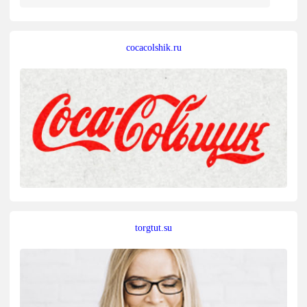
cocacolshik.ru
torgtut.su