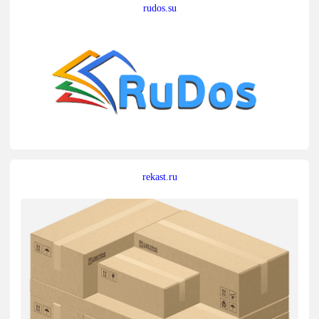
rudos.su
rekast.ru