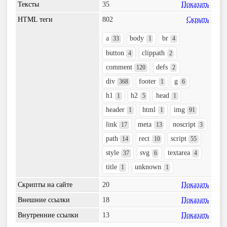
Тексты
35
Показать
HTML теги
802
Скрыть
a
body
br
33
1
4
button
clippath
4
2
comment
defs
120
2
div
footer
g
368
1
6
h1
h2
head
1
5
1
header
html
img
1
1
91
link
meta
noscript
17
13
3
path
rect
script
14
10
55
style
svg
textarea
37
6
4
title
unknown
1
1
Скрипты на сайте
20
Показать
Внешние ссылки
18
Показать
Внутренние ссылки
13
Показать