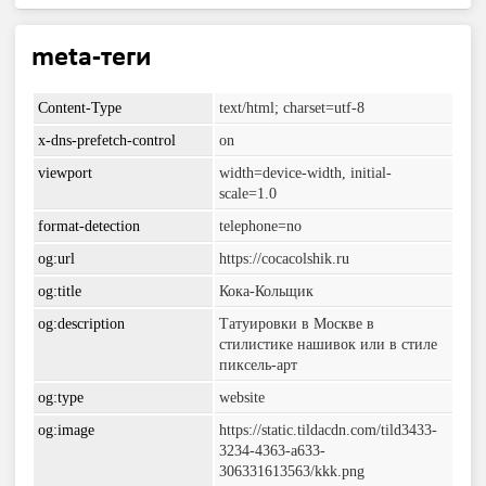
meta-теги
Content-Type
text/html; charset=utf-8
x-dns-prefetch-control
on
viewport
width=device-width, initial-
scale=1.0
format-detection
telephone=no
og:url
https://cocacolshik.ru
og:title
Кока-Кольщик
og:description
Татуировки в Москве в
стилистике нашивок или в стиле
пиксель-арт
og:type
website
og:image
https://static.tildacdn.com/tild3433-
3234-4363-a633-
306331613563/kkk.png