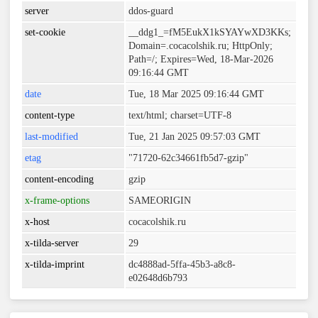
server
ddos-guard
set-cookie
__ddg1_=fM5EukX1kSYAYwXD3KKs;
Domain=.cocacolshik.ru; HttpOnly;
Path=/; Expires=Wed, 18-Mar-2026
09:16:44 GMT
date
Tue, 18 Mar 2025 09:16:44 GMT
content-type
text/html; charset=UTF-8
last-modified
Tue, 21 Jan 2025 09:57:03 GMT
etag
"71720-62c34661fb5d7-gzip"
content-encoding
gzip
x-frame-options
SAMEORIGIN
x-host
cocacolshik.ru
x-tilda-server
29
x-tilda-imprint
dc4888ad-5ffa-45b3-a8c8-
e02648d6b793