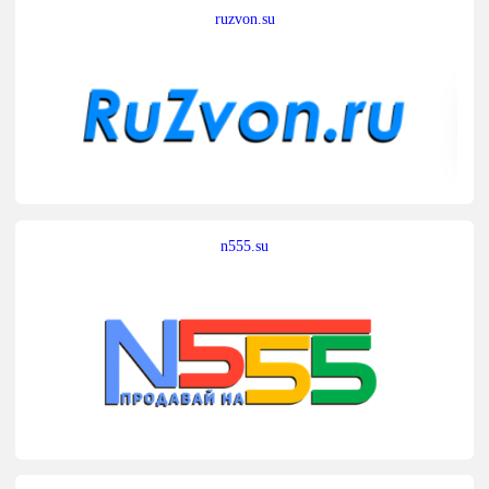
ruzvon.su
n555.su