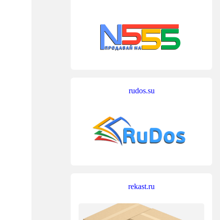
rudos.su
rekast.ru