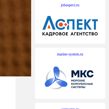
jobaspect.ru
marine-system.ru