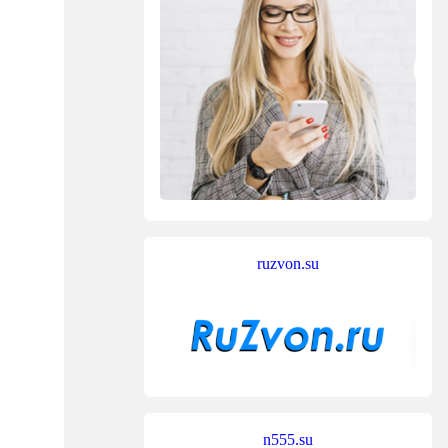
ruzvon.su
n555.su