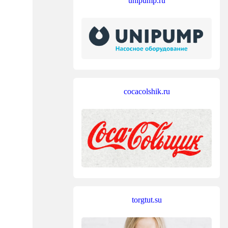
unipump.ru
cocacolshik.ru
torgtut.su