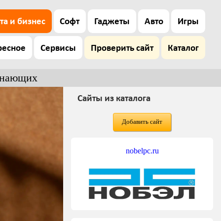
та и бизнес
Софт
Гаджеты
Авто
Игры
ресное
Сервисы
Проверить сайт
Каталог
чинающих
Сайты из каталога
Добавить сайт
nobelpc.ru