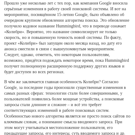
Прошло уже несколько лет с тех пор, как компания Google вносила
серьёзные изменения в работу своей поисковой системы. И вот на
мероприятии, посвящённом 15-летию Google, было объявлено об
очередном крупном обновлении алгоритма поиска. Это обновление
получило кодовое название Hummingbird, что в переводе означает
«Колибри». Вероятно, это название символизирует не только
скорость, но и повышенную точность новой системы. По факту,
проект «Колибри» был запущен около месяца назад, но дату его
анонса сместили в связи с вышеупомянутым мероприятием.
Следует, однако, отметить, что некоторым пользователям,
возможно, придётся подождать некоторое время, пока Hummingbird
получит полноценную расширенную поддержку других языков и
будет доступен во всех регионах.
В чём же заключается главная особенность Колибри? Согласно
Google, за последние годы произошли существенные изменения в
самых разных сферах: технологии стали более совершенными, у
пользователей появились более мощные устройства, а поисковые
запросы стали длиннее и сложнее – и всё это требует
соответствующих изменений в работе поисковых систем.
Особенностью нового алгоритма является не просто поиск сайтов по
ключевым словам, а понимание смысла вводимого запроса. При
этом могут учитываться местоположение пользователя, его
предыдущие запросы, его интересы, суть вводимого запроса и др.