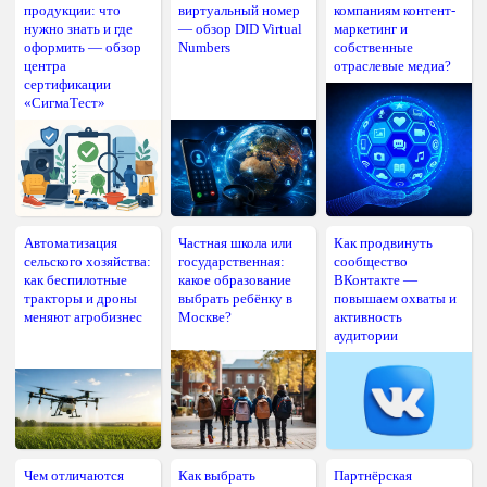
продукции: что
виртуальный номер
компаниям контент-
нужно знать и где
— обзор DID Virtual
маркетинг и
оформить — обзор
Numbers
собственные
центра
отраслевые медиа?
сертификации
«СигмаТест»
Автоматизация
Частная школа или
Как продвинуть
сельского хозяйства:
государственная:
сообщество
как беспилотные
какое образование
ВКонтакте —
тракторы и дроны
выбрать ребёнку в
повышаем охваты и
меняют агробизнес
Москве?
активность
аудитории
Чем отличаются
Как выбрать
Партнёрская