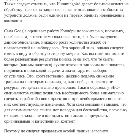
Также следует отметить, что Hummingbird делает большой акцент на
обработку голосовых запросов, а значит пользователи мобильных
устройств должны были одними из первых оценить нововведение
компании.
Сама Google оценивает работу Колибри положительно, поскольку,
по её словам, в течение месяца после того, как было выпущено
данное обновление, никакого роста количества жалоб от
пользователей не наблюдалось. Это хороший знак, однако следует
иметь в виду и обратную сторону медали. Как вы сами понимаете,
более релевантные результаты поиска означают, что те сайты,
которые (как мы надеемся) лучше отвечают запросам пользователя,
поднялись в поисковой выдаче, а значит другие наоборот
опустились. Это, соответственно, должно повлечь снижение
трафика на некоторых порталах, и, как сообщают некоторые
ресурсы, это действительно произошло. Таким образом, у SEO-
специалистов сейчас появилась необходимость более внимательно
следить за работой своих проектов и при необходимости вносить в
них соответствующие изменения. Хотя сама компания заявляет, что
для оптимизаторов сайтов нет поводов для беспокойства, поскольку
их главная задача не изменилась: они должны предлагать
оригинальный и качественный контент.
Поэтому не следует предаваться особой панике: алгоритм