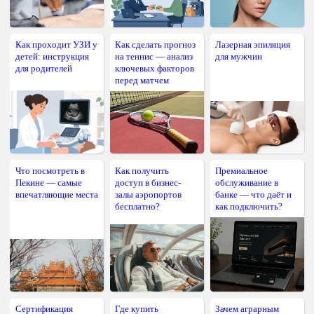
Как проходит УЗИ у
Как сделать прогноз
Лазерная эпиляция
детей: инструкция
на теннис — анализ
для мужчин
для родителей
ключевых факторов
перед матчем
Что посмотреть в
Как получить
Премиальное
Пекине — самые
доступ в бизнес-
обслуживание в
впечатляющие места
залы аэропортов
банке — что даёт и
бесплатно?
как подключить?
Сертификация
Где купить
Зачем аграрным