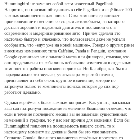
Hummingbird не заменит собой всем известный PageRank.
Напротив, он призван объединить в себе PageRank и ещё более 200
важных компонентов для поиска. Сама компания сравнивает
произошедшие изменения со старым автомобилем, из которого
достали хороший и надёжный двигатель и поставили его в
современное и модернизированное авто. Причём сделали это
настолько быстро и слаженно, что пользователи даже не успели
сообразить, что «едут уже на новой машине». Говоря о других ранее
вносимых изменениях типа Caffeine, Panda и Penguin, компания
Google сравнивает их с заменой масла или фильтров, отмечая, что
они представляли из себя лишь небольшие изменения в отдельных
компонентах работы поискового движка. Но Калибри, как бы ни
парадоксально это звучало, учитывая размер этой птички,
представляет из себя очень крупное изменение, которое не
затронуло только те компоненты поиска, которые до сих пор
работают идеально.
Однако вернёмся к более важным вопросам. Как узнать, насколько
ваш сайт затронули последние изменения? Компания отмечает, что
если в течение последнего месяца вы не заметили существенных
изменений в трафике, то у вас нет причин для волнения. Если бы
Hummingbird повлиял на посещаемость вашего сайта, то к
настоящему моменту вы должны были бы это уже заметить.
Согласно Google, большого количества серьёзных протестов со