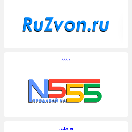
n555.su
rudos.su