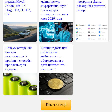
модели Haval:
медицинскую
программа eLama
Jolion, M6, F7,
информационную
для digital-агентств:
Dargo, H3, H5, H7,
систему для
обзор
H9
стоматологии: чек-
лист 2026 года
Почему батарейки
Майнинг дома или
быстро
размещение
разряжаются: 7
майнингового
причин и способы
оборудования в
продлить срок
дата-центре: что
службы
выгоднее?
Показать ещё