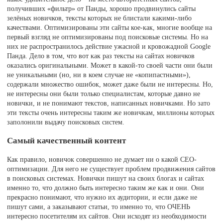
получивших «фильтр» от Панды, хорошо продвинулись сайты
зелёных новичков, тексты которых не блистали какими-либо
качествами. Оптимизированы эти сайты кое-как, многие вообще на
первый взгляд не оптимизированы под поисковые системы. Но на
них не распространилось действие ужасной и кровожадной Google
Панда. Дело в том, что вот как раз тексты на сайтах новичков
оказались оригинальными. Может в какой-то своей части они были
не уникальными (но, ни в коем случае не «копипастными»),
содержали множество ошибок, может даже были не интересны. Но,
не интересны они были только специалистам, которые давно не
новички, и не понимают текстов, написанных новичками. Но зато
эти тексты очень интересны таким же новичкам, миллионы которых
заполонили выдачу поисковых систем.
Самый качественный контент
Как правило, новичок совершенно не думает ни о какой СЕО-
оптимизации. Для него не существует проблем продвижения сайтов
в поисковых системах. Новички пишут на своих блогах и сайтах
именно то, что должно быть интересно таким же как и они. Они
прекрасно понимают, что нужно их аудитории, и если даже не
пишут сами, а заказывают статьи, то именно то, что ОЧЕНЬ
интересно посетителям их сайтов. Они исходят из необходимости