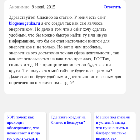
Анонимно,
9 нояб. 2015
Ответить
Здравствуйте! Спасибо за статью. У меня есть сайт
blogenergetika.ru
я его создал так как сам являюсь
энергетиком. Но дело в том что я сайт хочу сделать
удобным, что бы можно быстро найти ту или иную
информацию, что бы он стал настольной книгой для
энергетиков и не только. Но вот в чем проблема,
энергетика это достаточно точная сфера деятельности, так
как все основывается на каких-то правилах, ГОСТах,
снипах и т.д. И в принципе копипаст он будет как ни
крути. Т.е получается мой сайт не будет посещаемым?
Даже если он будет удобным и достаточно интересным для
определенного количества людей?
УЗИ почек: как
Где взять кредит на
Мешки под глазами
проходит
бизнес в Беларуси?
и усталый взгляд:
обследование, что
что нужно знать о
показывает и когда
блефаропластике
его стоит сделать
нижних век