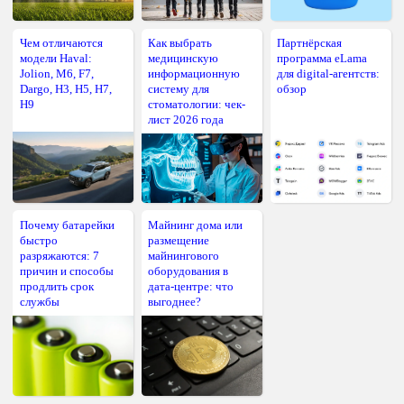
Чем отличаются
Как выбрать
Партнёрская
модели Haval:
медицинскую
программа eLama
Jolion, M6, F7,
информационную
для digital-агентств:
Dargo, H3, H5, H7,
систему для
обзор
H9
стоматологии: чек-
лист 2026 года
Почему батарейки
Майнинг дома или
быстро
размещение
разряжаются: 7
майнингового
причин и способы
оборудования в
продлить срок
дата-центре: что
службы
выгоднее?