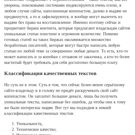
уверены, поисковыми системами индексируются очень плохо, в
любом случае сайты, наполненные копипастом, далеко в выдаче не
продвинутся, а то и зафильтруются, и вообще могут вылететь из
выдачи без права на восстановление. Именно поэтому сейчас и
процветают биржи контента, которые предлагают владельцам сайтов
уникальные статьи поистине в огромном количестве. Помимо
готовых статей на таких биржах околачивается множество
безработных писателей, которые могут быстро написать любую
статью по любой теме за совершенно любые деньги. То есть, кто-то
может написать и за копейки с отзывом от заказчика, а кто-то более
маститый будет требовать для себя достаточно большую плату.
Классификация качественных текстов
Но суть не в этом. Суть в том, что сейчас более-менее серьёзному
сайто-владельцу и в голову не придёт раскручивать свой сайт
копипастом. Он заплатит большие деньги, лишь бы получить
уникальные тексты, написанные без ошибок, да чтобы они к тому
же были интересны людям. Вот тут мы подходим к некоей
классификации качественных текстов:
Уникальность;
Техническое качество;
Интересное чтение.