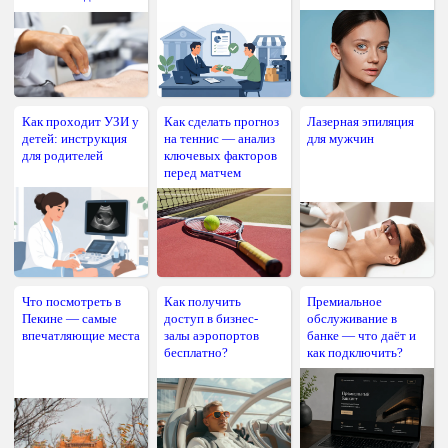
Как проходит УЗИ у
Как сделать прогноз
Лазерная эпиляция
детей: инструкция
на теннис — анализ
для мужчин
для родителей
ключевых факторов
перед матчем
Что посмотреть в
Как получить
Премиальное
Пекине — самые
доступ в бизнес-
обслуживание в
впечатляющие места
залы аэропортов
банке — что даёт и
бесплатно?
как подключить?