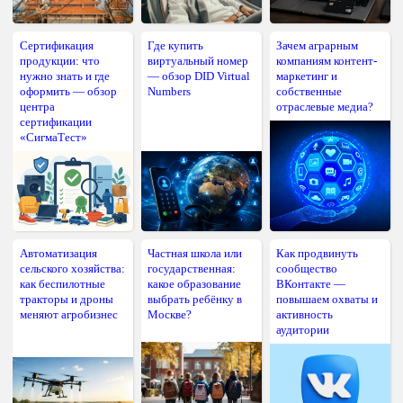
Сертификация
Где купить
Зачем аграрным
продукции: что
виртуальный номер
компаниям контент-
нужно знать и где
— обзор DID Virtual
маркетинг и
оформить — обзор
Numbers
собственные
центра
отраслевые медиа?
сертификации
«СигмаТест»
Автоматизация
Частная школа или
Как продвинуть
сельского хозяйства:
государственная:
сообщество
как беспилотные
какое образование
ВКонтакте —
тракторы и дроны
выбрать ребёнку в
повышаем охваты и
меняют агробизнес
Москве?
активность
аудитории