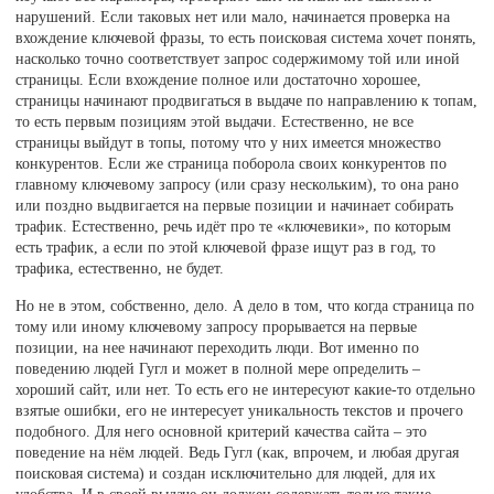
нарушений. Если таковых нет или мало, начинается проверка на
вхождение ключевой фразы, то есть поисковая система хочет понять,
насколько точно соответствует запрос содержимому той или иной
страницы. Если вхождение полное или достаточно хорошее,
страницы начинают продвигаться в выдаче по направлению к топам,
то есть первым позициям этой выдачи. Естественно, не все
страницы выйдут в топы, потому что у них имеется множество
конкурентов. Если же страница поборола своих конкурентов по
главному ключевому запросу (или сразу нескольким), то она рано
или поздно выдвигается на первые позиции и начинает собирать
трафик. Естественно, речь идёт про те «ключевики», по которым
есть трафик, а если по этой ключевой фразе ищут раз в год, то
трафика, естественно, не будет.
Но не в этом, собственно, дело. А дело в том, что когда страница по
тому или иному ключевому запросу прорывается на первые
позиции, на нее начинают переходить люди. Вот именно по
поведению людей Гугл и может в полной мере определить –
хороший сайт, или нет. То есть его не интересуют какие-то отдельно
взятые ошибки, его не интересует уникальность текстов и прочего
подобного. Для него основной критерий качества сайта – это
поведение на нём людей. Ведь Гугл (как, впрочем, и любая другая
поисковая система) и создан исключительно для людей, для их
удобства. И в своей выдаче он должен содержать только такие