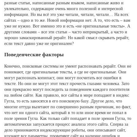
разные статьи, написанные разным языком, написанные живо и
увлекательно, содержащие очень много полезной и интересной
информации. Но вы всё это уже читали, читали, читали… На всех
сайтах – одно и то же. Новой информации нет. А то, что есть – вам
уже не нужно. Вот именно это и есть «не оригинальные тексты». А
другими словами – все эти статьи – часто неприкрытый, а часто и
хорошо замаскированный рерайт. Но какой смысл скрывать рерайт,
если текст давно уже не оригинален?
Поведенческие факторы
Конечно, поисковые системы не умеют распознавать рерайт. Они не
понимают, где оригинальные тексты, а где не оригинальные. Они
могут распознать копипаст, они могут посчитать все ошибки в
тексте. Но они не могут этот текст прочесть глазами человека. Зато
они прекрасно могут последить за поведением каждого посетителя
на любом сайте. Как правило, все сайты в мире попадают в индекс
Гугла, то есть заносятся в его поисковую базу. Другое дело, что
многие оттуда вылетают по совершенно разным причинам, но факт,
что нет ни одного сайта, который в то или иное время не попал в
поле зрения Гугла. Как только сайт попадает в поле зрения Гугла, то
автоматически запускается процесс анализа этого сайта. Сперва за
дело принимаются индексирующие роботы, они описывают сайт,
изучают все параметры, проверяют сайт на наличие ошибок и