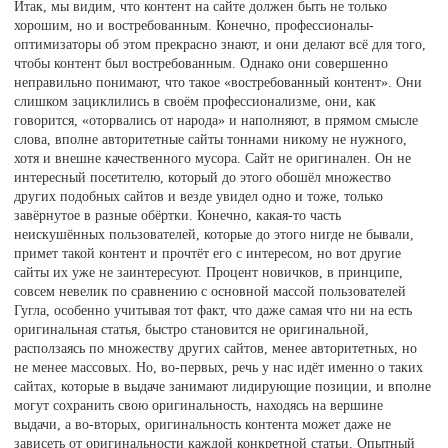
Итак, мы видим, что контент на сайте должен быть не только
хорошим, но и востребованным. Конечно, профессионалы-
оптимизаторы об этом прекрасно знают, и они делают всё для того,
чтобы контент был востребованным. Однако они совершенно
неправильно понимают, что такое «востребованный контент». Они
слишком зациклились в своём профессионализме, они, как
говорится, «оторвались от народа» и наполняют, в прямом смысле
слова, вполне авторитетные сайты тоннами никому не нужного,
хотя и внешне качественного мусора. Сайт не оригинален. Он не
интересный посетителю, который до этого обошёл множество
других подобных сайтов и везде увидел одно и тоже, только
завёрнутое в разные обёртки. Конечно, какая-то часть
неискушённых пользователей, которые до этого нигде не бывали,
примет такой контент и прочтёт его с интересом, но вот другие
сайты их уже не заинтересуют. Процент новичков, в принципе,
совсем невелик по сравнению с основной массой пользователей
Гугла, особенно учитывая тот факт, что даже самая что ни на есть
оригинальная статья, быстро становится не оригинальной,
расползаясь по множеству других сайтов, менее авторитетных, но
не менее массовых. Но, во-первых, речь у нас идёт именно о таких
сайтах, которые в выдаче занимают лидирующие позиции, и вполне
могут сохранить свою оригинальность, находясь на вершине
выдачи, а во-вторых, оригинальность контента может даже не
зависеть от оригинальности каждой конкретной статьи. Опытный