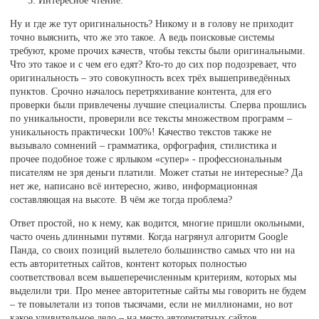
Ну и где же тут оригинальность? Никому и в голову не приходит
точно выяснить, что же это такое. А ведь поисковые системы
требуют, кроме прочих качеств, чтобы тексты были оригинальными.
Что это такое и с чем его едят? Кто-то до сих пор подозревает, что
оригинальность – это совокупность всех трёх вышеприведённых
пунктов. Срочно началось перетряхивание контента, для его
проверки были привлечены лучшие специалисты. Сперва прошлись
по уникальности, проверили все тексты множеством программ –
уникальность практически 100%! Качество текстов также не
вызывало сомнений – грамматика, орфография, стилистика и
прочее подобное тоже с ярлыком «супер» - профессиональным
писателям не зря деньги платили. Может статьи не интересные? Да
нет же, написано всё интересно, живо, информационная
составляющая на высоте. В чём же тогда проблема?
Ответ простой, но к нему, как водится, многие пришли окольными,
часто очень длинными путями. Когда нагрянул алгоритм Google
Панда, со своих позиций вылетело большинство самых что ни на
есть авторитетных сайтов, контент которых полностью
соответствовал всем вышеперечисленным критериям, которых мы
выделили три. Про менее авторитетные сайты мы говорить не будем
– те повылетали из топов тысячами, если не миллионами, но вот
какое удивительное дело – на место авторитетных сайтов,