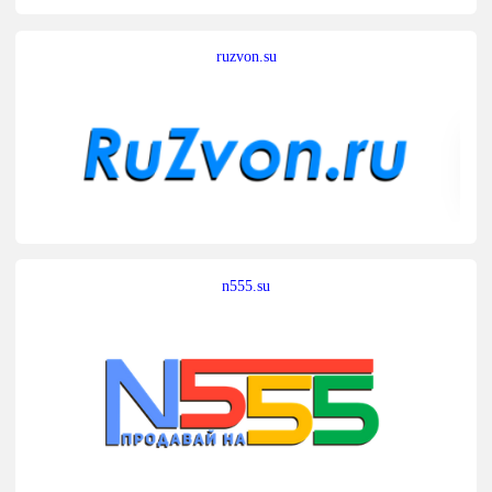
ruzvon.su
n555.su