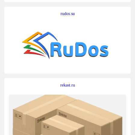
rudos.su
rekast.ru