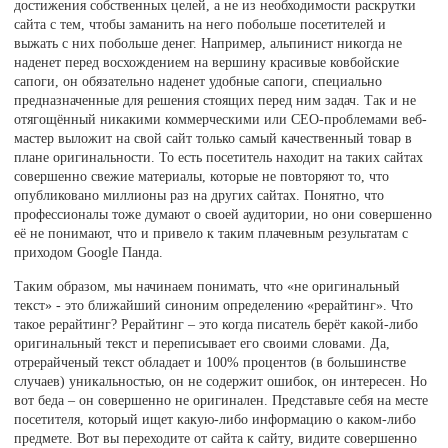
достижения собственных целей, а не из необходимости раскрутки
сайта с тем, чтобы заманить на него побольше посетителей и
выжать с них побольше денег. Например, альпинист никогда не
наденет перед восхождением на вершину красивые ковбойские
сапоги, он обязательно наденет удобные сапоги, специально
предназначенные для решения стоящих перед ним задач. Так и не
отягощённый никакими коммерческими или СЕО-проблемами веб-
мастер выложит на свой сайт только самый качественный товар в
плане оригинальности. То есть посетитель находит на таких сайтах
совершенно свежие материалы, которые не повторяют то, что
опубликовано миллионы раз на других сайтах. Понятно, что
профессионалы тоже думают о своей аудитории, но они совершенно
её не понимают, что и привело к таким плачевным результатам с
приходом Google Панда.
Таким образом, мы начинаем понимать, что «не оригинальный
текст» - это ближайший синоним определению «рерайтинг». Что
такое рерайтинг? Рерайтинг – это когда писатель берёт какой-либо
оригинальный текст и переписывает его своими словами. Да,
отрерайченый текст обладает и 100% процентов (в большинстве
случаев) уникальностью, он не содержит ошибок, он интересен. Но
вот беда – он совершенно не оригинален. Представьте себя на месте
посетителя, который ищет какую-либо информацию о каком-либо
предмете. Вот вы переходите от сайта к сайту, видите совершенно