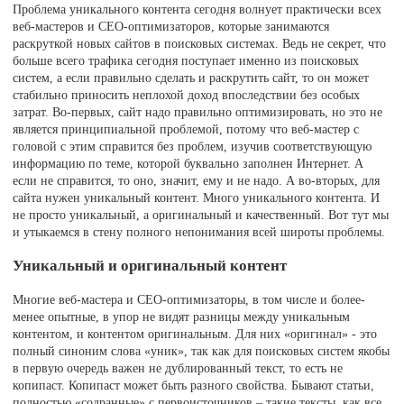
Проблема уникального контента сегодня волнует практически всех
веб-мастеров и СЕО-оптимизаторов, которые занимаются
раскруткой новых сайтов в поисковых системах. Ведь не секрет, что
больше всего трафика сегодня поступает именно из поисковых
систем, а если правильно сделать и раскрутить сайт, то он может
стабильно приносить неплохой доход впоследствии без особых
затрат. Во-первых, сайт надо правильно оптимизировать, но это не
является принципиальной проблемой, потому что веб-мастер с
головой с этим справится без проблем, изучив соответствующую
информацию по теме, которой буквально заполнен Интернет. А
если не справится, то оно, значит, ему и не надо. А во-вторых, для
сайта нужен уникальный контент. Много уникального контента. И
не просто уникальный, а оригинальный и качественный. Вот тут мы
и утыкаемся в стену полного непонимания всей широты проблемы.
Уникальный и оригинальный контент
Многие веб-мастера и СЕО-оптимизаторы, в том числе и более-
менее опытные, в упор не видят разницы между уникальным
контентом, и контентом оригинальным. Для них «оригинал» - это
полный синоним слова «уник», так как для поисковых систем якобы
в первую очередь важен не дублированный текст, то есть не
копипаст. Копипаст может быть разного свойства. Бывают статьи,
полностью «содранные» с первоисточников – такие тексты, как все