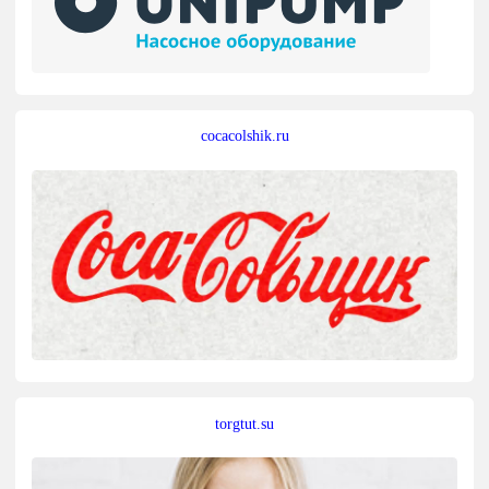
cocacolshik.ru
torgtut.su