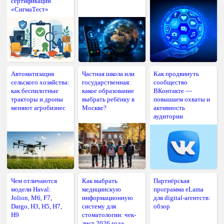
сертификации
«СигмаТест»
Автоматизация
Частная школа или
Как продвинуть
сельского хозяйства:
государственная:
сообщество
как беспилотные
какое образование
ВКонтакте —
тракторы и дроны
выбрать ребёнку в
повышаем охваты и
меняют агробизнес
Москве?
активность
аудитории
Чем отличаются
Как выбрать
Партнёрская
модели Haval:
медицинскую
программа eLama
Jolion, M6, F7,
информационную
для digital-агентств:
Dargo, H3, H5, H7,
систему для
обзор
H9
стоматологии: чек-
лист 2026 года