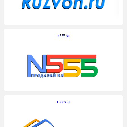
n555.su
rudos.su