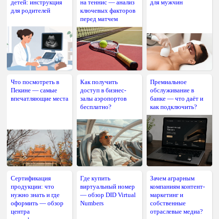
детей: инструкция
на теннис — анализ
для мужчин
для родителей
ключевых факторов
перед матчем
Что посмотреть в
Как получить
Премиальное
Пекине — самые
доступ в бизнес-
обслуживание в
впечатляющие места
залы аэропортов
банке — что даёт и
бесплатно?
как подключить?
Сертификация
Где купить
Зачем аграрным
продукции: что
виртуальный номер
компаниям контент-
нужно знать и где
— обзор DID Virtual
маркетинг и
оформить — обзор
Numbers
собственные
центра
отраслевые медиа?