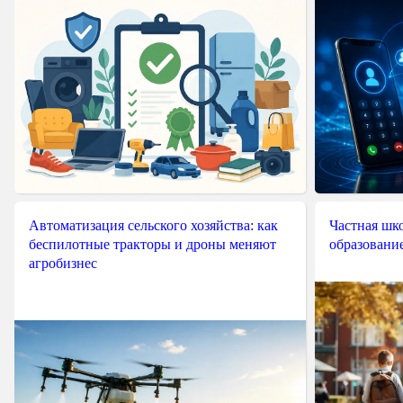
Автоматизация сельского хозяйства: как
Частная шко
беспилотные тракторы и дроны меняют
образовани
агробизнес