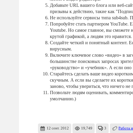
Добавьте URL вашего блога или веб-сай
призывы к действию, такие как "Подпиш
Не используйте сервисы типа sub4sub. П
Попробуйте стать партнером YouTube. Ес
Youtube. Но самое главное, вы сможете
крутой графикой, а людям это нравится.
Создайте четкий и понятный контент. Ес
вирусным.
Включите ключевое слово «видео» в заго
большинстве поисковых запросах зрителе
«руководство» и «учебник». А если оно 
Старайтесь сделать ваше видео коротки
скучным. А если вы сделаете их коротк
заново, чтобы увериться, что ничего не
Позвольте людям оценивать, комментиров
умолчанию.)
12 сент. 2012
19,749
3
Работа и