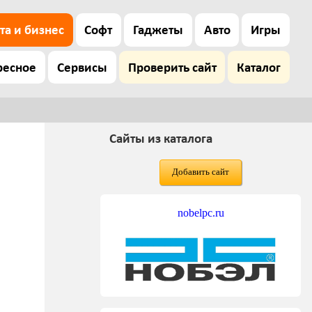
та и бизнес
Софт
Гаджеты
Авто
Игры
ресное
Сервисы
Проверить сайт
Каталог
Сайты из каталога
Добавить сайт
nobelpc.ru