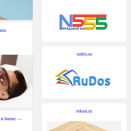
чин
rudos.su
rekast.ru
 в банке —