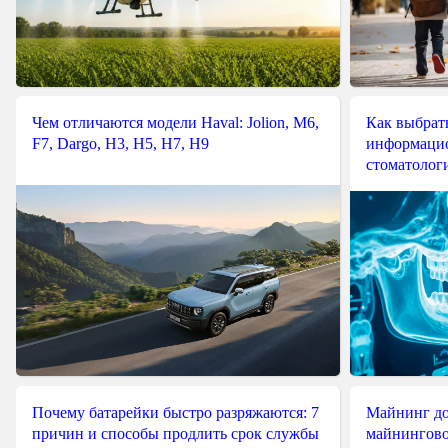
Чем отличаются модели Haval: Jolion, M6,
Как выбрат
F7, Dargo, H3, H5, H7, H9
информацио
стоматологи
Почему батарейки быстро разряжаются: 7
Майнинг до
причин и способы продлить срок службы
майнингово