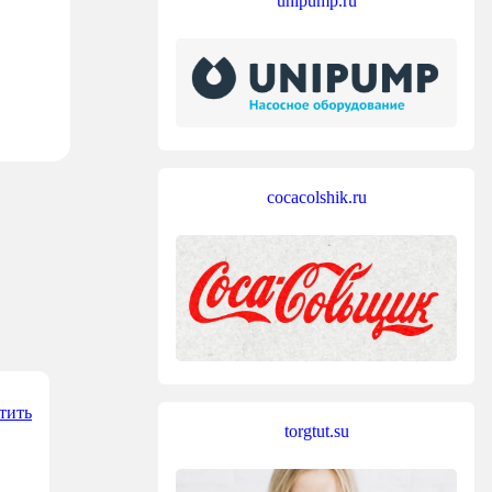
unipump.ru
cocacolshik.ru
тить
torgtut.su