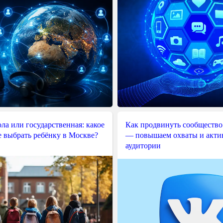
ла или государственная: какое
Как продвинуть сообщество
е выбрать ребёнку в Москве?
— повышаем охваты и акти
аудитории