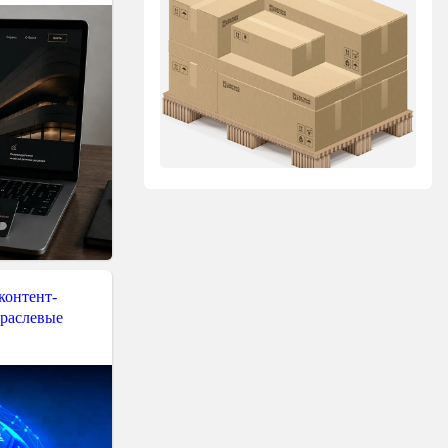
контент-
траслевые