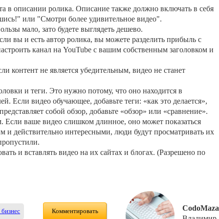
та в описании ролика. Описание также должно включать в себя
ись!" или "Смотри более удивительное видео".
ользы мало, зато будете выглядеть дешево.
ли вы и есть автор ролика, вы можете разделить прибыль с
 настроить канал на YouTube с вашим собственным заголовком и
ли контент не является убедительным, видео не станет
ловки и теги. Это нужно потому, что оно находится в
й. Если видео обучающее, добавьте теги: «как это делается»,
представляет собой обзор, добавьте «обзор» или «сравнение».
м. Если ваше видео слишком длинное, оно может показаться
им и действительно интересными, люди будут просматривать их
 пропустили.
ать и вставлять видео на их сайтах и блогах. (Разрешено по
CodoMaza
 бизнес
Комментировать
Владимир