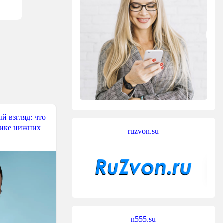
й взгляд: что
тике нижних
ruzvon.su
n555.su