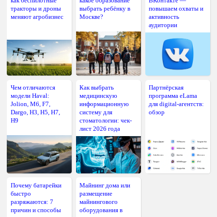
как беспилотные
какое образование
ВКонтакте —
тракторы и дроны
выбрать ребёнку в
повышаем охваты и
меняют агробизнес
Москве?
активность
аудитории
Чем отличаются
Как выбрать
Партнёрская
модели Haval:
медицинскую
программа eLama
Jolion, M6, F7,
информационную
для digital-агентств:
Dargo, H3, H5, H7,
систему для
обзор
H9
стоматологии: чек-
лист 2026 года
Почему батарейки
Майнинг дома или
быстро
размещение
разряжаются: 7
майнингового
причин и способы
оборудования в