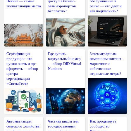
Пекине — самые
доступ в бизнес-
обслуживание в
впечатляющие места
залы аэропортов
банке — что даёт и
бесплатно?
как подключить?
Сертификация
Где купить
Зачем аграрным
продукции: что
виртуальный номер
компаниям контент-
нужно знать и где
— обзор DID Virtual
маркетинг и
оформить — обзор
Numbers
собственные
центра
отраслевые медиа?
сертификации
«СигмаТест»
Автоматизация
Частная школа или
Как продвинуть
сельского хозяйства:
государственная:
сообщество