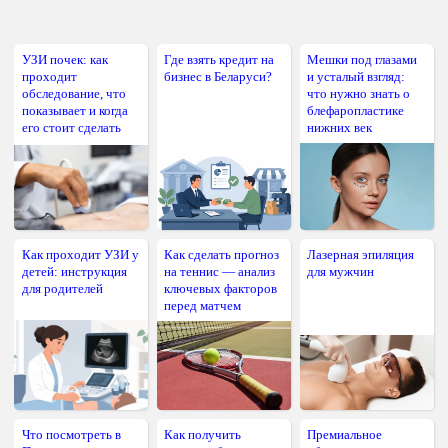
УЗИ почек: как
Где взять кредит на
Мешки под глазами
проходит
бизнес в Беларуси?
и усталый взгляд:
обследование, что
что нужно знать о
показывает и когда
блефаропластике
его стоит сделать
нижних век
Как проходит УЗИ у
Как сделать прогноз
Лазерная эпиляция
детей: инструкция
на теннис — анализ
для мужчин
для родителей
ключевых факторов
перед матчем
Что посмотреть в
Как получить
Премиальное