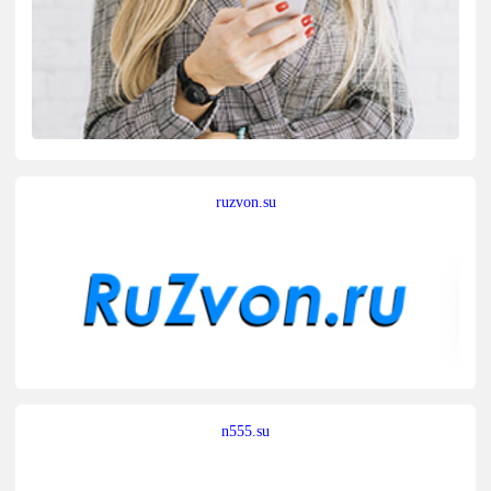
ruzvon.su
n555.su