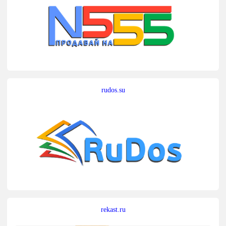
rudos.su
rekast.ru