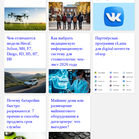
Чем отличаются
Как выбрать
Партнёрская
модели Haval:
медицинскую
программа eLama
Jolion, M6, F7,
информационную
для digital-агентств:
Dargo, H3, H5, H7,
систему для
обзор
H9
стоматологии: чек-
лист 2026 года
Почему батарейки
Майнинг дома или
быстро
размещение
разряжаются: 7
майнингового
причин и способы
оборудования в
продлить срок
дата-центре: что
службы
выгоднее?