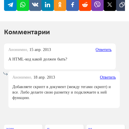
	divC
.
style
.
borderColor 
=
'#E6E6FA'
;
	divC
.
style
.
position 
=
'absolute'
;
	divC
.
style
.
width 
=
320
;
	divC
.
style
.
height 
=
75
;
	divC
.
style
.
marginTop 
=
20
;
Комментарии
	divR
.
style
.
borderRadius 
=
5
;
	divR
.
style
.
width 
=
99
;
Анонимно,
15 апр. 2013
Ответить
	divR
.
style
.
height 
=
10
;
	divR
.
style
.
backgroundColor 
=
'#FFF0F5'
;
А HTML-код какой должен быть?
	divR
.
style
.
borderRadius 
=
5
;
	divR
.
style
.
border 
=
"groove"
;
	divR
.
style
.
marginTop 
=
20
;
Анонимно,
18 апр. 2013
Ответить
	divR
.
style
.
position 
=
'fixed'
;
Добавляете скрипт в документ (между тегами скрипт) и
	divR
.
style
.
marginLeft 
=
20
;
все. Либо делаете свою разметку и подключаете к ней
функцию.
	divRC
.
style
.
borderRadius 
=
4
;
	divRC
.
style
.
zIndex 
=
999
;
	divRC
.
style
.
marginTop 
=
23
;
	divRC
.
style
.
marginLeft 
=
22
;
	divRC
.
style
.
height 
=
10
;