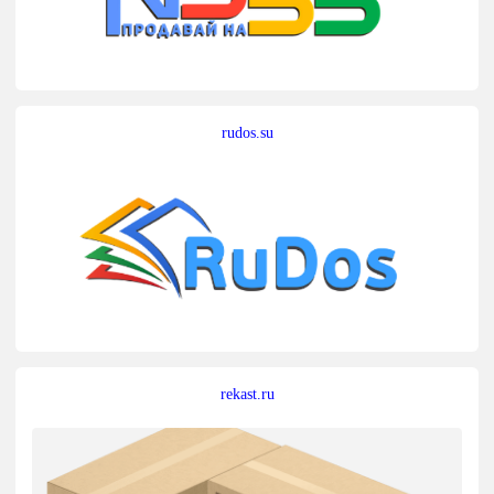
rudos.su
rekast.ru