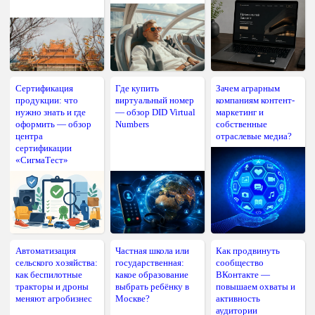
Сертификация
Где купить
Зачем аграрным
продукции: что
виртуальный номер
компаниям контент-
нужно знать и где
— обзор DID Virtual
маркетинг и
оформить — обзор
Numbers
собственные
центра
отраслевые медиа?
сертификации
«СигмаТест»
Автоматизация
Частная школа или
Как продвинуть
сельского хозяйства:
государственная:
сообщество
как беспилотные
какое образование
ВКонтакте —
тракторы и дроны
выбрать ребёнку в
повышаем охваты и
меняют агробизнес
Москве?
активность
аудитории