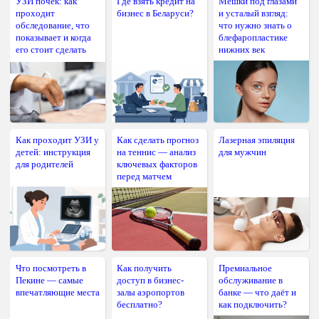
УЗИ почек: как
Где взять кредит на
Мешки под глазами
	divRC
.
style
.
position 
=
'relative'
;
проходит
бизнес в Беларуси?
и усталый взгляд:
обследование, что
что нужно знать о
	pText
.
style
.
marginTop  
=
-
13
;
показывает и когда
блефаропластике
его стоит сделать
нижних век
	pText
.
style
.
marginLeft 
=
140
;
	pText
.
style
.
fontSize 
=
14
+
"px"
;
	pText
.
style
.
fontFamily 
=
"sans-serif"
;
	pText
.
style
.
fontWeight 
=
"bolder"
;
	pText
.
style
.
textAlign 
=
'center'
;
Как проходит УЗИ у
Как сделать прогноз
Лазерная эпиляция
}
детей: инструкция
на теннис — анализ
для мужчин
для родителей
ключевых факторов
Load_run
(
)
;
перед матчем
Что посмотреть в
Как получить
Премиальное
Пекине — самые
доступ в бизнес-
обслуживание в
впечатляющие места
залы аэропортов
банке — что даёт и
бесплатно?
как подключить?