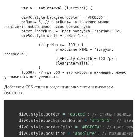
	var a = setInterval (function() {

	divRC.style.backgroundColor = '#F08080';

	prNum+= 6; // в prNum+=  в значение можно 
подставить любое целое число больше нуля

	pText.innerHTML = "Идет загрузка: "+prNum+" %";

	divRC.style.width = prNum+"px";

		if (prNum >=  100 ) {

			pText.innerHTML = "Загрузка 
завершена";

			divRC.style.width = 100+"px";

			clearInterval(a);

		}

	},500); // где 500 - это скорость анимации, можно 
Добавляем CSS стили к созданным элементам и вызываем
функцию:
Скопировать
	divC
.
style
.
border 
=
'dotted'
;
// стиль границы
	divC
.
style
.
backgroundColor 
=
"#F5F5F5"
;
// цвет 
	divC
.
style
.
borderColor 
=
'#E6E6FA'
;
// цвет рамк
	divC
.
style
.
position 
=
'absolute'
;
// позициониро