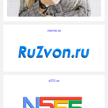
ruzvon.su
n555.su