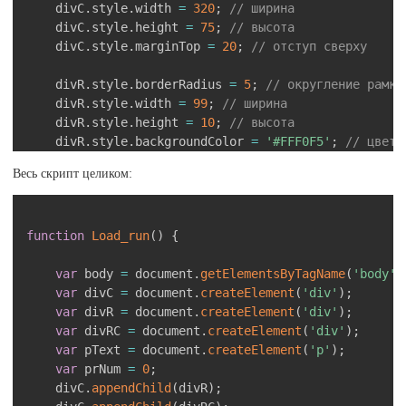
	divC
.
style
.
width 
=
320
;
// ширина
	divC
.
style
.
height 
=
75
;
// высота
	divC
.
style
.
marginTop 
=
20
;
// отступ сверху
	divR
.
style
.
borderRadius 
=
5
;
// округление рамки
	divR
.
style
.
width 
=
99
;
// ширина
	divR
.
style
.
height 
=
10
;
// высота
	divR
.
style
.
backgroundColor 
=
'#FFF0F5'
;
// цвет 
	divR
.
style
.
borderRadius 
=
5
;
// округление рамки
Весь скрипт целиком:
	divR
.
style
.
border 
=
"groove"
;
// стиль рамки
	divR
.
style
.
marginTop 
=
20
;
// отступ сверху
Скопировать
	divR
.
style
.
position 
=
'fixed'
;
function
Load_run
(
)
{
	divR
.
style
.
marginLeft 
=
20
;
// отступ слева
var
 body 
=
 document
.
getElementsByTagName
(
'body'
)
	divRC
.
style
.
borderRadius 
=
4
;
// округление рамк
var
 divC 
=
 document
.
createElement
(
'div'
)
;
	divRC
.
style
.
zIndex 
=
999
;
var
 divR 
=
 document
.
createElement
(
'div'
)
;
	divRC
.
style
.
marginTop 
=
23
;
// отступ сверху
var
 divRC 
=
 document
.
createElement
(
'div'
)
;
	divRC
.
style
.
marginLeft 
=
22
;
// отступ слева
var
 pText 
=
 document
.
createElement
(
'p'
)
;
	divRC
.
style
.
height 
=
10
;
// высота
var
 prNum 
=
0
;
	divRC
.
style
.
position 
=
'relative'
;
	divC
.
appendChild
(
divR
)
;