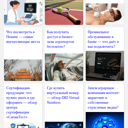
Что посмотреть в
Как получить
Премиальное
Пекине — самые
доступ в бизнес-
обслуживание в
впечатляющие места
залы аэропортов
банке — что даёт и
бесплатно?
как подключить?
Сертификация
Где купить
Зачем аграрным
продукции: что
виртуальный номер
компаниям контент-
нужно знать и где
— обзор DID Virtual
маркетинг и
оформить — обзор
Numbers
собственные
центра
отраслевые медиа?
сертификации
«СигмаТест»