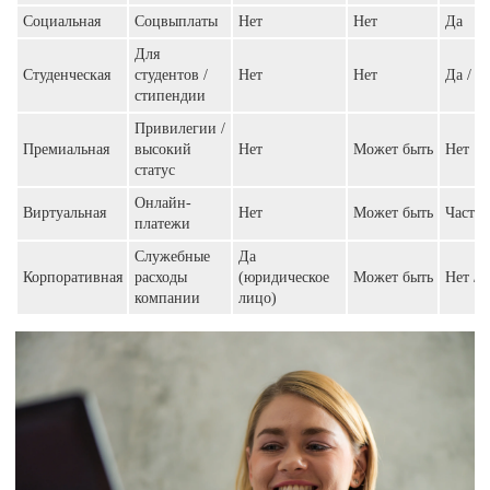
Социальная
Соцвыплаты
Нет
Нет
Да
Для
Студенческая
студентов /
Нет
Нет
Да / л
стипендии
Привилегии /
Премиальная
высокий
Нет
Может быть
Нет
статус
Онлайн-
Виртуальная
Нет
Может быть
Часто
платежи
Служебные
Да
Корпоративная
расходы
(юридическое
Может быть
Нет / 
компании
лицо)