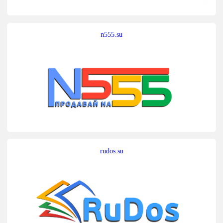
n555.su
rudos.su