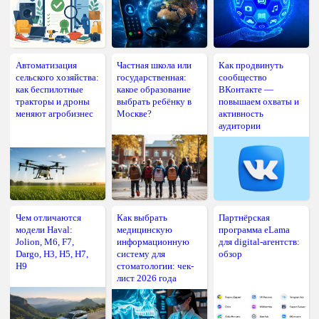
Автоматизация
Частная школа или
Как продвинуть
сельского хозяйства:
государственная:
сообщество
как беспилотные
какое образование
ВКонтакте —
тракторы и дроны
выбрать ребёнку в
повышаем охваты и
меняют агробизнес
Москве?
активность
аудитории
Чем отличаются
Как выбрать
Партнёрская
модели Haval:
медицинскую
программа eLama
Jolion, M6, F7,
информационную
для digital-агентств:
Dargo, H3, H5, H7,
систему для
обзор
H9
стоматологии: чек-
лист 2026 года