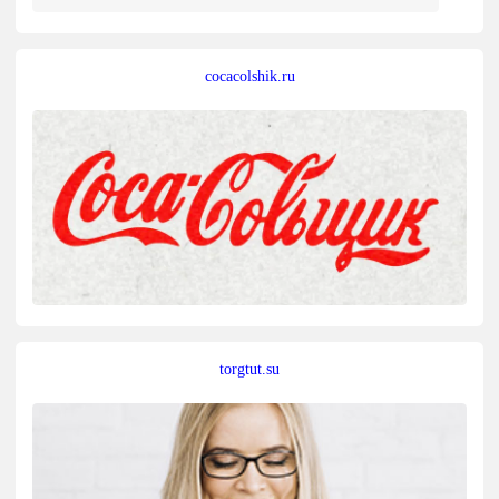
cocacolshik.ru
torgtut.su