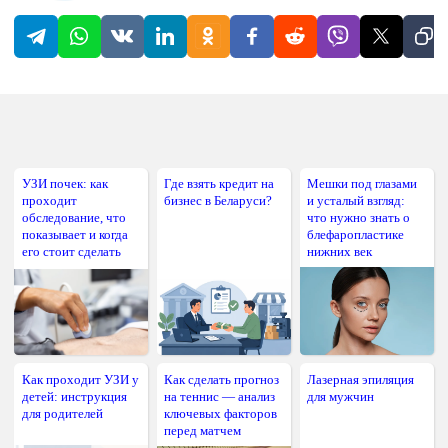
УЗИ почек: как
Где взять кредит на
Мешки под глазами
проходит
бизнес в Беларуси?
и усталый взгляд:
обследование, что
что нужно знать о
показывает и когда
блефаропластике
его стоит сделать
нижних век
Как проходит УЗИ у
Как сделать прогноз
Лазерная эпиляция
детей: инструкция
на теннис — анализ
для мужчин
для родителей
ключевых факторов
перед матчем