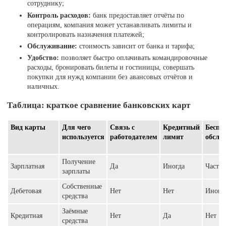
сотруднику;
Контроль расходов:
банк предоставляет отчёты по
операциям, компания может устанавливать лимиты и
контролировать назначения платежей;
Обслуживание:
стоимость зависит от банка и тарифа;
Удобство:
позволяет быстро оплачивать командировочные
расходы, бронировать билеты и гостиницы, совершать
покупки для нужд компании без авансовых отчётов и
наличных.
Таблица: краткое сравнение банковских карт
Вид карты
Для чего
Связь с
Кредитный
Беспл
используется
работодателем
лимит
обслу
Получение
Зарплатная
Да
Иногда
Часто
зарплаты
Собственные
Дебетовая
Нет
Нет
Иногд
средства
Заёмные
Кредитная
Нет
Да
Нет
средства