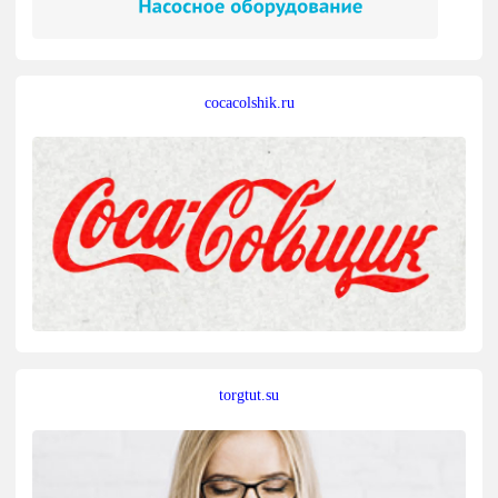
cocacolshik.ru
torgtut.su