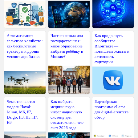
Автоматизация
Частная школа или
Как продвинуть
сельского хозяйства:
государственная:
сообщество
как беспилотные
какое образование
ВКонтакте —
тракторы и дроны
выбрать ребёнку в
повышаем охваты и
меняют агробизнес
Москве?
активность
аудитории
Чем отличаются
Как выбрать
Партнёрская
модели Haval:
медицинскую
программа eLama
Jolion, M6, F7,
информационную
для digital-агентств:
Dargo, H3, H5, H7,
систему для
обзор
H9
стоматологии: чек-
лист 2026 года