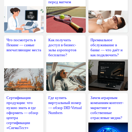
перед матчем
Что посмотреть в
Как получить
Премиальное
Пекине — самые
доступ в бизнес-
обслуживание в
впечатляющие места
залы аэропортов
банке — что даёт и
бесплатно?
как подключить?
Сертификация
Где купить
Зачем аграрным
продукции: что
виртуальный номер
компаниям контент-
нужно знать и где
— обзор DID Virtual
маркетинг и
оформить — обзор
Numbers
собственные
центра
отраслевые медиа?
сертификации
«СигмаТест»