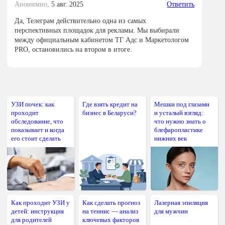
Анонимно,
5 авг. 2025
Ответить
Да, Телеграм действительно одна из самых
перспективных площадок для рекламы. Мы выбирали
между официальным кабинетом ТГ Адс и Маркетологом
PRO, остановились на втором в итоге.
УЗИ почек: как
Где взять кредит на
Мешки под глазами
проходит
бизнес в Беларуси?
и усталый взгляд:
обследование, что
что нужно знать о
показывает и когда
блефаропластике
его стоит сделать
нижних век
Как проходит УЗИ у
Как сделать прогноз
Лазерная эпиляция
детей: инструкция
на теннис — анализ
для мужчин
для родителей
ключевых факторов