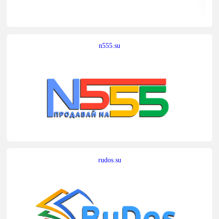
n555.su
rudos.su