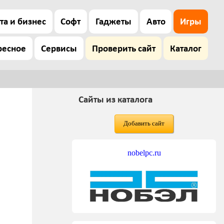
та и бизнес
Софт
Гаджеты
Авто
Игры
ресное
Сервисы
Проверить сайт
Каталог
Сайты из каталога
Добавить сайт
nobelpc.ru