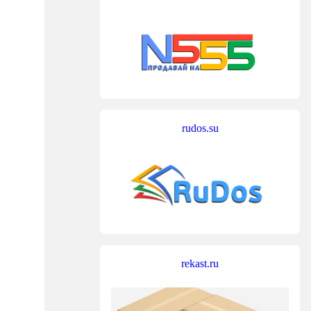
rudos.su
rekast.ru