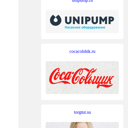
unipump.ru
cocacolshik.ru
torgtut.su