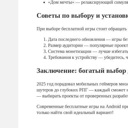
«Дом мечты» — релаксирующий симулят
Советы по выбору и установ
При выборе бесплатной игры стоит обращать 
Дата последнего обновления — игры без
Размер аудитории — популярные проект
Система монетизации — лучше избегать 
Требования к устройству — убедитесь, ч
Заключение: богатый выбор 
2025 год порадовал мобильных геймеров мно
шутеров до глубоких РПГ — каждый сможет на
— выбирать проекты от проверенных разработ
Современные бесплатные игры на Android пр
только найти свой идеальный вариант!