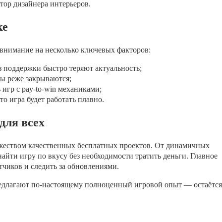
ор дизайнера интерьеров.
ке
внимание на несколько ключевых факторов:
 поддержки быстро теряют актуальность;
ы реже закрываются;
игр с pay-to-win механиками;
то игра будет работать плавно.
для всех
жеством качественных бесплатных проектов. От динамичных
йти игру по вкусу без необходимости тратить деньги. Главное
чиков и следить за обновлениями.
едлагают по-настоящему полноценный игровой опыт — остаётся