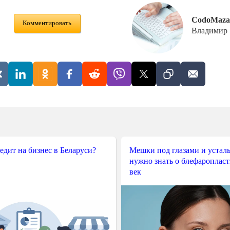
CodoMaza
Комментировать
Владимир
редит на бизнес в Беларуси?
Мешки под глазами и усталы
нужно знать о блефароплас
век