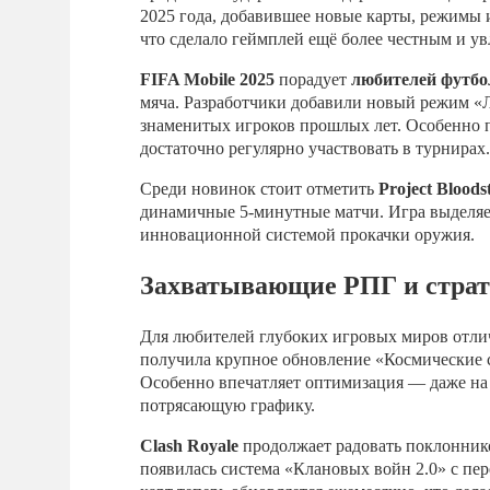
2025 года, добавившее новые карты, режимы 
что сделало геймплей ещё более честным и у
FIFA Mobile 2025
порадует
любителей футбо
мяча. Разработчики добавили новый режим «
знаменитых игроков прошлых лет. Особенно п
достаточно регулярно участвовать в турнирах.
Среди новинок стоит отметить
Project Bloods
динамичные 5-минутные матчи. Игра выделяе
инновационной системой прокачки оружия.
Захватывающие РПГ и страт
Для любителей глубоких игровых миров отл
получила крупное обновление «Космические 
Особенно впечатляет оптимизация — даже на 
потрясающую графику.
Clash Royale
продолжает радовать поклонник
появилась система «Клановых войн 2.0» с п