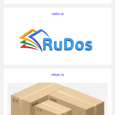
rudos.su
rekast.ru