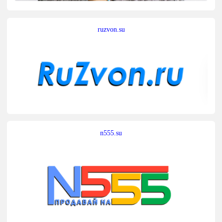
ruzvon.su
n555.su