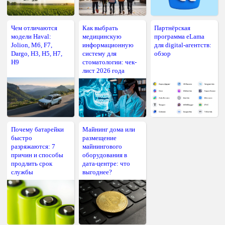
Чем отличаются
Как выбрать
Партнёрская
модели Haval:
медицинскую
программа eLama
Jolion, M6, F7,
информационную
для digital-агентств:
Dargo, H3, H5, H7,
систему для
обзор
H9
стоматологии: чек-
лист 2026 года
Почему батарейки
Майнинг дома или
быстро
размещение
разряжаются: 7
майнингового
причин и способы
оборудования в
продлить срок
дата-центре: что
службы
выгоднее?