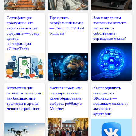
Сертификация
Где купить
Зачем аграрным
продукции: что
виртуальный номер
компаниям контент-
нужно знать и где
— обзор DID Virtual
маркетинг и
оформить — обзор
Numbers
собственные
центра
отраслевые медиа?
сертификации
«СигмаТест»
Автоматизация
Частная школа или
Как продвинуть
сельского хозяйства:
государственная:
сообщество
как беспилотные
какое образование
ВКонтакте —
тракторы и дроны
выбрать ребёнку в
повышаем охваты и
меняют агробизнес
Москве?
активность
аудитории