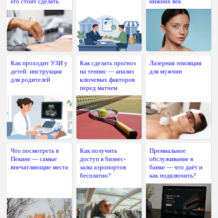
его стоит сделать
нижних век
Как проходит УЗИ у
Как сделать прогноз
Лазерная эпиляция
детей: инструкция
на теннис — анализ
для мужчин
для родителей
ключевых факторов
перед матчем
Что посмотреть в
Как получить
Премиальное
Пекине — самые
доступ в бизнес-
обслуживание в
впечатляющие места
залы аэропортов
банке — что даёт и
бесплатно?
как подключить?