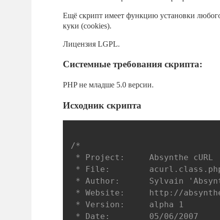
Ещё скрипт имеет функцию установки любого з
куки (cookies).
Лицензия LGPL.
Системные требования скрипта:
PHP не младше 5.0 версии.
Исходник скрипта
/*

 * Project:		Absynthe cURL

 * File:		acurl.class.php5

 * Author:		Sylvain 'Absynthe' Rabot <sylvain@abstraction.fr>

 * Website:		http://absynthe.is.free.fr/acurl/

 * Version:		alpha 1

 * Date:		05/06/2007
