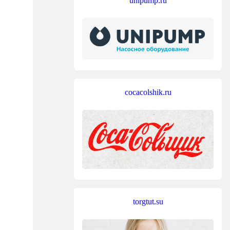
unipump.ru
set them with set_option().

will be taken.

cocacolshik.ru
e temporary.

on

torgtut.su