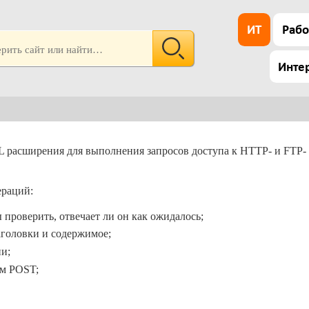
ИТ
Рабо
Инте
L расширения для выполнения запросов доступа к HTTP- и FTP-
ераций:
 проверить, отвечает ли он как ожидалось;
аголовки и содержимое;
и;
м POST;