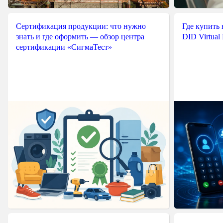
$this
->
login
=
$this
->
password
=
$this
->
headers
=
Сертификация продукции: что нужно
Где купить
$this
->
cookie
=
знать и где оформить — обзор центра
DID Virtual
сертификации «СигмаТест»
$this
->
user_agent
=
}
/**

	 * Destructor

	 */
public
function
__destruct
{
if
(
is_resource
(
$this
-
curl_close
(
$this
->
}
/**

	 * Wake up method to enable unserialization

	 */