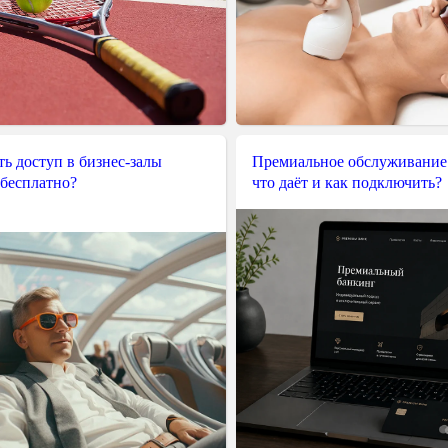
ь доступ в бизнес-залы
Премиальное обслуживание
 бесплатно?
что даёт и как подключить?
t
(
$url
=
false
,
$port
=
false
,
$login
=
false
curl_init'
)
)
ry but PHP is not compiled with cURL'
,
E_USER
curl_init
(
)
;
$url
;
$port
;