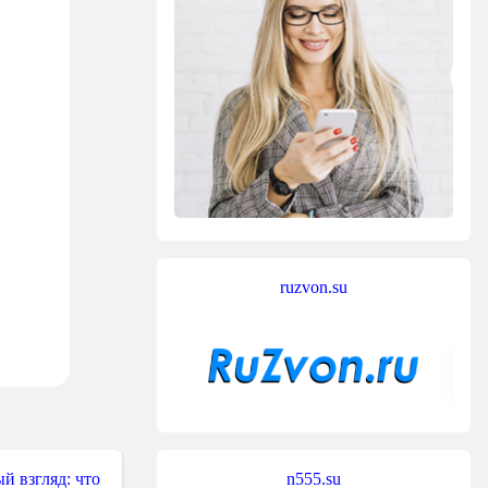
1; fr; rv:1.8.1.4) Gecko/20070515 Firefox/2.0
ruzvon.su
'));

'fooo'));

/path/to/file.txt', 21, 'Absynthe', 'mypasswo
fr/path/to/file.txt', 21, 'Absynthe', 'mypass
n555.su
й взгляд: что