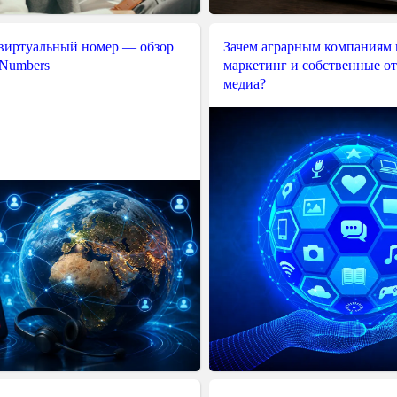
$login
;
$password
;
$headers
;
 виртуальный номер — обзор
Зачем аграрным компаниям 
$cookie
;
 Numbers
маркетинг и собственные о
медиа?
$user_agent
;
(
)
>
handler
)
)
handler
)
;