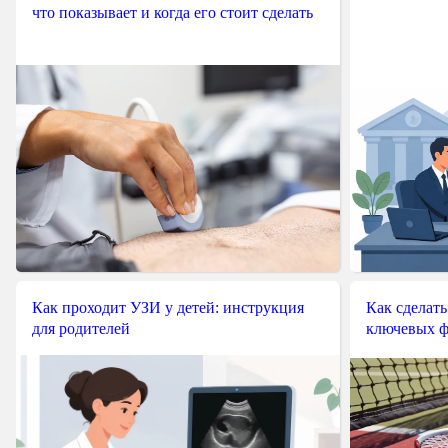
 */
что показывает и когда его стоит сделать
class
acurl
{
/* Init

	--------------------------
private
$handler
=
fals
private
$url
=
fals
private
$port
=
fals
private
$login
=
fals
private
$password
=
fals
private
$headers
=
fals
private
$cookie
=
fals
Как проходит УЗИ у детей: инструкция
Как сделать
private
$user_agent
=
fals
для родителей
ключевых ф
/**

	 * Constructor of the object

	 *

	 * @param string $url :	URL of the page
