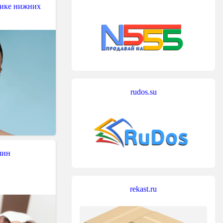
тике нижних
rudos.su
чин
rekast.ru