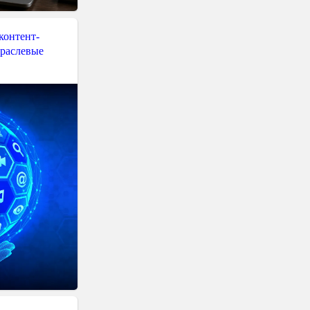
контент-
траслевые