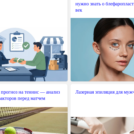
нужно знать о блефароплас
век
-------- */
e
;
e
;
e
;
e
;
e
;
e
;
e
;
 прогноз на теннис — анализ
Лазерная эпиляция для муж
e
;
акторов перед матчем