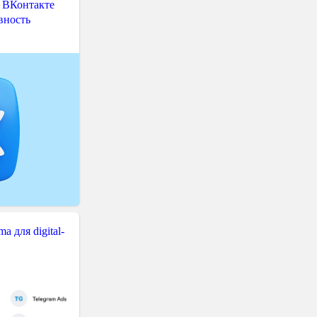
 ВКонтакте
вность
 для digital-