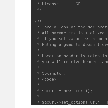
 * License:		LGPL

 */
/**

 * Take a look at the declarati
 * All parameters initialized 
 * If you set values with both
 * Puting arguments doesn't ov
 * 

 * Location header is taken in
 * you will receive headers an
 * 

 * @example :

 * <code>

 * 

 * $acurl = new acurl();

 * 

 * $acurl->set_option('url', '