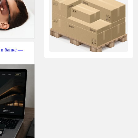
 в банке —
,
$password
=
false
,
$headers
=
false
,
$cooki
_ERROR
)
;