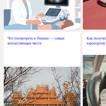
	 * @param int $port : Port used to get the page

	 * @param string $login : HTTP login

	 * @param string $password : HTTP password

	 * @param boolean $headers : set it to true if you want headers in the answer

	 * @param string $cookie : path to the cookie file if you want to use the object like a web browser

	 * @param string $user_agent : if you need to look like a web browser

	 */
Что посмотреть в Пекине — самые
Как получит
впечатляющие места
аэропортов
public
function
__construc
{
if
(
!
function_exists
(
'
{
trigger_error
(
'Sor
exit
;
}
$this
->
handler
=
$this
->
url
=
$this
->
port
=