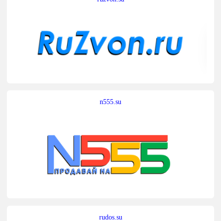
n555.su
rudos.su