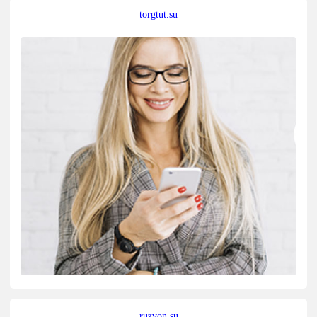
torgtut.su
ruzvon.su