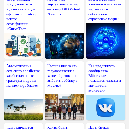
продукции: что
виртуальный номер
компаниям контент-
нужно знать и где
— обзор DID Virtual
маркетинг и
оформить — обзор
Numbers
собственные
центра
отраслевые медиа?
сертификации
«СигмаТест»
Автоматизация
Частная школа или
Как продвинуть
сельского хозяйства:
государственная:
сообщество
как беспилотные
какое образование
ВКонтакте —
тракторы и дроны
выбрать ребёнку в
повышаем охваты и
меняют агробизнес
Москве?
активность
аудитории
Чем отличаются
Как выбрать
Партнёрская