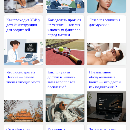
Как проходит УЗИ у
Как сделать прогноз
Лазерная эпиляция
детей: инструкция
на теннис — анализ
для мужчин
для родителей
ключевых факторов
перед матчем
Что посмотреть в
Как получить
Премиальное
Пекине — самые
доступ в бизнес-
обслуживание в
впечатляющие места
залы аэропортов
банке — что даёт и
бесплатно?
как подключить?
Сертификация
Где купить
Зачем аграрным