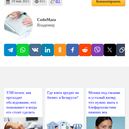
19 мая 2025
655
ИТ
Комментировать
CodoMaza
Владимир
УЗИ почек: как
Где взять кредит на
Мешки под глазами
проходит
бизнес в Беларуси?
и усталый взгляд:
обследование, что
что нужно знать о
показывает и когда
блефаропластике
его стоит сделать
нижних век