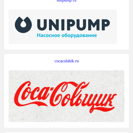
unipump.ru
cocacolshik.ru