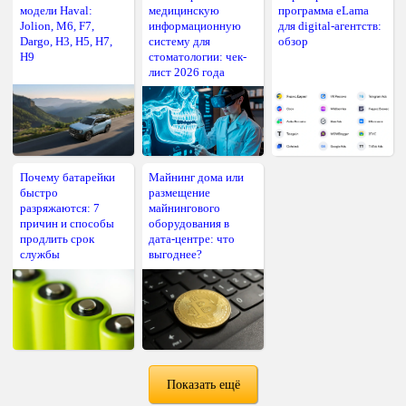
модели Haval:
медицинскую
программа eLama
Jolion, M6, F7,
информационную
для digital-агентств:
Dargo, H3, H5, H7,
систему для
обзор
H9
стоматологии: чек-
лист 2026 года
Почему батарейки
Майнинг дома или
быстро
размещение
разряжаются: 7
майнингового
причин и способы
оборудования в
продлить срок
дата-центре: что
службы
выгоднее?
Показать ещё