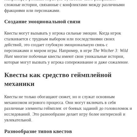
сложные истории, связанные с конфликтами между различными
фракциями или персонажами.
Создание эмоциональной связи
Квесты могут вызывать у игрока сильные эмоции. Когда игрок
сталкивается с трудным выбором или последствиями своих
действий, это создает глубокую эмоциональную связь с
персонажами и миром игры. Например, в игре
The Witcher 3: Wild
Hunt
многие побочные квесты имеют свои уникальные истории,
которые могут вызвать у игрока сопереживание и даже сожаление.
Квесты как средство геймплейной
механики
Квесты не только обогащают сюжет, но и служат основным
механизмом игрового процесса. Они могут включать в себя
различные элементы геймплея: от боевых заданий до головоломок и
исследований. Это разнообразие делает игру более интересной и
увлекательной.
Разнообразие типов квестов