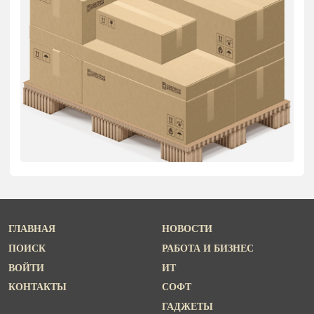
ГЛАВНАЯ
НОВОСТИ
ПОИСК
РАБОТА И БИЗНЕС
ВОЙТИ
ИТ
КОНТАКТЫ
СОФТ
ГАДЖЕТЫ