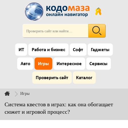
ИТ
Работа и бизнес
Софт
Гаджеты
Авто
Игры
Интересное
Сервисы
Проверить сайт
Каталог
Игры
Система квестов в играх: как она обогащает
сюжет и игровой процесс?