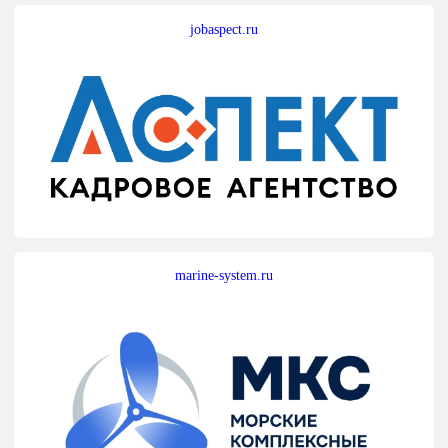
jobaspect.ru
marine-system.ru