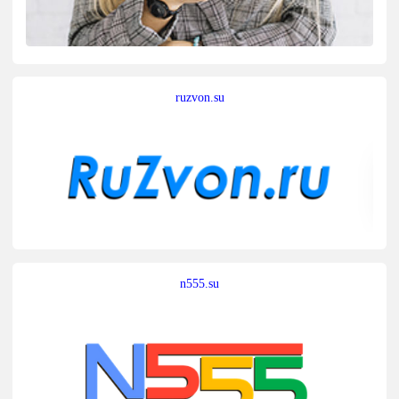
ruzvon.su
n555.su