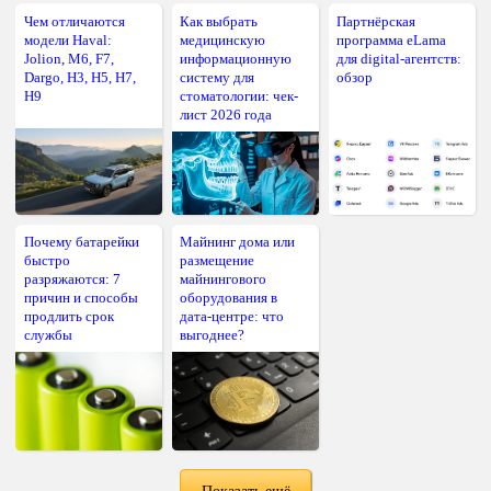
Чем отличаются
Как выбрать
Партнёрская
модели Haval:
медицинскую
программа eLama
Jolion, M6, F7,
информационную
для digital-агентств:
Dargo, H3, H5, H7,
систему для
обзор
H9
стоматологии: чек-
лист 2026 года
Почему батарейки
Майнинг дома или
быстро
размещение
разряжаются: 7
майнингового
причин и способы
оборудования в
продлить срок
дата-центре: что
службы
выгоднее?