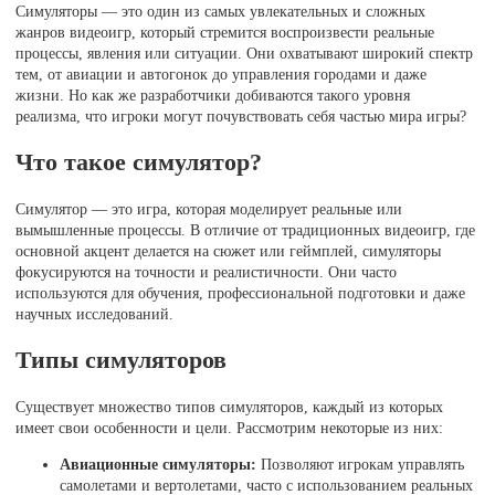
Симуляторы — это один из самых увлекательных и сложных
жанров видеоигр, который стремится воспроизвести реальные
процессы, явления или ситуации. Они охватывают широкий спектр
тем, от авиации и автогонок до управления городами и даже
жизни. Но как же разработчики добиваются такого уровня
реализма, что игроки могут почувствовать себя частью мира игры?
Что такое симулятор?
Симулятор — это игра, которая моделирует реальные или
вымышленные процессы. В отличие от традиционных видеоигр, где
основной акцент делается на сюжет или геймплей, симуляторы
фокусируются на точности и реалистичности. Они часто
используются для обучения, профессиональной подготовки и даже
научных исследований.
Типы симуляторов
Существует множество типов симуляторов, каждый из которых
имеет свои особенности и цели. Рассмотрим некоторые из них:
Авиационные симуляторы:
Позволяют игрокам управлять
самолетами и вертолетами, часто с использованием реальных