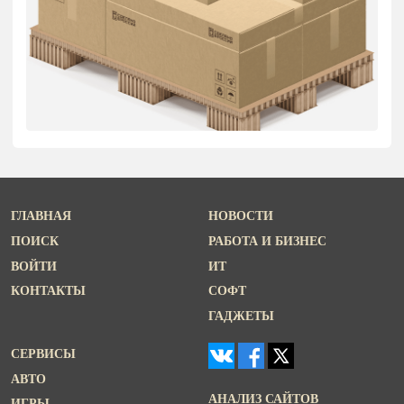
ГЛАВНАЯ
НОВОСТИ
ПОИСК
РАБОТА И БИЗНЕС
ВОЙТИ
ИТ
КОНТАКТЫ
СОФТ
ГАДЖЕТЫ
СЕРВИСЫ
АВТО
АНАЛИЗ САЙТОВ
ИГРЫ