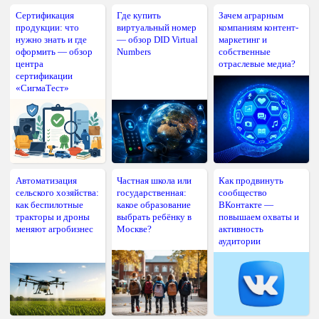
Сертификация
Где купить
Зачем аграрным
продукции: что
виртуальный номер
компаниям контент-
нужно знать и где
— обзор DID Virtual
маркетинг и
оформить — обзор
Numbers
собственные
центра
отраслевые медиа?
сертификации
«СигмаТест»
Автоматизация
Частная школа или
Как продвинуть
сельского хозяйства:
государственная:
сообщество
как беспилотные
какое образование
ВКонтакте —
тракторы и дроны
выбрать ребёнку в
повышаем охваты и
меняют агробизнес
Москве?
активность
аудитории