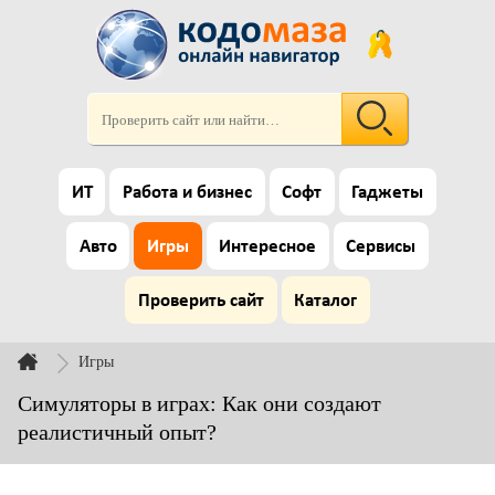
ИТ
Работа и бизнес
Софт
Гаджеты
Авто
Игры
Интересное
Сервисы
Проверить сайт
Каталог
Игры
Симуляторы в играх: Как они создают
реалистичный опыт?