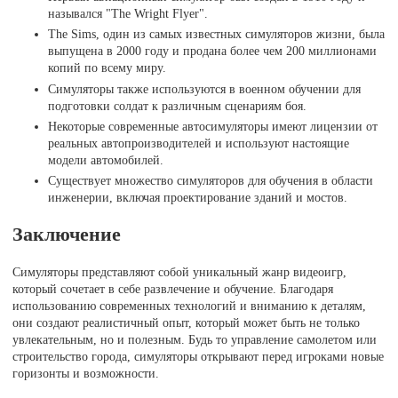
назывался "The Wright Flyer".
The Sims, один из самых известных симуляторов жизни, была
выпущена в 2000 году и продана более чем 200 миллионами
копий по всему миру.
Симуляторы также используются в военном обучении для
подготовки солдат к различным сценариям боя.
Некоторые современные автосимуляторы имеют лицензии от
реальных автопроизводителей и используют настоящие
модели автомобилей.
Существует множество симуляторов для обучения в области
инженерии, включая проектирование зданий и мостов.
Заключение
Симуляторы представляют собой уникальный жанр видеоигр,
который сочетает в себе развлечение и обучение. Благодаря
использованию современных технологий и вниманию к деталям,
они создают реалистичный опыт, который может быть не только
увлекательным, но и полезным. Будь то управление самолетом или
строительство города, симуляторы открывают перед игроками новые
горизонты и возможности.