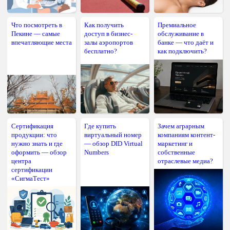
Что посмотреть в
Как получить
Премиальное
Пекине — самые
доступ в бизнес-
обслуживание в
впечатляющие места
залы аэропортов
банке — что даёт и
бесплатно?
как подключить?
Сертификация
Где купить
Зачем аграрным
продукции: что
виртуальный номер
компаниям контент-
нужно знать и где
— обзор DID Virtual
маркетинг и
оформить — обзор
Numbers
собственные
центра
отраслевые медиа?
сертификации
«СигмаТест»