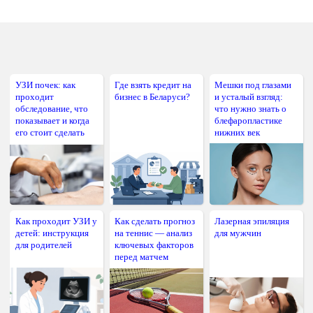
УЗИ почек: как
Где взять кредит на
Мешки под глазами
проходит
бизнес в Беларуси?
и усталый взгляд:
обследование, что
что нужно знать о
показывает и когда
блефаропластике
его стоит сделать
нижних век
Как проходит УЗИ у
Как сделать прогноз
Лазерная эпиляция
детей: инструкция
на теннис — анализ
для мужчин
для родителей
ключевых факторов
перед матчем