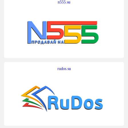
n555.su
rudos.su