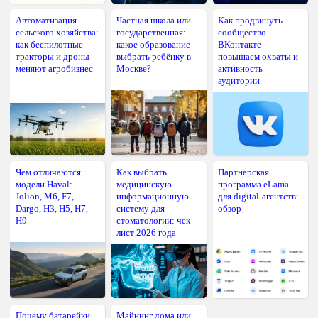
Автоматизация
Частная школа или
Как продвинуть
сельского хозяйства:
государственная:
сообщество
как беспилотные
какое образование
ВКонтакте —
тракторы и дроны
выбрать ребёнку в
повышаем охваты и
меняют агробизнес
Москве?
активность
аудитории
Чем отличаются
Как выбрать
Партнёрская
модели Haval:
медицинскую
программа eLama
Jolion, M6, F7,
информационную
для digital-агентств:
Dargo, H3, H5, H7,
систему для
обзор
H9
стоматологии: чек-
лист 2026 года
Почему батарейки
Майнинг дома или