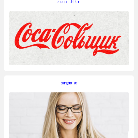
cocacolshik.ru
torgtut.su