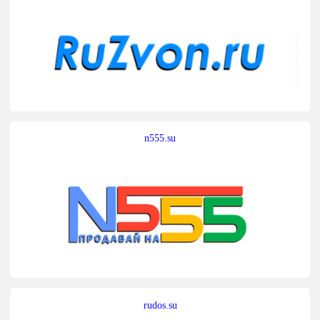
n555.su
rudos.su