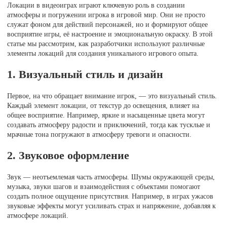
Локации в видеоиграх играют ключевую роль в создании
атмосферы и погружении игрока в игровой мир. Они не просто
служат фоном для действий персонажей, но и формируют общее
восприятие игры, её настроение и эмоциональную окраску. В этой
статье мы рассмотрим, как разработчики используют различные
элементы локаций для создания уникального игрового опыта.
1. Визуальный стиль и дизайн
Первое, на что обращает внимание игрок, — это визуальный стиль.
Каждый элемент локации, от текстур до освещения, влияет на
общее восприятие. Например, яркие и насыщенные цвета могут
создавать атмосферу радости и приключений, тогда как тусклые и
мрачные тона погружают в атмосферу тревоги и опасности.
2. Звуковое оформление
Звук — неотъемлемая часть атмосферы. Шумы окружающей среды,
музыка, звуки шагов и взаимодействия с объектами помогают
создать полное ощущение присутствия. Например, в играх ужасов
звуковые эффекты могут усиливать страх и напряжение, добавляя к
атмосфере локаций.