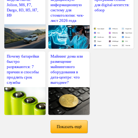
Jolion, M6, F7,
информационную
для digital-агентств:
Dargo, H3, H5, H7,
систему для
обзор
H9
стоматологии: чек-
лист 2026 года
Почему батарейки
Майнинг дома или
быстро
размещение
разряжаются: 7
майнингового
причин и способы
оборудования в
продлить срок
дата-центре: что
службы
выгоднее?
Показать ещё