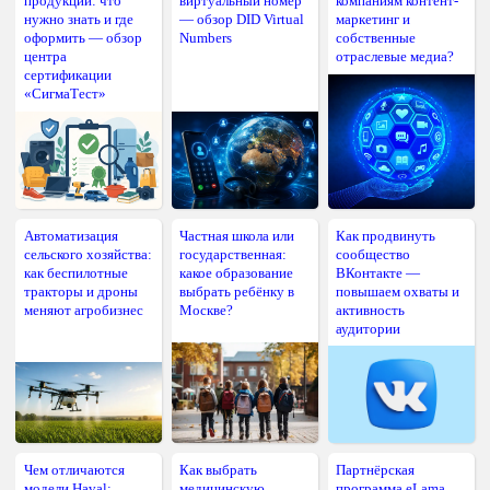
продукции: что
виртуальный номер
компаниям контент-
нужно знать и где
— обзор DID Virtual
маркетинг и
оформить — обзор
Numbers
собственные
центра
отраслевые медиа?
сертификации
«СигмаТест»
Автоматизация
Частная школа или
Как продвинуть
сельского хозяйства:
государственная:
сообщество
как беспилотные
какое образование
ВКонтакте —
тракторы и дроны
выбрать ребёнку в
повышаем охваты и
меняют агробизнес
Москве?
активность
аудитории
Чем отличаются
Как выбрать
Партнёрская
модели Haval:
медицинскую
программа eLama