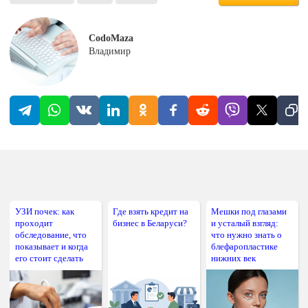
CodoMaza
Владимир
УЗИ почек: как
Где взять кредит на
Мешки под глазами
проходит
бизнес в Беларуси?
и усталый взгляд:
обследование, что
что нужно знать о
показывает и когда
блефаропластике
его стоит сделать
нижних век