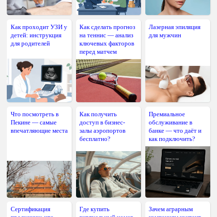
Как проходит УЗИ у
Как сделать прогноз
Лазерная эпиляция
детей: инструкция
на теннис — анализ
для мужчин
для родителей
ключевых факторов
перед матчем
Что посмотреть в
Как получить
Премиальное
Пекине — самые
доступ в бизнес-
обслуживание в
впечатляющие места
залы аэропортов
банке — что даёт и
бесплатно?
как подключить?
Сертификация
Где купить
Зачем аграрным