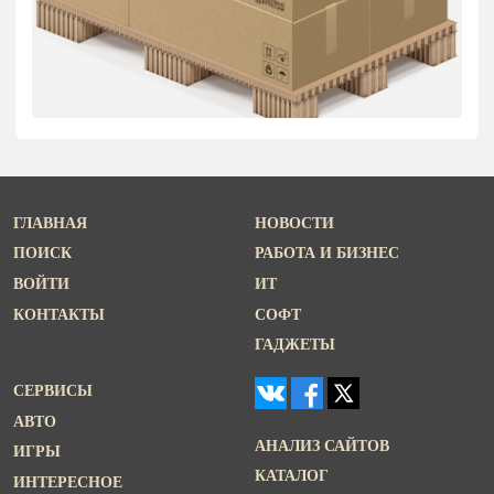
ГЛАВНАЯ
НОВОСТИ
ПОИСК
РАБОТА И БИЗНЕС
ВОЙТИ
ИТ
КОНТАКТЫ
СОФТ
ГАДЖЕТЫ
СЕРВИСЫ
АВТО
АНАЛИЗ САЙТОВ
ИГРЫ
КАТАЛОГ
ИНТЕРЕСНОЕ