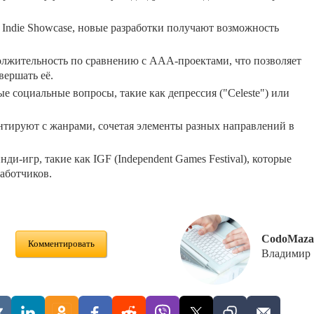
 Indie Showcase, новые разработки получают возможность
лжительность по сравнению с AAA-проектами, что позволяет
вершать её.
социальные вопросы, такие как депрессия ("Celeste") или
нтируют с жанрами, сочетая элементы разных направлений в
и-игр, такие как IGF (Independent Games Festival), которые
аботчиков.
CodoMaza
Комментировать
Владимир