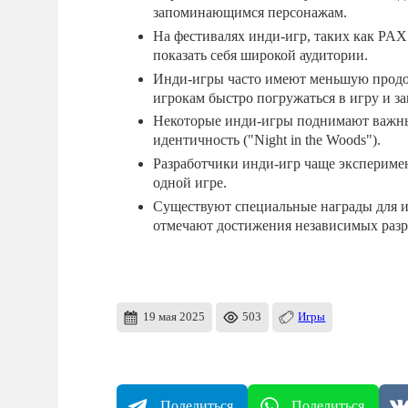
запоминающимся персонажам.
На фестивалях инди-игр, таких как PAX
показать себя широкой аудитории.
Инди-игры часто имеют меньшую продо
игрокам быстро погружаться в игру и за
Некоторые инди-игры поднимают важные 
идентичность ("Night in the Woods").
Разработчики инди-игр чаще экспериме
одной игре.
Существуют специальные награды для инд
отмечают достижения независимых разр
19 мая 2025
503
Игры
Поделиться
Поделиться