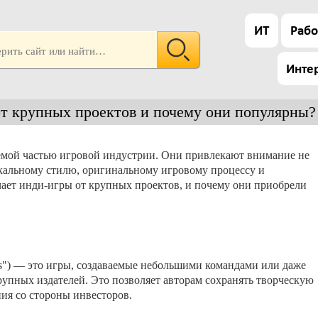
ИТ
Рабо
Инте
от крупных проектов и почему они популярны?
емой частью игровой индустрии. Они привлекают внимание не
никальному стилю, оригинальному игровому процессу и
ает инди-игры от крупных проектов, и почему они приобрели
es") — это игры, создаваемые небольшими командами или даже
упных издателей. Это позволяет авторам сохранять творческую
ния со стороны инвесторов.