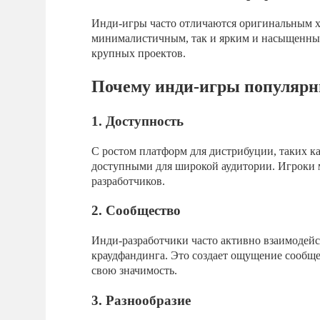
Инди-игры часто отличаются оригинальным х
минималистичным, так и ярким и насыщенным
крупных проектов.
Почему инди-игры популяр
1. Доступность
С ростом платформ для дистрибуции, таких как 
доступными для широкой аудитории. Игроки 
разработчиков.
2. Сообщество
Инди-разработчики часто активно взаимодейс
краудфандинга. Это создает ощущение сообщес
свою значимость.
3. Разнообразие