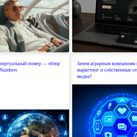
 виртуальный номер — обзор
Зачем аграрным компаниям 
 Numbers
маркетинг и собственные о
медиа?