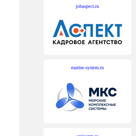
jobaspect.ru
marine-system.ru