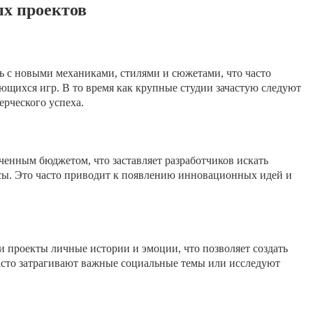
ых проектов
 с новыми механиками, стилями и сюжетами, что часто
щихся игр. В то время как крупные студии зачастую следуют
рческого успеха.
енным бюджетом, что заставляет разработчиков искать
сы. Это часто приводит к появлению инновационных идей и
 проекты личные истории и эмоции, что позволяет создать
часто затрагивают важные социальные темы или исследуют