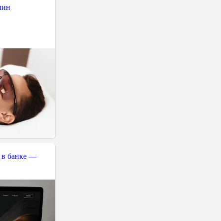
чин
 в банке —