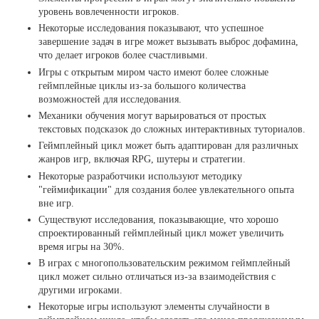
уровень вовлеченности игроков.
Некоторые исследования показывают, что успешное
завершение задач в игре может вызывать выброс дофамина,
что делает игроков более счастливыми.
Игры с открытым миром часто имеют более сложные
геймплейные циклы из-за большого количества
возможностей для исследования.
Механики обучения могут варьироваться от простых
текстовых подсказок до сложных интерактивных туториалов.
Геймплейный цикл может быть адаптирован для различных
жанров игр, включая RPG, шутеры и стратегии.
Некоторые разработчики используют методику
"геймификации" для создания более увлекательного опыта
вне игр.
Существуют исследования, показывающие, что хорошо
спроектированный геймплейный цикл может увеличить
время игры на 30%.
В играх с многопользовательским режимом геймплейный
цикл может сильно отличаться из-за взаимодействия с
другими игроками.
Некоторые игры используют элементы случайности в