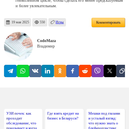
геймплейном цикле, чтобы сделать его менее предсказуемым
и более увлекательным.
19 мая 2025
550
Игры
Комментировать
CodoMaza
Владимир
УЗИ почек: как
Где взять кредит на
Мешки под глазами
проходит
бизнес в Беларуси?
и усталый взгляд:
обследование, что
что нужно знать о
показывает и когда
блефаропластике