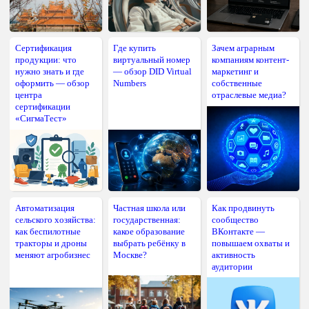
Сертификация
Где купить
Зачем аграрным
продукции: что
виртуальный номер
компаниям контент-
нужно знать и где
— обзор DID Virtual
маркетинг и
оформить — обзор
Numbers
собственные
центра
отраслевые медиа?
сертификации
«СигмаТест»
Автоматизация
Частная школа или
Как продвинуть
сельского хозяйства:
государственная:
сообщество
как беспилотные
какое образование
ВКонтакте —
тракторы и дроны
выбрать ребёнку в
повышаем охваты и
меняют агробизнес
Москве?
активность
аудитории