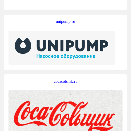
unipump.ru
cocacolshik.ru