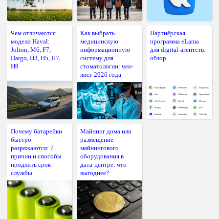
Чем отличаются
Как выбрать
Партнёрская
модели Haval:
медицинскую
программа eLama
Jolion, M6, F7,
информационную
для digital-агентств:
Dargo, H3, H5, H7,
систему для
обзор
H9
стоматологии: чек-
лист 2026 года
Почему батарейки
Майнинг дома или
быстро
размещение
разряжаются: 7
майнингового
причин и способы
оборудования в
продлить срок
дата-центре: что
службы
выгоднее?