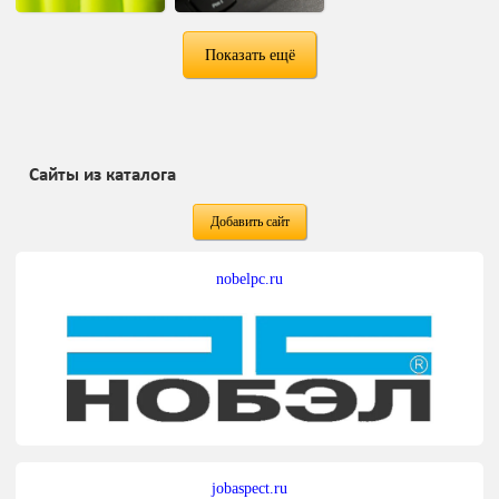
Показать ещё
Сайты из каталога
Добавить сайт
nobelpc.ru
jobaspect.ru