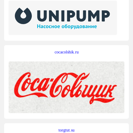
cocacolshik.ru
torgtut.su