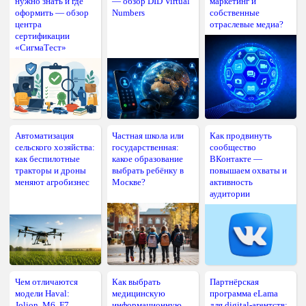
нужно знать и где
— обзор DID Virtual
маркетинг и
оформить — обзор
Numbers
собственные
центра
отраслевые медиа?
сертификации
«СигмаТест»
Автоматизация
Частная школа или
Как продвинуть
сельского хозяйства:
государственная:
сообщество
как беспилотные
какое образование
ВКонтакте —
тракторы и дроны
выбрать ребёнку в
повышаем охваты и
меняют агробизнес
Москве?
активность
аудитории
Чем отличаются
Как выбрать
Партнёрская
модели Haval:
медицинскую
программа eLama
Jolion, M6, F7,
информационную
для digital-агентств: