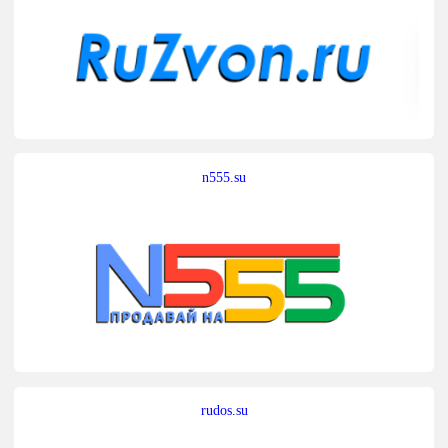
n555.su
rudos.su