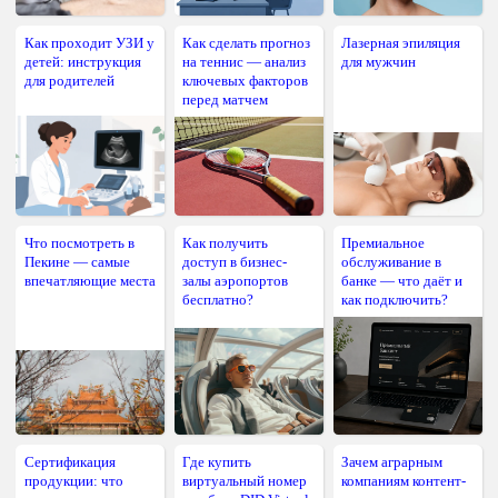
Как проходит УЗИ у
Как сделать прогноз
Лазерная эпиляция
детей: инструкция
на теннис — анализ
для мужчин
для родителей
ключевых факторов
перед матчем
Что посмотреть в
Как получить
Премиальное
Пекине — самые
доступ в бизнес-
обслуживание в
впечатляющие места
залы аэропортов
банке — что даёт и
бесплатно?
как подключить?
Сертификация
Где купить
Зачем аграрным
продукции: что
виртуальный номер
компаниям контент-