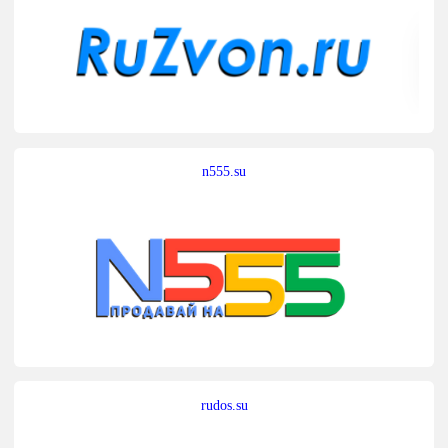
n555.su
rudos.su