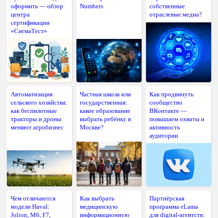
оформить — обзор
Numbers
собственные
центра
отраслевые медиа?
сертификации
«СигмаТест»
Автоматизация
Частная школа или
Как продвинуть
сельского хозяйства:
государственная:
сообщество
как беспилотные
какое образование
ВКонтакте —
тракторы и дроны
выбрать ребёнку в
повышаем охваты и
меняют агробизнес
Москве?
активность
аудитории
Чем отличаются
Как выбрать
Партнёрская
модели Haval:
медицинскую
программа eLama
Jolion, M6, F7,
информационную
для digital-агентств: