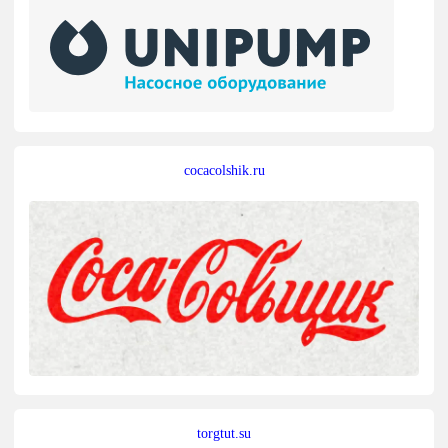
cocacolshik.ru
torgtut.su