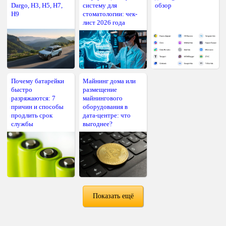
Dargo, H3, H5, H7,
систему для
обзор
H9
стоматологии: чек-
лист 2026 года
Почему батарейки
Майнинг дома или
быстро
размещение
разряжаются: 7
майнингового
причин и способы
оборудования в
продлить срок
дата-центре: что
службы
выгоднее?
Показать ещё