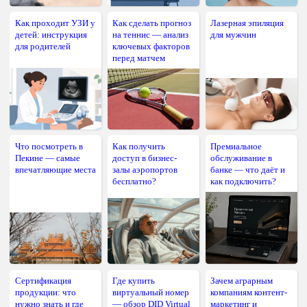
Как проходит УЗИ у
Как сделать прогноз
Лазерная эпиляция
детей: инструкция
на теннис — анализ
для мужчин
для родителей
ключевых факторов
перед матчем
Что посмотреть в
Как получить
Премиальное
Пекине — самые
доступ в бизнес-
обслуживание в
впечатляющие места
залы аэропортов
банке — что даёт и
бесплатно?
как подключить?
Сертификация
Где купить
Зачем аграрным
продукции: что
виртуальный номер
компаниям контент-
нужно знать и где
— обзор DID Virtual
маркетинг и