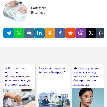
CodoMaza
Владимир
УЗИ почек: как
Где взять кредит на
Мешки под глазами
проходит
бизнес в Беларуси?
и усталый взгляд:
обследование, что
что нужно знать о
показывает и когда
блефаропластике
его стоит сделать
нижних век