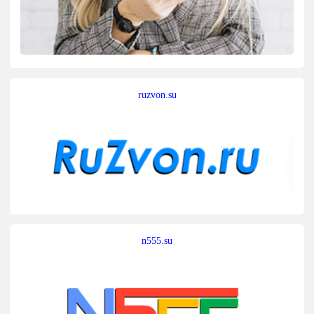
ruzvon.su
n555.su