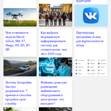
аудитории
Чем отличаются
Как выбрать
Партнёрская
модели Haval:
медицинскую
программа eLama
Jolion, M6, F7,
информационную
для digital-агентств:
Dargo, H3, H5, H7,
систему для
обзор
H9
стоматологии: чек-
лист 2026 года
Почему батарейки
Майнинг дома или
быстро
размещение
разряжаются: 7
майнингового
причин и способы
оборудования в
продлить срок
дата-центре: что
службы
выгоднее?