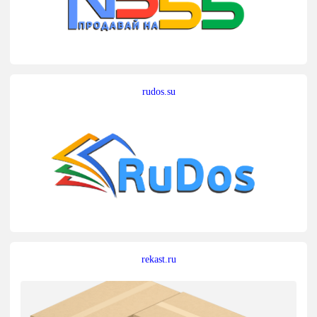
rudos.su
rekast.ru