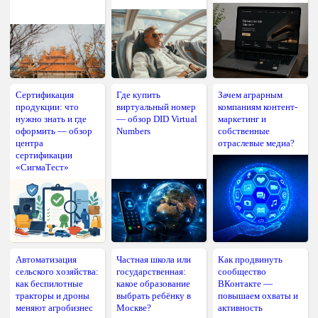
Сертификация
Где купить
Зачем аграрным
продукции: что
виртуальный номер
компаниям контент-
нужно знать и где
— обзор DID Virtual
маркетинг и
оформить — обзор
Numbers
собственные
центра
отраслевые медиа?
сертификации
«СигмаТест»
Автоматизация
Частная школа или
Как продвинуть
сельского хозяйства:
государственная:
сообщество
как беспилотные
какое образование
ВКонтакте —
тракторы и дроны
выбрать ребёнку в
повышаем охваты и
меняют агробизнес
Москве?
активность