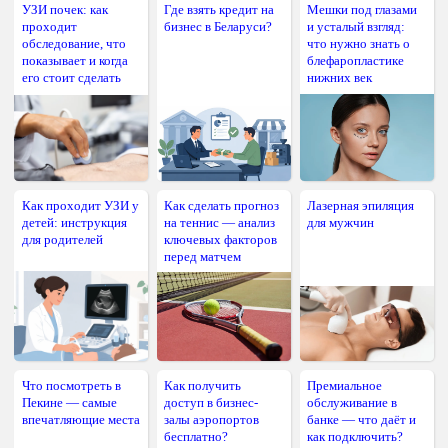
УЗИ почек: как
Где взять кредит на
Мешки под глазами
проходит
бизнес в Беларуси?
и усталый взгляд:
обследование, что
что нужно знать о
показывает и когда
блефаропластике
его стоит сделать
нижних век
Как проходит УЗИ у
Как сделать прогноз
Лазерная эпиляция
детей: инструкция
на теннис — анализ
для мужчин
для родителей
ключевых факторов
перед матчем
Что посмотреть в
Как получить
Премиальное
Пекине — самые
доступ в бизнес-
обслуживание в
впечатляющие места
залы аэропортов
банке — что даёт и
бесплатно?
как подключить?