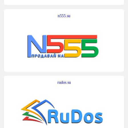
n555.su
rudos.su