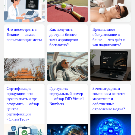
Что посмотреть в
Как получить
Премиальное
Пекине — самые
доступ в бизнес-
обслуживание в
впечатляющие места
залы аэропортов
банке — что даёт и
бесплатно?
как подключить?
Сертификация
Где купить
Зачем аграрным
продукции: что
виртуальный номер
компаниям контент-
нужно знать и где
— обзор DID Virtual
маркетинг и
оформить — обзор
Numbers
собственные
центра
отраслевые медиа?
сертификации
«СигмаТест»