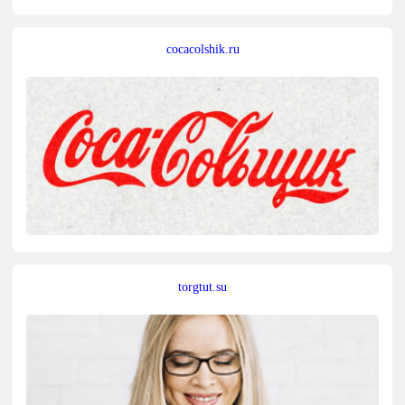
cocacolshik.ru
torgtut.su