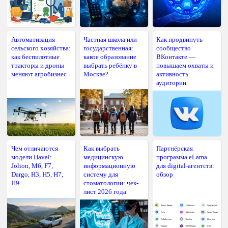
Автоматизация
Частная школа или
Как продвинуть
сельского хозяйства:
государственная:
сообщество
как беспилотные
какое образование
ВКонтакте —
тракторы и дроны
выбрать ребёнку в
повышаем охваты и
меняют агробизнес
Москве?
активность
аудитории
Чем отличаются
Как выбрать
Партнёрская
модели Haval:
медицинскую
программа eLama
Jolion, M6, F7,
информационную
для digital-агентств:
Dargo, H3, H5, H7,
систему для
обзор
H9
стоматологии: чек-
лист 2026 года