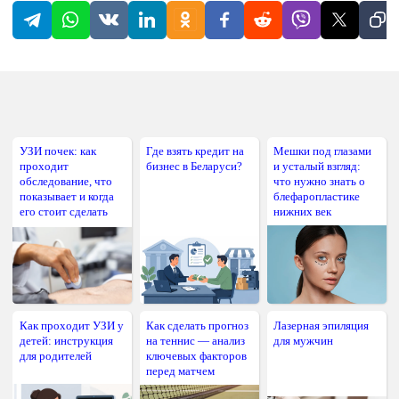
УЗИ почек: как
Где взять кредит на
Мешки под глазами
проходит
бизнес в Беларуси?
и усталый взгляд:
обследование, что
что нужно знать о
показывает и когда
блефаропластике
его стоит сделать
нижних век
Как проходит УЗИ у
Как сделать прогноз
Лазерная эпиляция
детей: инструкция
на теннис — анализ
для мужчин
для родителей
ключевых факторов
перед матчем