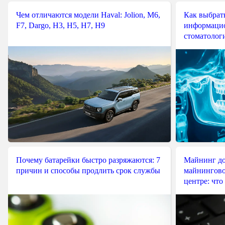
Чем отличаются модели Haval: Jolion, M6,
Как выбрат
F7, Dargo, H3, H5, H7, H9
информацио
стоматологи
Почему батарейки быстро разряжаются: 7
Майнинг до
причин и способы продлить срок службы
майнингово
центре: что