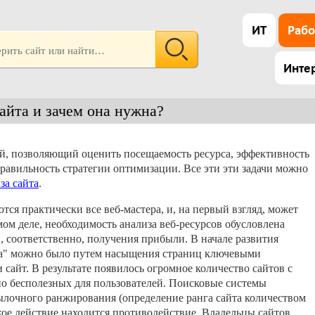
ИТ
Рабо
Инте
айта и зачем она нужна?
й, позволяющий оценить посещаемость ресурса, эффективность
правильность стратегии оптимизации. Все эти эти задачи можно
за сайта
.
тся практически все веб-мастера, и, на первый взгляд, может
амом деле, необходимость анализа веб-ресурсов обусловлена
соответственно, получения прибыли. В начале развития
кса" можно было путем насыщения страниц ключевыми
 сайт. В результате появилось огромное количество сайтов с
о бесполезных для пользователей. Поисковые системы
ылочного ранжирования (определение ранга сайта количеством
якое действие находится противодействие. Владельцы сайтов