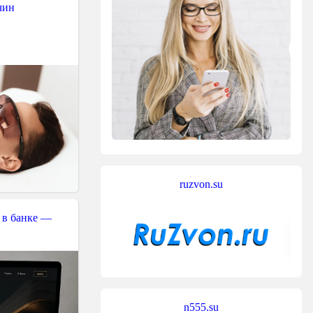
чин
ruzvon.su
 в банке —
n555.su