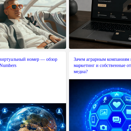
 виртуальный номер — обзор
Зачем аграрным компаниям 
 Numbers
маркетинг и собственные о
медиа?