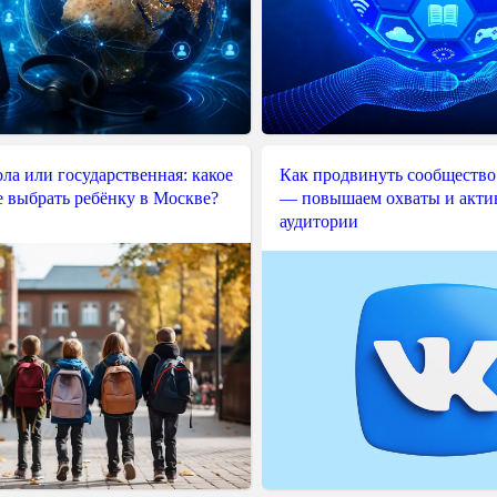
ла или государственная: какое
Как продвинуть сообщество
е выбрать ребёнку в Москве?
— повышаем охваты и акти
аудитории