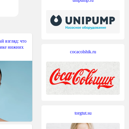
unipump.ru
й взгляд: что
тике нижних
cocacolshik.ru
torgtut.su