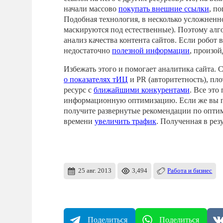
начали массово
покупать внешние ссылки
, п
Подобная технология, в несколько усложненно
маскируются под естественные). Поэтому ал
анализ качества контента сайтов. Если робот 
недостаточно
полезной информации
, произой
Избежать этого и помогает аналитика сайта
о показателях тИЦ
и PR (авторитетность), пло
ресурс с
ближайшими конкурентами
. Все это
информационную оптимизацию. Если же вы пор
получите развернутые рекомендации по опти
времени
увеличить трафик
. Полученная в рез
25 авг. 2013
3,494
Работа и бизнес
Поделиться
Поделиться