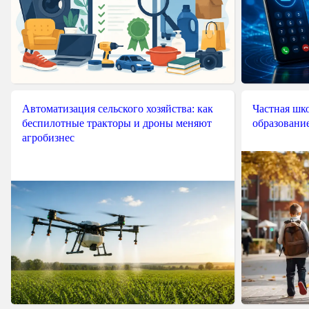
Автоматизация сельского хозяйства: как
Частная шко
беспилотные тракторы и дроны меняют
образовани
агробизнес