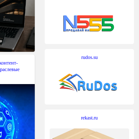
rudos.su
контент-
траслевые
rekast.ru