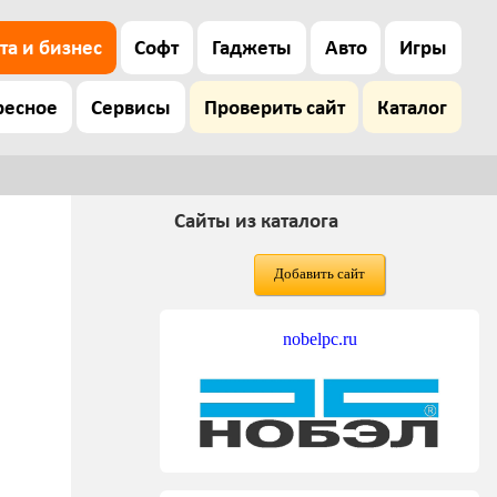
та и бизнес
Софт
Гаджеты
Авто
Игры
ресное
Сервисы
Проверить сайт
Каталог
Сайты из каталога
Добавить сайт
nobelpc.ru