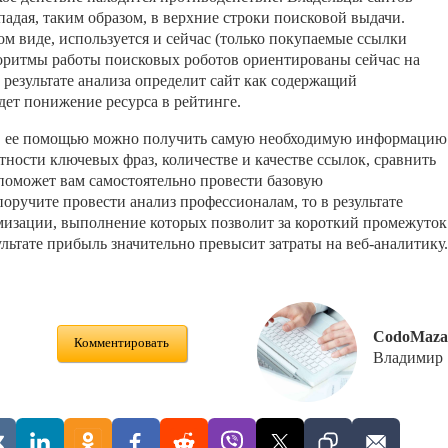
опадая, таким образом, в верхние строки поисковой выдачи.
м виде, используется и сейчас (только покупаемые ссылки
горитмы работы поисковых роботов ориентированы сейчас на
в результате анализа определит сайт как содержащий
дет понижение ресурса в рейтинге.
. С ее помощью можно получить самую необходимую информацию
тности ключевых фраз, количестве и качестве ссылок, сравнить
 поможет вам самостоятельно провести базовую
учите провести анализ профессионалам, то в результате
мизации, выполнение которых позволит за короткий промежуток
ультате прибыль значительно превысит затраты на веб-аналитику.
CodoMaza
Комментировать
Владимир