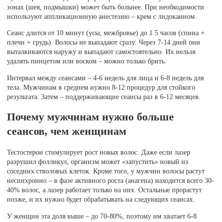
зонах (шея, подмышки) может быть больнее. При необходимости
используют аппликационную анестезию – крем с лидокаином.
Сеанс длится от 10 минут (усы, межбровье) до 1.5 часов (спина +
плечи + грудь). Волосы не выпадают сразу. Через 7-14 дней они
выталкиваются наружу и выпадают самостоятельно. Их нельзя
удалять пинцетом или воском – можно только брить.
Интервал между сеансами – 4-6 недель для лица и 6-8 недель для
тела. Мужчинам в среднем нужно 8-12 процедур для стойкого
результата. Затем – поддерживающие сеансы раз в 6-12 месяцев.
Почему мужчинам нужно больше
сеансов, чем женщинам
Тестостерон стимулирует рост новых волос. Даже если лазер
разрушил фолликул, организм может «запустить» новый из
соседних стволовых клеток. Кроме того, у мужчин волосы растут
несинхронно – в фазе активного роста (анагена) находится всего 30-
40% волос, а лазер работает только на них. Остальные прорастут
позже, и их нужно будет обрабатывать на следующих сеансах.
У женщин эта доля выше – до 70-80%, поэтому им хватает 6-8