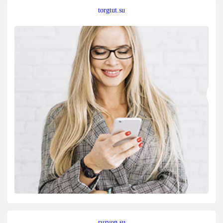
torgtut.su
ruzvon.su