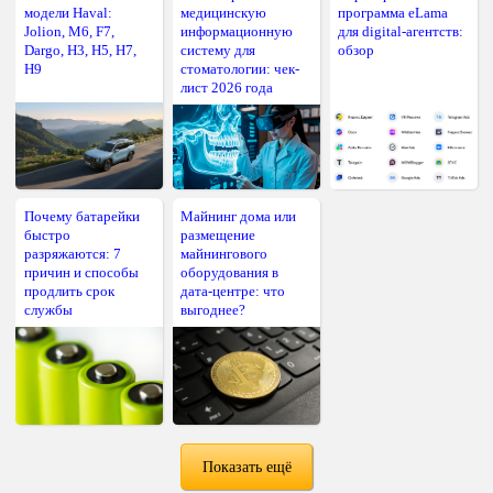
модели Haval:
медицинскую
программа eLama
Jolion, M6, F7,
информационную
для digital-агентств:
Dargo, H3, H5, H7,
систему для
обзор
H9
стоматологии: чек-
лист 2026 года
Почему батарейки
Майнинг дома или
быстро
размещение
разряжаются: 7
майнингового
причин и способы
оборудования в
продлить срок
дата-центре: что
службы
выгоднее?
Показать ещё