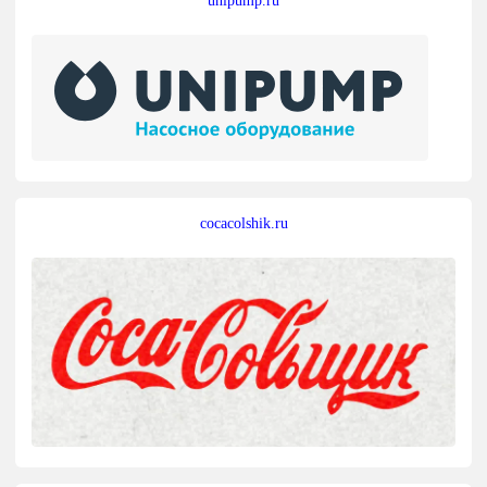
unipump.ru
cocacolshik.ru