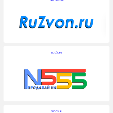
n555.su
rudos.su