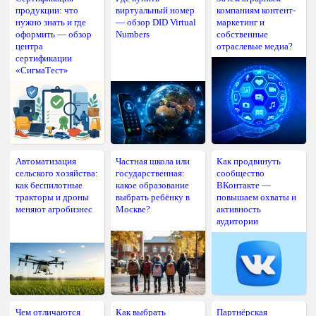
продукции: что
виртуальный номер
компаниям контент-
нужно знать и где
— обзор DID Virtual
маркетинг и
оформить — обзор
Numbers
собственные
центра
отраслевые медиа?
сертификации
«СигмаТест»
Автоматизация
Частная школа или
Как продвинуть
сельского хозяйства:
государственная:
сообщество
как беспилотные
какое образование
ВКонтакте —
тракторы и дроны
выбрать ребёнку в
повышаем охваты и
меняют агробизнес
Москве?
активность
аудитории
Чем отличаются
Как выбрать
Партнёрская