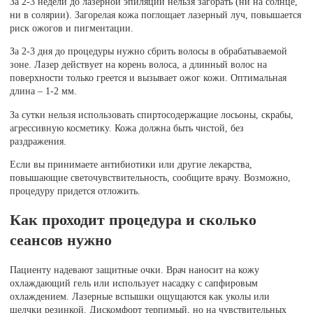
За 2-3 недели до лазерной эпиляции нельзя загорать (ни на солнце,
ни в солярии). Загорелая кожа поглощает лазерный луч, повышается
риск ожогов и пигментации.
За 2-3 дня до процедуры нужно сбрить волосы в обрабатываемой
зоне. Лазер действует на корень волоса, а длинный волос на
поверхности только греется и вызывает ожог кожи. Оптимальная
длина – 1-2 мм.
За сутки нельзя использовать спиртосодержащие лосьоны, скрабы,
агрессивную косметику. Кожа должна быть чистой, без
раздражения.
Если вы принимаете антибиотики или другие лекарства,
повышающие светочувствительность, сообщите врачу. Возможно,
процедуру придется отложить.
Как проходит процедура и сколько
сеансов нужно
Пациенту надевают защитные очки. Врач наносит на кожу
охлаждающий гель или использует насадку с сапфировым
охлаждением. Лазерные вспышки ощущаются как уколы или
щелчки резинкой. Дискомфорт терпимый, но на чувствительных