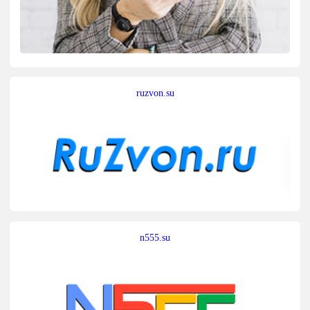
ruzvon.su
n555.su