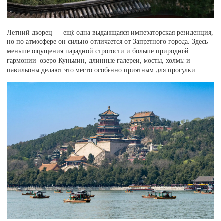
Летний дворец — ещё одна выдающаяся императорская резиденция,
но по атмосфере он сильно отличается от Запретного города. Здесь
меньше ощущения парадной строгости и больше природной
гармонии: озеро Куньмин, длинные галереи, мосты, холмы и
павильоны делают это место особенно приятным для прогулки.