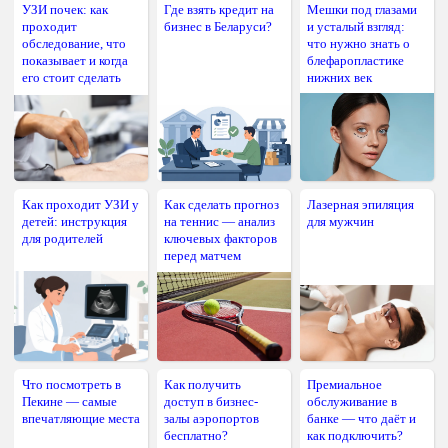
УЗИ почек: как
Где взять кредит на
Мешки под глазами
проходит
бизнес в Беларуси?
и усталый взгляд:
обследование, что
что нужно знать о
показывает и когда
блефаропластике
его стоит сделать
нижних век
Как проходит УЗИ у
Как сделать прогноз
Лазерная эпиляция
детей: инструкция
на теннис — анализ
для мужчин
для родителей
ключевых факторов
перед матчем
Что посмотреть в
Как получить
Премиальное
Пекине — самые
доступ в бизнес-
обслуживание в
впечатляющие места
залы аэропортов
банке — что даёт и
бесплатно?
как подключить?