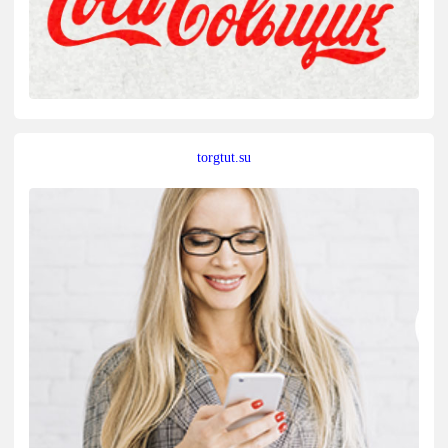
torgtut.su