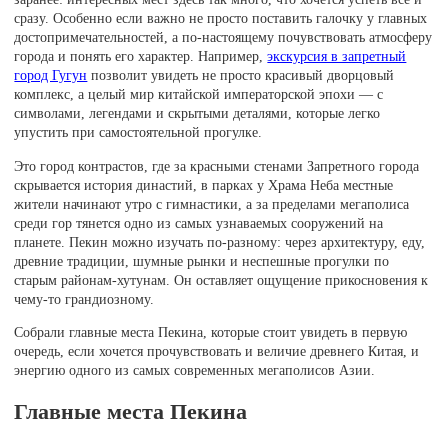
сразу. Особенно если важно не просто поставить галочку у главных
достопримечательностей, а по-настоящему почувствовать атмосферу
города и понять его характер. Например,
экскурсия в запретный
город Гугун
позволит увидеть не просто красивый дворцовый
комплекс, а целый мир китайской императорской эпохи — с
символами, легендами и скрытыми деталями, которые легко
упустить при самостоятельной прогулке.
Это город контрастов, где за красными стенами Запретного города
скрывается история династий, в парках у Храма Неба местные
жители начинают утро с гимнастики, а за пределами мегаполиса
среди гор тянется одно из самых узнаваемых сооружений на
планете. Пекин можно изучать по-разному: через архитектуру, еду,
древние традиции, шумные рынки и неспешные прогулки по
старым районам-хутунам. Он оставляет ощущение прикосновения к
чему-то грандиозному.
Собрали главные места Пекина, которые стоит увидеть в первую
очередь, если хочется прочувствовать и величие древнего Китая, и
энергию одного из самых современных мегаполисов Азии.
Главные места Пекина