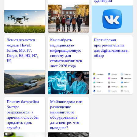
аудитории
Чем отличаются
Как выбрать
Партнёрская
модели Haval:
медицинскую
программа eLama
Jolion, M6, F7,
информационную
для digital-агентств:
Dargo, H3, H5, H7,
систему для
обзор
H9
стоматологии: чек-
лист 2026 года
Почему батарейки
Майнинг дома или
быстро
размещение
разряжаются: 7
майнингового
причин и способы
оборудования в
продлить срок
дата-центре: что
службы
выгоднее?