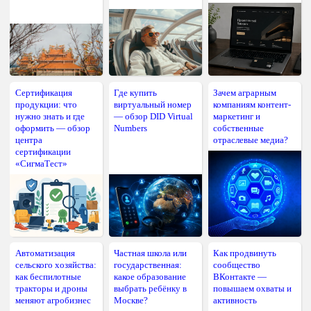
Сертификация
Где купить
Зачем аграрным
продукции: что
виртуальный номер
компаниям контент-
нужно знать и где
— обзор DID Virtual
маркетинг и
оформить — обзор
Numbers
собственные
центра
отраслевые медиа?
сертификации
«СигмаТест»
Автоматизация
Частная школа или
Как продвинуть
сельского хозяйства:
государственная:
сообщество
как беспилотные
какое образование
ВКонтакте —
тракторы и дроны
выбрать ребёнку в
повышаем охваты и
меняют агробизнес
Москве?
активность