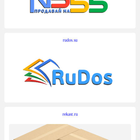
rudos.su
rekast.ru