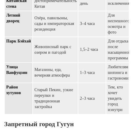
Китайская
достопримечательность
день
исключения
стена
Китая
Летний
Для
Озёра, павильоны,
дворец
неспешного
сады и императорская
3–4 часа
осмотра и
резиденция
фото
Парк Бэйхай
Для отдыха
Живописный парк с
после
1,5–2 часа
озером и пагодой
насыщенной
программы
Улица
Любителям
Магазины, еда,
Ванфуцзин
1–3 часа
шопинга и
вечерняя атмосфера
гастрономии
Район
Тем, кто
Старый Пекин, узкие
хутунов
хочет
переулки и
2–3 часа
увидеть
традиционная
город
застройка
изнутри
Запретный город Гугун