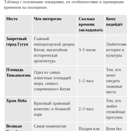
Таблица с основными локациями, их особенностями и примерным
временем на посещение.
Место
Чем интересно
Сколько
Кому
времени
подойдёт
закладывать
Запретный
Главный
город Гугун
императорский дворец
Любителям
Китая, масштабная
3–5 часов
истории и
историческая
культуры
архитектура
Площадь
Тем, кто
Одна из самых
Тяньаньмэнь
хочет
известных площадей
1–2 часа
увидеть
мира, символ
знаковые
современного Китая
места
Храм Неба
Тем, кто
Красивый храмовый
любит
комплекс и большой
2–3 часа
спокойные
парк
прогулки
Великая
Самая знаменитая
Полдня или
Всем без