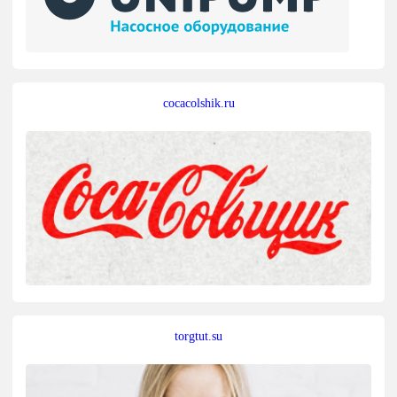
cocacolshik.ru
torgtut.su