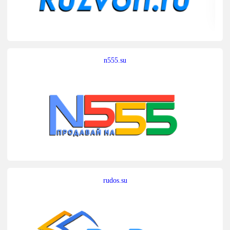
n555.su
rudos.su