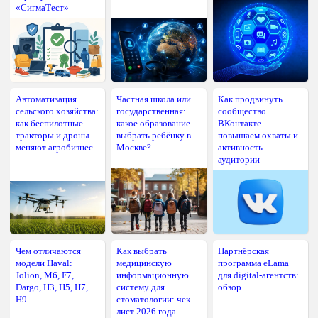
«СигмаТест»
Автоматизация
Частная школа или
Как продвинуть
сельского хозяйства:
государственная:
сообщество
как беспилотные
какое образование
ВКонтакте —
тракторы и дроны
выбрать ребёнку в
повышаем охваты и
меняют агробизнес
Москве?
активность
аудитории
Чем отличаются
Как выбрать
Партнёрская
модели Haval:
медицинскую
программа eLama
Jolion, M6, F7,
информационную
для digital-агентств:
Dargo, H3, H5, H7,
систему для
обзор
H9
стоматологии: чек-
лист 2026 года