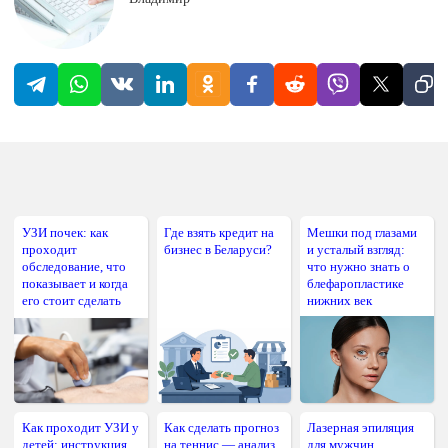
УЗИ почек: как
Где взять кредит на
Мешки под глазами
проходит
бизнес в Беларуси?
и усталый взгляд:
обследование, что
что нужно знать о
показывает и когда
блефаропластике
его стоит сделать
нижних век
Как проходит УЗИ у
Как сделать прогноз
Лазерная эпиляция
детей: инструкция
на теннис — анализ
для мужчин