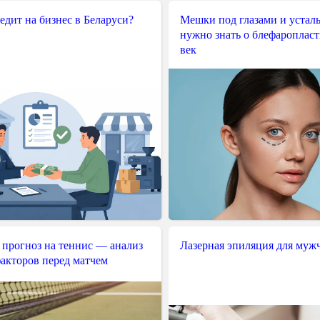
редит на бизнес в Беларуси?
Мешки под глазами и усталы
нужно знать о блефароплас
век
 прогноз на теннис — анализ
Лазерная эпиляция для муж
акторов перед матчем