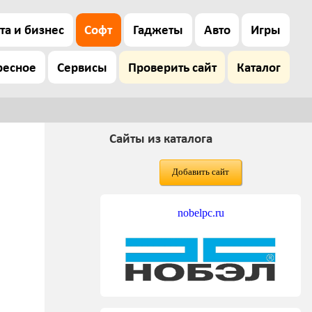
та и бизнес
Софт
Гаджеты
Авто
Игры
ресное
Сервисы
Проверить сайт
Каталог
Сайты из каталога
Добавить сайт
nobelpc.ru