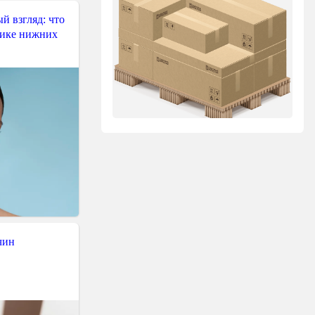
й взгляд: что
тике нижних
чин