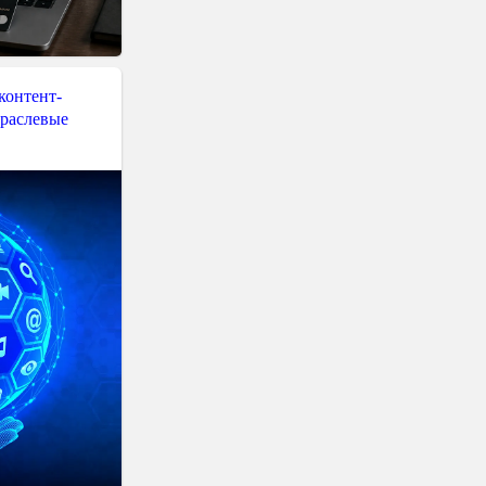
контент-
траслевые