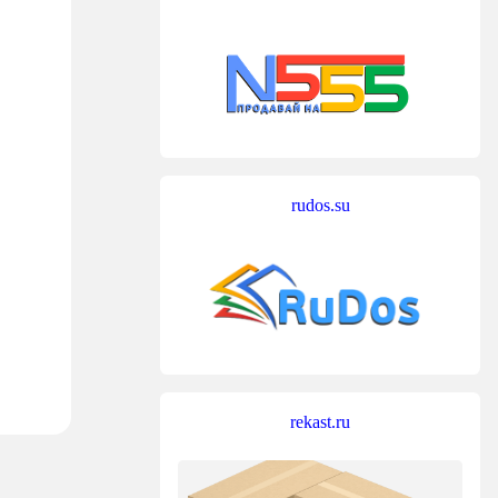
rudos.su
rekast.ru