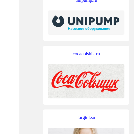
unipump.ru
cocacolshik.ru
torgtut.su