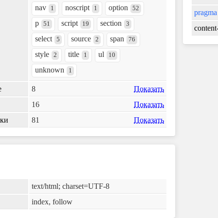
nav
noscript
option
1
1
52
pragma
p
script
section
51
19
3
content
select
source
span
5
2
76
style
title
ul
2
1
10
unknown
1
е
8
Показать
16
Показать
лки
81
Показать
text/html; charset=UTF-8
index, follow