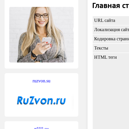
Главная с
URL сайта
Локализация сай
Кодировка стран
Тексты
HTML теги
ruzvon.su
n555.su