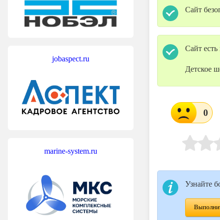
Сайт безо
Сайт есть
jobaspect.ru
Детское ш
0
marine-system.ru
Узнайте б
Выполнит