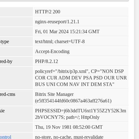
HTTP/2 200
nginx-reuseport/1.21.1
Fri, 01 Mar 2024 15:21:34 GMT
-type
text/html; charset=UTF-8
Accept-Encoding
red-by
PHP/8.2.12
policyref="/bitrix/p3p.xml", CP="NON DSP
COR CUR ADM DEV PSA PSD OUR UNR
BUS UNI COM NAV INT DEM STA"
red-cms
Bitrix Site Manager
(e5ff354144fd60c0867a463aff276a61)
kie
PHPSESSID=j6b3ddTU6xt1Y55Z2Y52K3m
2bVOCNY7S; path=/; HttpOnly
Thu, 19 Nov 1981 08:52:00 GMT
ontrol
no-store, no-cache, must-revalidate