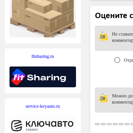
Оцените с
Не ставьт
коммента
fitsharing.ru
Отр
Можно доб
комментар
service-keyauto.ru