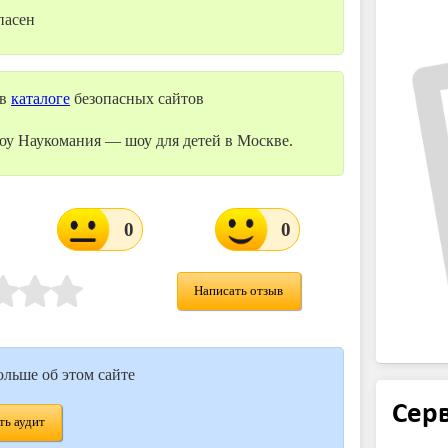
пасен
 в
каталоге
безопасных сайтов
оу Наукомания — шоу для детей в Москве.
0
0
Написать отзыв
ольше об этом сайте
Серв
ь аудит