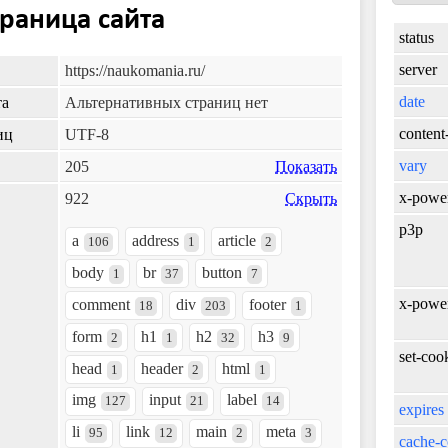
траница сайта
status
server
https://naukomania.ru/
date
та
Альтернативных страниц нет
content
иц
UTF-8
vary
205
Показать
x-powe
922
Скрыть
p3p
a
address
article
106
1
2
body
br
button
1
37
7
x-powe
comment
div
footer
18
203
1
form
h1
h2
h3
2
1
32
9
set-coo
head
header
html
1
2
1
img
input
label
127
21
14
expires
li
link
main
meta
95
12
2
3
cache-c