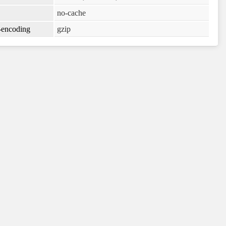
no-cache
-encoding
gzip