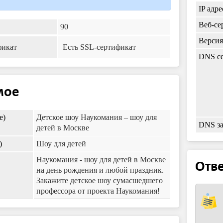
IP адре
Веб-се
90
Верси
фикат
Есть SSL-сертификат
DNS се
мое
e)
Детское шоу Наукомания – шоу для
DNS з
детей в Москве
)
Шоу для детей
Наукомания - шоу для детей в Москве
Отве
на день рождения и любой праздник.
Закажите детское шоу сумасшедшего
профессора от проекта Наукомания!