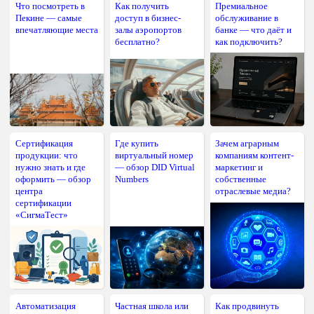
Что посмотреть в
Как получить
Премиальное
Пекине — самые
доступ в бизнес-
обслуживание в
впечатляющие места
залы аэропортов
банке — что даёт и
бесплатно?
как подключить?
Сертификация
Где купить
Зачем аграрным
продукции: что
виртуальный номер
компаниям контент-
нужно знать и где
— обзор DID Virtual
маркетинг и
оформить — обзор
Numbers
собственные
центра
отраслевые медиа?
сертификации
«СигмаТест»
Автоматизация
Частная школа или
Как продвинуть