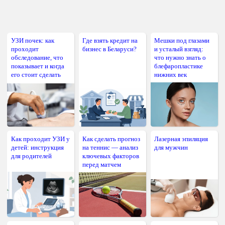
УЗИ почек: как
Где взять кредит на
Мешки под глазами
проходит
бизнес в Беларуси?
и усталый взгляд:
обследование, что
что нужно знать о
показывает и когда
блефаропластике
его стоит сделать
нижних век
Как проходит УЗИ у
Как сделать прогноз
Лазерная эпиляция
детей: инструкция
на теннис — анализ
для мужчин
для родителей
ключевых факторов
перед матчем