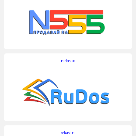
rudos.su
rekast.ru