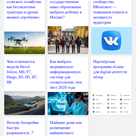
сельского хозяйства:
государственная:
сообщество
как беспилотные
какое образование
ВКонтакте —
тракторы и дроны
выбрать ребёнку в
повышаем охваты и
меняют агробизнес
Москве?
активность
аудитории
Чем отличаются
Как выбрать
Партнёрская
модели Haval:
медицинскую
программа eLama
Jolion, M6, F7,
информационную
для digital-агентств:
Dargo, H3, H5, H7,
систему для
обзор
H9
стоматологии: чек-
лист 2026 года
Почему батарейки
Майнинг дома или
быстро
размещение
разряжаются: 7
майнингового