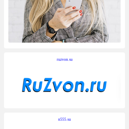
ruzvon.su
n555.su