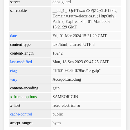
server
ddos-guard
set-cookie
__ddg1_=QcETxzwZSPjZQZLE12kL;
Domain=.retro-electrica.ru; HttpOnly;
Path=/; Expires=Sat, 01-Mar-2025
15:21:29 GMT
date
Fri, 01 Mar 2024 15:21:29 GMT
content-type
text/html; charset=UTF-8
content-length
18242
last-modified
Mon, 18 Sep 2023 09:47:25 GMT
etag
"1f601-6059f0795c21e-gzip"
vary
Accept-Encoding
content-encoding
gzip
x-frame-options
SAMEORIGIN
x-host
retro-electrica.ru
cache-control
public
accept-ranges
bytes