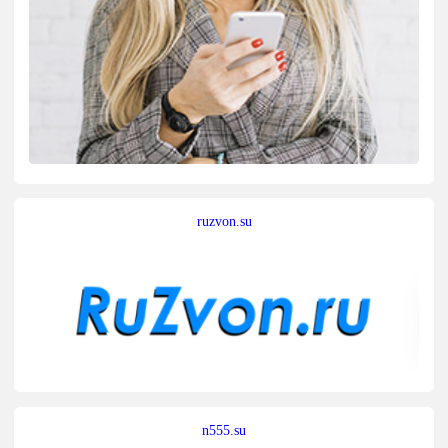
ruzvon.su
n555.su