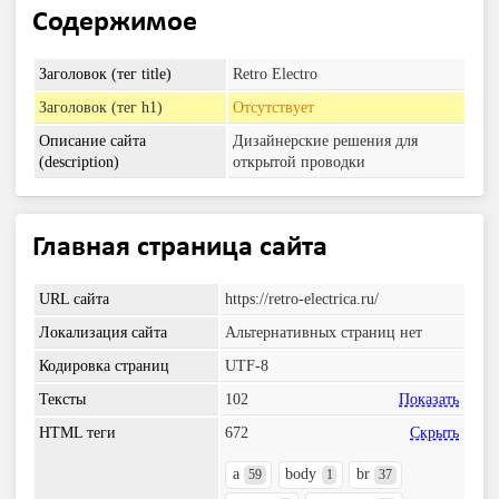
Содержимое
Заголовок (тег title)
Retro Electro
Заголовок (тег h1)
Отсутствует
Описание сайта
Дизайнерские решения для
(description)
открытой проводки
Главная страница сайта
URL сайта
https://retro-electrica.ru/
Локализация сайта
Альтернативных страниц нет
Кодировка страниц
UTF-8
Тексты
102
Показать
HTML теги
672
Скрыть
a
body
br
59
1
37