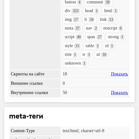
button
comment
4
39
div
head
html
323
1
1
img
li
link
17
34
13
meta
nav
noscript
37
2
6
script
span
strong
40
27
1
style
table
td
15
1
1
title
tr
ul
1
1
10
unknown
1
Скрипты на сайте
18
Показать
Внешние ссылки
0
Внутренние ссылки
50
Показать
meta-теги
Content-Type
text/html; charset=utf-8