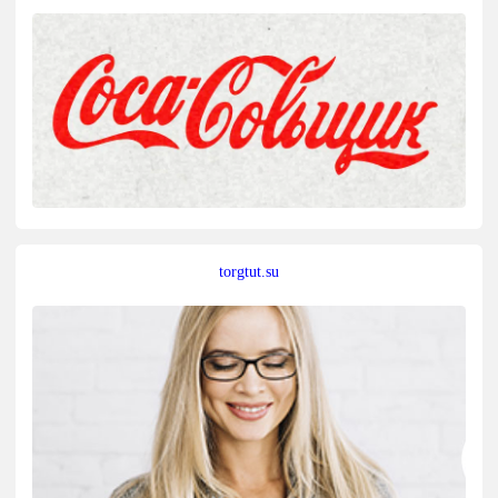
torgtut.su