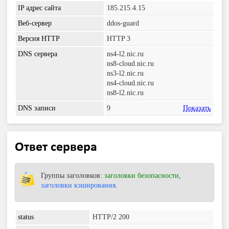
IP адрес сайта
185.215.4.15
Веб-сервер
ddos-guard
Версия HTTP
HTTP 3
DNS сервера
ns4-l2.nic.ru
ns8-cloud.nic.ru
ns3-l2.nic.ru
ns4-cloud.nic.ru
ns8-l2.nic.ru
DNS записи
9
Показать
Ответ сервера
Группы заголовков:
заголовки безопасности
,
заголовки кэширования
.
status
HTTP/2 200