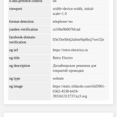
x-dns-prefetch-control
on
viewport
width=device-width, initial-
scale=1.0
format-detection
telephone=no
yandex-verification
ce16be9b0676fcad
facebook-domain-
03e33erl0elj2ufme9ip6bxj7ww32e
verification
og:url
https://retro-electrica.ru
og:title
Retro Electro
og:description
Дизайнерские решения для
открытой проводки
og:type
website
og:image
https://static.tildacdn.com/tild3961-
6362-4538-b434-
393161313737/xz3.svg