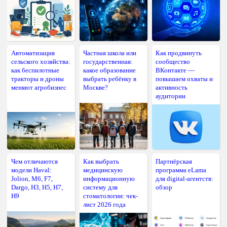
Автоматизация
Частная школа или
Как продвинуть
сельского хозяйства:
государственная:
сообщество
как беспилотные
какое образование
ВКонтакте —
тракторы и дроны
выбрать ребёнку в
повышаем охваты и
меняют агробизнес
Москве?
активность
аудитории
Чем отличаются
Как выбрать
Партнёрская
модели Haval:
медицинскую
программа eLama
Jolion, M6, F7,
информационную
для digital-агентств:
Dargo, H3, H5, H7,
систему для
обзор
H9
стоматологии: чек-
лист 2026 года