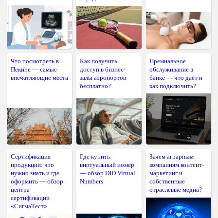
Что посмотреть в
Как получить
Премиальное
Пекине — самые
доступ в бизнес-
обслуживание в
впечатляющие места
залы аэропортов
банке — что даёт и
бесплатно?
как подключить?
Сертификация
Где купить
Зачем аграрным
продукции: что
виртуальный номер
компаниям контент-
нужно знать и где
— обзор DID Virtual
маркетинг и
оформить — обзор
Numbers
собственные
центра
отраслевые медиа?
сертификации
«СигмаТест»