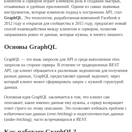
клиентом и сервером играет ключевую роль в создании быстрых,
отзывчивых и удобных приложений. Одним из самых значимых
инструментов, которые изменили подход к построению API, стал
GraphQL
. Эта технология, разработанная компанией Facebook в
2012 году и открытая для сообщества в 2015 году, предлагает новый
способ взаимодействия между клиентом и сервером, позволяя
запрашивать ровно те данные, которые нужны, и ничего лишнего.
Основы GraphQL
GraphQL — это язык запросов для API и среда выполнения этих
запросов на стороне сервера. В отличие от традиционных REST
API, где клиент обращается к различным эндпоинтам для получения
разных данных, GraphQL предоставляет единый эндпоинт, через
который клиент может сформировать запрос с нужной структурой
данных.
Основная идея GraphQL заключается в том, что клиент сам
описывает, какие именно данные ему нужны, а сервер возвращает
ответ строго по этому описанию. Это позволяет избежать проблем с
избыточностью данных (over-fetching) и недостаточностью данных
(under-fetching), часто встречающихся в REST.
Как работает GraphQL?