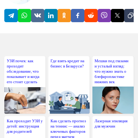
УЗИ почек: как
Где взять кредит на
Мешки под глазами
проходит
бизнес в Беларуси?
и усталый взгляд:
обследование, что
что нужно знать о
показывает и когда
блефаропластике
его стоит сделать
нижних век
Как проходит УЗИ у
Как сделать прогноз
Лазерная эпиляция
детей: инструкция
на теннис — анализ
для мужчин
для родителей
ключевых факторов
перед матчем