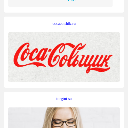
cocacolshik.ru
torgtut.su