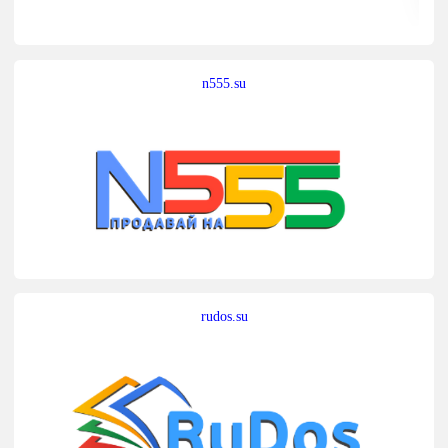
n555.su
rudos.su