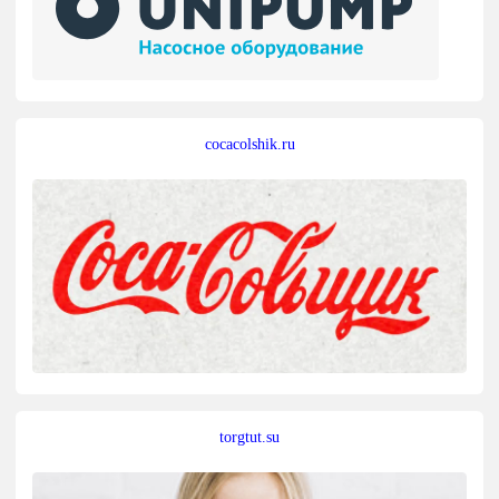
cocacolshik.ru
torgtut.su