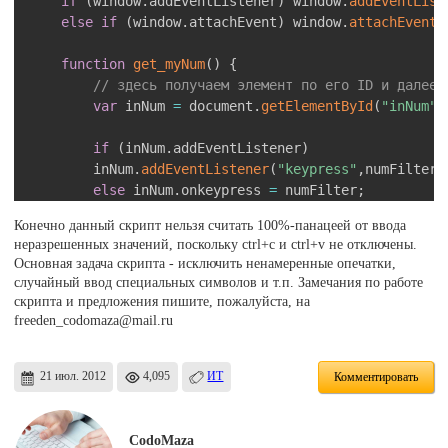
if
(
window
.
addEventListener
)
 window
.
addEventList
else
if
(
window
.
attachEvent
)
 window
.
attachEvent
(
function
get_myNum
(
)
{
// здесь получаем элемент по его ID и далее 
var
 inNum 
=
 document
.
getElementById
(
"inNum"
)
if
(
inNum
.
addEventListener
)
		inNum
.
addEventListener
(
"keypress"
,
numFilter
,
else
 inNum
.
onkeypress 
=
 numFilter
;
}
Конечно данный скрипт нельзя считать 100%-панацеей от ввода
неразрешенных значений, поскольку ctrl+c и ctrl+v не отключены.
// функция проверяющая ввод с клавиатуры
Основная задача скрипта - исключить ненамеренные опечатки,
function
numFilter
(
event
)
{
случайный ввод специальных символов и т.п. Замечания по работе
var
 e 
=
 event 
||
 window
.
event
;
скрипта и предложения пишите, пожалуйста, на
var
 code 
=
 e
.
charCode 
||
 e
.
keyCode
;
freeden_codomaza@mail.ru
if
(
e
.
charCode 
==
0
)
return
true
;
21 июл. 2012
4,095
ИТ
if
(
e
.
ctrlKey 
||
 e
.
altKey
)
return
true
;
Комментировать
if
(
code 
<
32
)
return
true
;
CodoMaza
var
 allowed 
=
 inNum
.
getAttribute
(
"allowed"
)
;