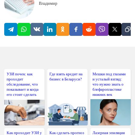
Владимир
var
 cc 
=
 String
.
fromCharCode
(
code
)
;
if
(
allowed
.
indexOf
(
cc
)
!=
-
1
)
{
/* здесь добавляем функцию для работы с 
				функция, которая отделяет пробелом разряды  и запятой целую и

				дробную части во введеном значении

			*/
			inNum
.
onchange
=
function
(
)
{
var
 point 
=
/
.
/
gi
;
УЗИ почек: как
Где взять кредит на
Мешки под глазами
var
 num 
=
 inNum
.
value
;
проходит
бизнес в Беларуси?
и усталый взгляд:
				newstr 
=
 num
.
replace
(
point
,
","
)
;
обследование, что
что нужно знать о
показывает и когда
блефаропластике
var
 outNum 
=
 num
.
split
(
","
)
;
его стоит сделать
нижних век
				outNum
[
0
]
=
outNum
[
0
]
.
substr
(
0
,
 outNum
				inNum
.
value 
=
 outNum
.
join
(
","
)
;
Как проходит УЗИ у
Как сделать прогноз
Лазерная эпиляция