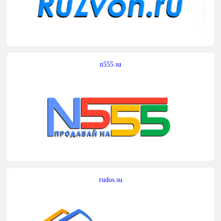
n555.su
rudos.su