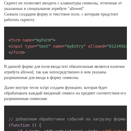
Скрипт не позволяет вводить с клавиатуры символы, отличные от
указанных в специальном атрибуте "allowed".
Сначала создадим форму и текстовое поле, с которым предстоит
работать скрипту:
Скопировать
<
form
name
=
"
myForm
"
>
<
input
type
=
"
text
"
name
=
"
myEntry
"
allowed
=
"
012345678
</
form
>
В данной форме для поля ввода text обязательным является наличие
атрибута allowed, так как непосредственно в нем указаны
разрешенные для ввода в форму символы.
Далее внутри тегов script создаем функцию, которая будет
обрабатывать каждый введеный символ на предмет соответствия его
разрешенным символам:
Скопировать
// добавляем обработчики событий на загрузку формы и
(
function
(
)
{