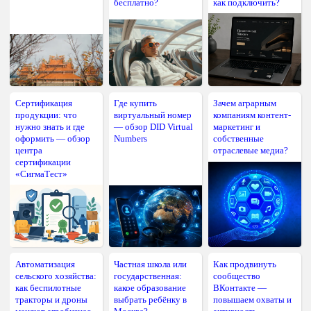
бесплатно?
как подключить?
Сертификация
Где купить
Зачем аграрным
продукции: что
виртуальный номер
компаниям контент-
нужно знать и где
— обзор DID Virtual
маркетинг и
оформить — обзор
Numbers
собственные
центра
отраслевые медиа?
сертификации
«СигмаТест»
Автоматизация
Частная школа или
Как продвинуть
сельского хозяйства:
государственная:
сообщество
как беспилотные
какое образование
ВКонтакте —
тракторы и дроны
выбрать ребёнку в
повышаем охваты и