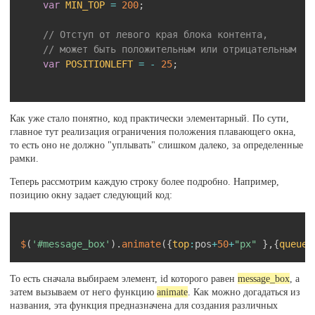
var
MIN_TOP
=
200
;
// Отступ от левого края блока контента,
// может быть положительным или отрицательным
var
POSITIONLEFT
=
-
25
;
// Центрирование окна
Как уже стало понятно, код практически элементарный. По сути,
var
 width_minus 
=
 Math
.
floor
(
parseInt
(
$
(
'#mes
главное тут реализация ограничения положения плавающего окна,
то есть оно не должно "уплывать" слишком далеко, за определенные
$
(
'#message_box'
)
.
css
(
"left"
,
$
(
'#mycontent'
рамки.
Теперь рассмотрим каждую строку более подробно. Например,
$
(
'#message_box'
)
.
css
(
"top"
,
MIN_TOP
+
"px"
)
позицию окну задает следующий код:
$
(
'#message_box'
)
.
show
(
)
;
Скопировать
$
(
'#message_box'
)
.
animate
(
{
top
:
pos
+
50
+
"px"
}
,
{
queue
:
$
(
 window 
)
.
scroll
(
function
(
)
{
То есть сначала выбираем элемент, id которого равен
message_box
, а
var
 pos 
=
parseInt
(
$
(
 window 
)
.
scrollTop
(
)
затем вызываем от него функцию
animate
. Как можно догадаться из
названия, эта функция предназначена для создания различных