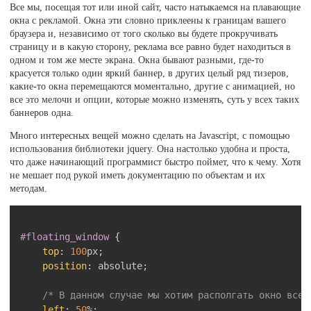
Все мы, посещая тот или иной сайт, часто натыкаемся на плавающие
окна с рекламой. Окна эти словно приклеены к границам вашего
браузера и, независимо от того сколько вы будете прокручивать
страницу и в какую сторону, реклама все равно будет находиться в
одном и том же месте экрана. Окна бывают разными, где-то
красуется только один яркий баннер, в других целый ряд тизеров,
какие-то окна перемещаются моментально, другие с анимацией, но
все это мелочи и опции, которые можно изменять, суть у всех таких
баннеров одна.
Много интересных вещей можно сделать на Javascript, с помощью
использования библиотеки jquery. Она настолько удобна и проста,
что даже начинающий программист быстро поймет, что к чему. Хотя
не мешает под рукой иметь документацию по объектам и их
методам.
Скопировать
#floating_window
{
top
:
100
px
;
position
:
 absolute
;
/* В данном случае мы хотим располгать окно всег
left
:
50
%
;