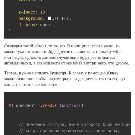
z-index
:
10
;
background
:
#FFFFFF
;
display
:
 none
;
}
Создадим такой объект стиля .css. В принципе, если нужно, то
можно указать какие-нибудь другие параметры, к примеру width
или height, однако в данном случае окно будет растягиваться
автоматически, в зависимости от контента внутри него, что удобно.
Теперь, нужно написать Javascript. К слову, с помощью jQuery
можно изменять любые параметры, находящиеся в .css стилях, суть
как раз в этом и заключается.
Скопировать
$
(
 document 
)
.
ready
(
function
(
)
{
// Значение отступа, выше которого блок не подни
// когда ползунок прокрутки на самом верху