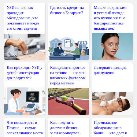
УЗИ почек: как
Где взять кредит на
Мешки под глазами
проходит
бизнес в Беларуси?
и усталый взгляд:
обследование, что
что нужно знать о
показывает и когда
блефаропластике
его стоит сделать
нижних век
Как проходит УЗИ у
Как сделать прогноз
Лазерная эпиляция
детей: инструкция
на теннис — анализ
для мужчин
для родителей
ключевых факторов
перед матчем
Что посмотреть в
Как получить
Премиальное
Пекине — самые
доступ в бизнес-
обслуживание в
впечатляющие места
залы аэропортов
банке — что даёт и