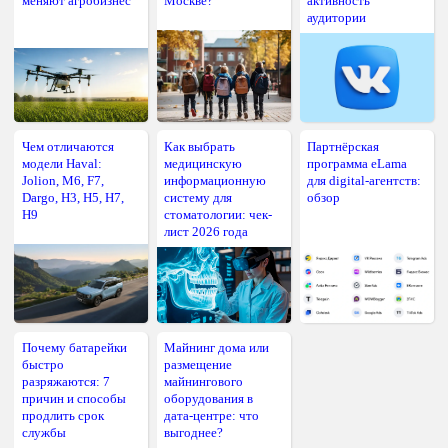
меняют агробизнес
Москве?
активность
аудитории
Чем отличаются
Как выбрать
Партнёрская
модели Haval:
медицинскую
программа eLama
Jolion, M6, F7,
информационную
для digital-агентств:
Dargo, H3, H5, H7,
систему для
обзор
H9
стоматологии: чек-
лист 2026 года
Почему батарейки
Майнинг дома или
быстро
размещение
разряжаются: 7
майнингового
причин и способы
оборудования в
продлить срок
дата-центре: что
службы
выгоднее?