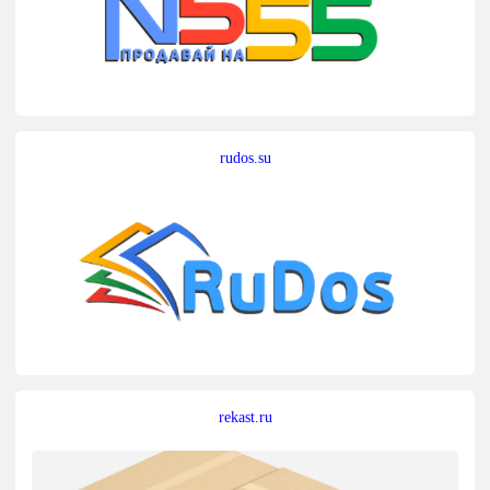
rudos.su
rekast.ru