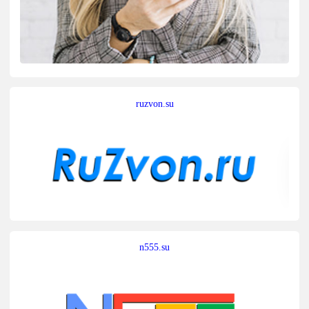
ruzvon.su
n555.su