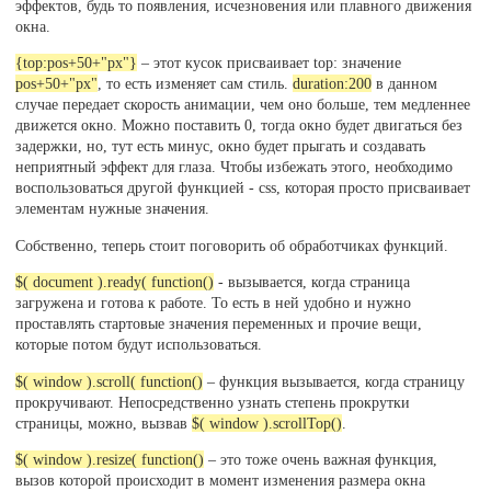
if
(
 pos 
<
MIN_TOP
)
 pos 
=
MIN_TOP
;
эффектов, будь то появления, исчезновения или плавного движения
окна.
$
(
'#message_box'
)
.
animate
(
{
top
:
pos
+
50
+
"px"
}
{top:pos+50+"px"}
– этот кусок присваивает top: значение
pos+50+"px"
, то есть изменяет сам стиль.
duration:200
в данном
}
)
;
случае передает скорость анимации, чем оно больше, тем медленнее
движется окно. Можно поставить 0, тогда окно будет двигаться без
$
(
 window 
)
.
resize
(
function
(
)
задержки, но, тут есть минус, окно будет прыгать и создавать
{
неприятный эффект для глаза. Чтобы избежать этого, необходимо
воспользоваться другой функцией - css, которая просто присваивает
$
(
'#message_box'
)
.
css
(
"left"
,
$
(
'#mycont
элементам нужные значения.
Собственно, теперь стоит поговорить об обработчиках функций.
}
)
;
$( document ).ready( function()
- вызывается, когда страница
}
)
;
загружена и готова к работе. То есть в ней удобно и нужно
проставлять стартовые значения переменных и прочие вещи,
которые потом будут использоваться.
$( window ).scroll( function()
– функция вызывается, когда страницу
прокручивают. Непосредственно узнать степень прокрутки
страницы, можно, вызвав
$( window ).scrollTop()
.
$( window ).resize( function()
– это тоже очень важная функция,
вызов которой происходит в момент изменения размера окна