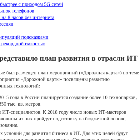
 быстрее с приходом 5G сетей
рынок телефонов
на 8 часов без интернета
оссиян
ипуляций подсказками
с рекордной емкостью
редставило план развития в отрасли ИТ
рвые был размещен план мероприятий («Дорожная карта») по теме
мероприятия «Дорожной карты» посвящены развитию
онных технологий:
015 года в России планируется создание более 10 технопарков,
50 тыс. кв. метров.
ИТ-специалистов. К 2018 году число новых ИТ-мастеров
половины из них пройдут подготовку на бюджетной основе,
азования.
условий для развития бизнеса в ИТ. Для этих целей будут
ожности инновационного центра «Сколково» и казанского