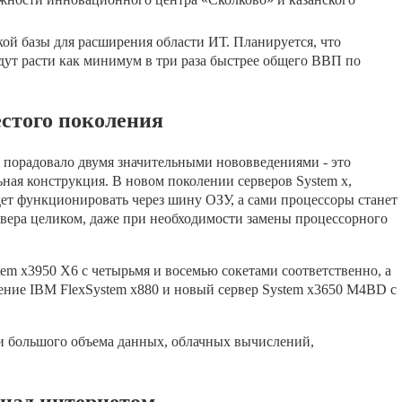
й базы для расширения области ИТ. Планируется, что
дут расти как минимум в три раза быстрее общего ВВП по
стого поколения
 порадовало двумя значительными нововведениями - это
ная конструкция. В новом поколении серверов Systеm x,
удет функционировать через шину ОЗУ, а сами процессоры станет
рвера целиком, даже при необходимости замены процессорного
еm x3950 X6 с четырьмя и восемью сокетами соответственно, а
ние IBM FlеxSystem x880 и новый сервер Systеm x3650 M4BD с
и большого объема данных, облачных вычислений,