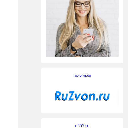
ruzvon.su
n555.su