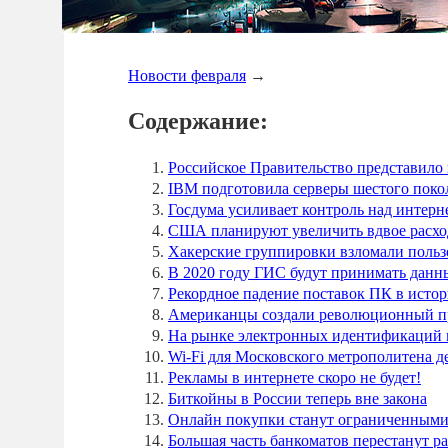
Новости февраля
→
Содержание:
Российское Правительство представило 
IBM подготовила серверы шестого поко
Госдума усиливает контроль над интерн
США планируют увеличить вдвое расхо
Хакерские группировки взломали польз
В 2020 году ГИС будут принимать данн
Рекордное падение поставок ПК в истор
Американцы создали революционный п
На рынке электронных идентификаций в
Wi-Fi для Московского метрополитена д
Рекламы в интернете скоро не будет!
Биткойны в России теперь вне закона
Онлайн покупки станут ограниченными
Большая часть банкоматов перестанут ра