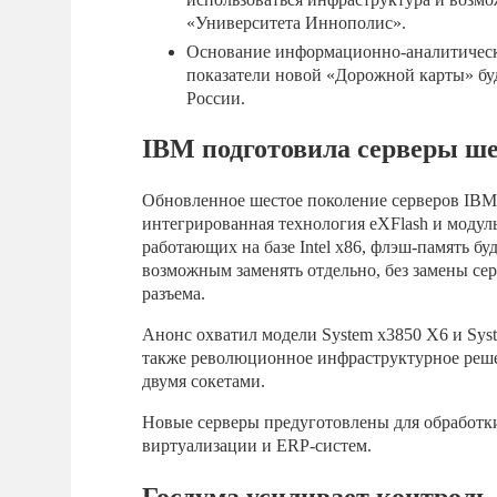
«Университета Иннополис».
Основание информационно-аналитическо
показатели новой «Дорожной карты» бу
России.
IBM подготовила серверы ше
Обновленное шестое поколение серверов IBM
интегрированная технология еXFlash и модуль
работающих на базе Intel x86, флэш-память б
возможным заменять отдельно, без замены се
разъема.
Анонс охватил модели Systеm x3850 X6 и Syst
также революционное инфраструктурное реше
двумя сокетами.
Новые серверы предуготовлены для обработк
виртуализации и ЕRP-систем.