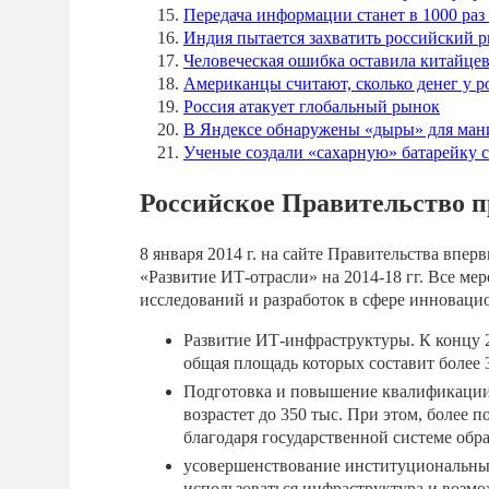
Передача информации станет в 1000 раз
Индия пытается захватить российский 
Человеческая ошибка оставила китайцев 
Американцы считают, сколько денег у р
Россия атакует глобальный рынок
В Яндексе обнаружены «дыры» для ман
Ученые создали «сахарную» батарейку 
Российское Правительство п
8 января 2014 г. на сайте Правительства впе
«Развитие ИТ-отрасли» на 2014-18 гг. Все 
исследований и разработок в сфере инноваци
Развитие ИТ-инфраструктуры. К концу 2
общая площадь которых составит более 3
Подготовка и повышение квалификации 
возрастет до 350 тыс. При этом, более 
благодаря государственной системе обр
усовершенствование институциональных 
использоваться инфраструктура и возм