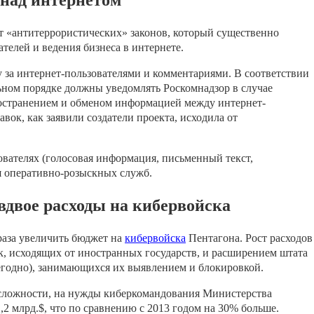
 над интернетом
кт «антитеррористических» законов, который существенно
ателей и ведения бизнеса в интернете.
 за интернет-пользователями и комментариями. В соответствии
льном порядке должны уведомлять Роскомнадзор в случае
ространением и обменом информацией между интернет-
ок, как заявили создатели проекта, исходила от
зователях (голосовая информация, письменный текст,
ля оперативно-розыскных служб.
двое расходы на кибервойска
раза увеличить бюджет на
кибервойска
Пентагона. Рост расходов
к, исходящих от иностранных государств, и расширением штата
жегодно), занимающихся их выявлением и блокировкой.
сложности, на нужды киберкомандования Министерства
2 млрд.$, что по сравнению с 2013 годом на 30% больше.