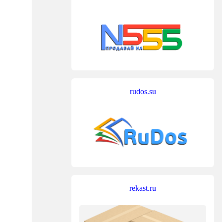
rudos.su
rekast.ru