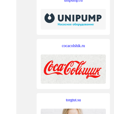
unipump.ru
cocacolshik.ru
torgtut.su