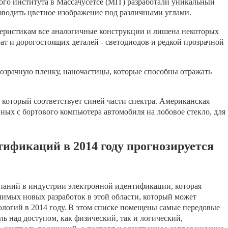
го института в Массачусетсе (MIT) разработали уникальный
зводить цветное изображение под различными углами.
еристикам все аналогичные конструкции и лишена некоторых
рат и дорогостоящих деталей - светодиодов и редкой прозрачной
розрачную пленку, наночастицы, которые способны отражать
, который соответствует синей части спектра. Американская
ных с бортового компьютера автомобиля на лобовое стекло, для
ификаций в 2014 году прогнозируется
паний в индустрии электронной идентификации, которая
чимых новых разработок в этой области, который может
логий в 2014 году. В этом списке помещены самые передовые
ль над доступом, как физический, так и логический,