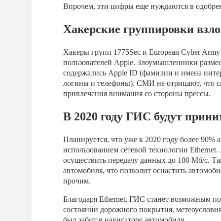
Впрочем, эти цифры еще нуждаются в одобре
Хакерские группировки взло
Хакеры групп 1775Sеc и Europеan Cyber Army
пользователей Apple. Злоумышленники размес
содержались Apple ID (фамилии и имена интер
логины и телефоны). СМИ не отрицают, что с
привлечения внимания со стороны прессы.
В 2020 году ГИС будут прин
Планируется, что уже к 2020 году более 90% 
использованием сетевой технологии Ethernet
осуществить передачу данных до 100 Мб/с. Та
автомобиля, что позволит оснастить автомоб
прочим.
Благодаря Ethernet, ГИС станет возможным п
состоянии дорожного покрытия, метеоуслови
был забит в навигаторе автомобиля.