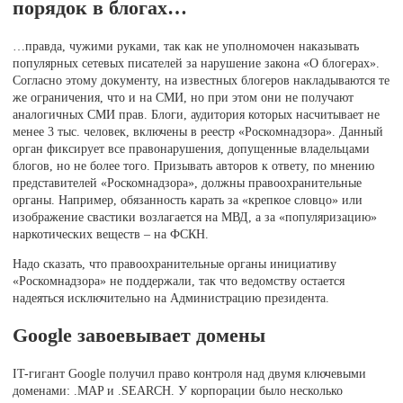
порядок в блогах…
…правда, чужими руками, так как не уполномочен наказывать
популярных сетевых писателей за нарушение закона «О блогерах».
Согласно этому документу, на известных блогеров накладываются те
же ограничения, что и на СМИ, но при этом они не получают
аналогичных СМИ прав. Блоги, аудитория которых насчитывает не
менее 3 тыс. человек, включены в реестр «Роскомнадзора». Данный
орган фиксирует все правонарушения, допущенные владельцами
блогов, но не более того. Призывать авторов к ответу, по мнению
представителей «Роскомнадзора», должны правоохранительные
органы. Например, обязанность карать за «крепкое словцо» или
изображение свастики возлагается на МВД, а за «популяризацию»
наркотических веществ – на ФСКН.
Надо сказать, что правоохранительные органы инициативу
«Роскомнадзора» не поддержали, так что ведомству остается
надеяться исключительно на Администрацию президента.
Google завоевывает домены
IT-гигант Google получил право контроля над двумя ключевыми
доменами: .MAP и .SEARCH. У корпорации было несколько