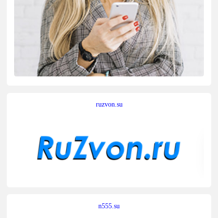
ruzvon.su
n555.su