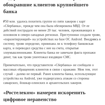
обокравшие клиентов крупнейшего
банка
₽50 млн. удалось похитить группе из пяти хакеров с карт
«Сбербанка», прежде чем она была обезврежена МВД. От ее
действий пострадало не менее 20 тыс. человек, проживающих в
основном в северо-западных регионах. Преступники создали троян,
«паразитирующий» на устройствах на базе ОС Android. Внедряясь в
систему, троян определял, привязана ли к телефону банковская
карта, и переводил средства с нее на счета, открытые
злоумышленниками. Клиенты банка не замечали факта пропажи
денег, так как троян уничтожал входящие СМС.
Примечательно, что представители «Сбербанка» не сообщали о
массовых обращениях клиентов в связи с кражами. Меж тем, этот
случай – далеко не первый. Ранее клиенты банка, использующие
устройства на Android, уже подвергались атакам со стороны
самарских, йошкар-олинских и архангельских хакеров.
«Ростелеком» намерен искоренить
цифровое неравенство