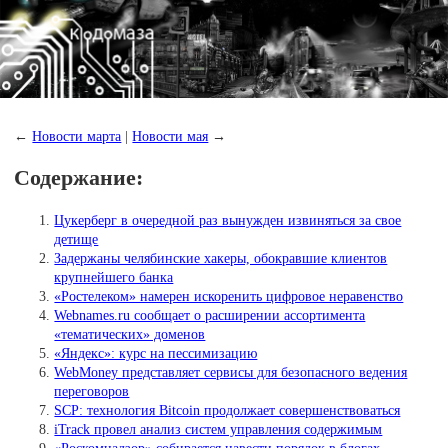
←
Новости марта
|
Новости мая
→
Содержание:
Цукерберг в очередной раз вынужден извиняться за свое
детище
Задержаны челябинские хакеры, обокравшие клиентов
крупнейшего банка
«Ростелеком» намерен искоренить цифровое неравенство
Webnames.ru сообщает о расширении ассортимента
«тематических» доменов
«Яндекс»: курс на пессимизацию
WebMoney представляет сервисы для безопасного ведения
переговоров
SCP: технология Bitcoin продолжает совершенствоваться
iTrack провел анализ систем управления содержимым
«Роскомнадзор» собирается навести порядок в блогах…