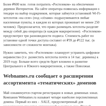
Более ₽600 млн. готов потратить «Ростелеком» на обеспечение
деревни Интернетом. На сайте оператора появилась информация о
тендере на выбор подрядчиков, которые займутся установкой Wi-Fi-
хотспотов «на селе» (под «сёлами» подразумеваются любые
населенные пункты, в каждом из которых проживает не менее 250
человек). Предполагается, что право размещать хотспоты разделят
между собой два оператора (в каждом макрорегионе). «Ростелеком»
предусмотрел три разновидности подвеса. Стоимость работ по
установке одной точки доступа составит от ₽39 до ₽122 тыс. (в
зависимости от сложности монтажа).
Нужно заметить, что «Ростелеком» планирует устранить цифровое
неравенство (т.е. разместить хотспоты почти в 14 тыс. деревень) к
2019 году. Больше всего средств будет вложено в развитие
Центрального и Южного макрорегионов, а также Поволжья.
Webnames.ru сообщает о расширении
ассортимента «тематических» доменов
Май ознаменуется стартом регистрации в новых доменных зонах.
Компания Webnames.ru называет четыре наиболее перспективных
домена. Первый из них - .SALE, предусмотренный для