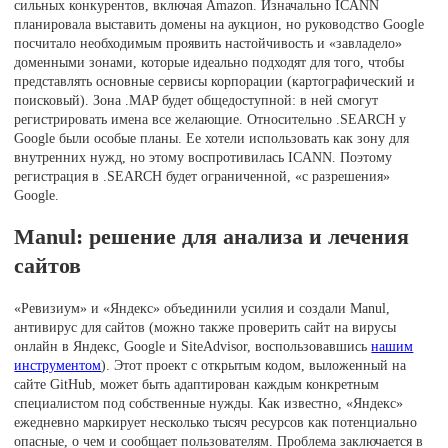
сильных конкурентов, включая Amazon. Изначально ICANN
планировала выставить домены на аукцион, но руководство Google
посчитало необходимым проявить настойчивость и «завладело»
доменными зонами, которые идеально подходят для того, чтобы
представлять основные сервисы корпорации (картографический и
поисковый). Зона .MAP будет общедоступной: в ней смогут
регистрировать имена все желающие. Относительно .SEARCH у
Google были особые планы. Ее хотели использовать как зону для
внутренних нужд, но этому воспротивилась ICANN. Поэтому
регистрация в .SEARCH будет ограниченной, «с разрешения»
Google.
Manul: решение для анализа и лечения
сайтов
«Ревизиум» и «Яндекс» объединили усилия и создали Manul,
антивирус для сайтов (можно также проверить сайт на вирусы
онлайн в Яндекс, Google и SiteAdvisor, воспользовавшись
нашим
инструментом
). Этот проект с открытым кодом, выложенный на
сайте GitHub, может быть адаптирован каждым конкретным
специалистом под собственные нужды. Как известно, «Яндекс»
ежедневно маркирует несколько тысяч ресурсов как потенциально
опасные, о чем и сообщает пользователям. Проблема заключается в