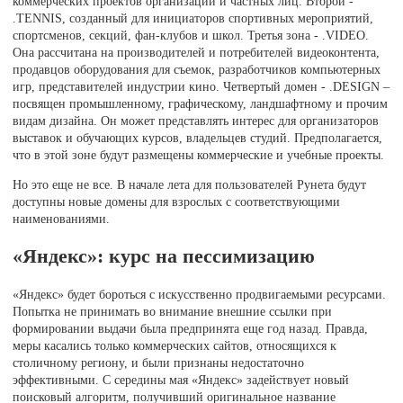
коммерческих проектов организаций и частных лиц. Второй -
.TENNIS, созданный для инициаторов спортивных мероприятий,
спортсменов, секций, фан-клубов и школ. Третья зона - .VIDEO.
Она рассчитана на производителей и потребителей видеоконтента,
продавцов оборудования для съемок, разработчиков компьютерных
игр, представителей индустрии кино. Четвертый домен - .DESIGN –
посвящен промышленному, графическому, ландшафтному и прочим
видам дизайна. Он может представлять интерес для организаторов
выставок и обучающих курсов, владельцев студий. Предполагается,
что в этой зоне будут размещены коммерческие и учебные проекты.
Но это еще не все. В начале лета для пользователей Рунета будут
доступны новые домены для взрослых с соответствующими
наименованиями.
«Яндекс»: курс на пессимизацию
«Яндекс» будет бороться с искусственно продвигаемыми ресурсами.
Попытка не принимать во внимание внешние ссылки при
формировании выдачи была предпринята еще год назад. Правда,
меры касались только коммерческих сайтов, относящихся к
столичному региону, и были признаны недостаточно
эффективными. С середины мая «Яндекс» задействует новый
поисковый алгоритм, получивший оригинальное название