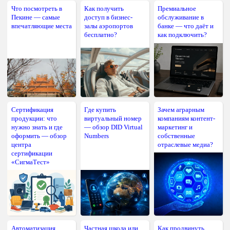
Что посмотреть в
Как получить
Премиальное
Пекине — самые
доступ в бизнес-
обслуживание в
впечатляющие места
залы аэропортов
банке — что даёт и
бесплатно?
как подключить?
Сертификация
Где купить
Зачем аграрным
продукции: что
виртуальный номер
компаниям контент-
нужно знать и где
— обзор DID Virtual
маркетинг и
оформить — обзор
Numbers
собственные
центра
отраслевые медиа?
сертификации
«СигмаТест»
Автоматизация
Частная школа или
Как продвинуть