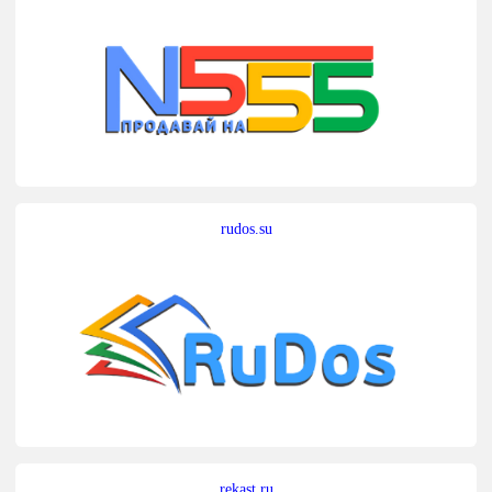
rudos.su
rekast.ru