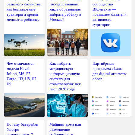
сельского хозяйства:
государственная:
сообщество
как беспилотные
какое образование
ВКонтакте —
тракторы и дроны
выбрать ребёнку в
повышаем охваты и
меняют агробизнес
Москве?
активность
аудитории
Чем отличаются
Как выбрать
Партнёрская
модели Haval:
медицинскую
программа eLama
Jolion, M6, F7,
информационную
для digital-агентств:
Dargo, H3, H5, H7,
систему для
обзор
H9
стоматологии: чек-
лист 2026 года
Почему батарейки
Майнинг дома или
быстро
размещение
разряжаются: 7
майнингового