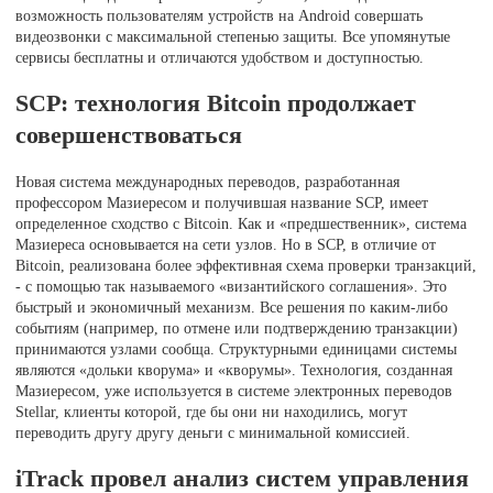
возможность пользователям устройств на Android совершать
видеозвонки с максимальной степенью защиты. Все упомянутые
сервисы бесплатны и отличаются удобством и доступностью.
SCP: технология Bitcoin продолжает
совершенствоваться
Новая система международных переводов, разработанная
профессором Мазиересом и получившая название SCP, имеет
определенное сходство с Bitcoin. Как и «предшественник», система
Мазиереса основывается на сети узлов. Но в SCP, в отличие от
Bitcoin, реализована более эффективная схема проверки транзакций,
- с помощью так называемого «византийского соглашения». Это
быстрый и экономичный механизм. Все решения по каким-либо
событиям (например, по отмене или подтверждению транзакции)
принимаются узлами сообща. Структурными единицами системы
являются «дольки кворума» и «кворумы». Технология, созданная
Мазиересом, уже используется в системе электронных переводов
Stellar, клиенты которой, где бы они ни находились, могут
переводить другу другу деньги с минимальной комиссией.
iTrack провел анализ систем управления