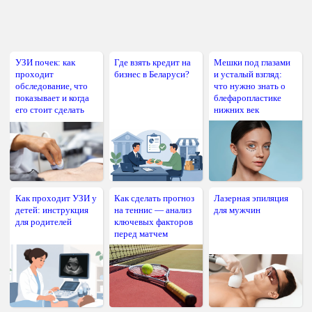
УЗИ почек: как
Где взять кредит на
Мешки под глазами
проходит
бизнес в Беларуси?
и усталый взгляд:
обследование, что
что нужно знать о
показывает и когда
блефаропластике
его стоит сделать
нижних век
Как проходит УЗИ у
Как сделать прогноз
Лазерная эпиляция
детей: инструкция
на теннис — анализ
для мужчин
для родителей
ключевых факторов
перед матчем