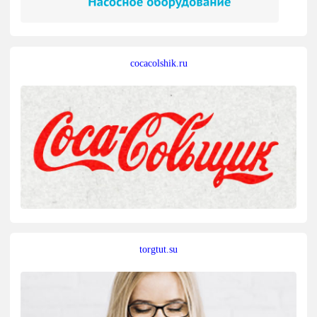
cocacolshik.ru
torgtut.su