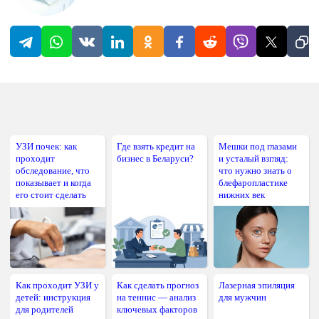
УЗИ почек: как
Где взять кредит на
Мешки под глазами
проходит
бизнес в Беларуси?
и усталый взгляд:
обследование, что
что нужно знать о
показывает и когда
блефаропластике
его стоит сделать
нижних век
Как проходит УЗИ у
Как сделать прогноз
Лазерная эпиляция
детей: инструкция
на теннис — анализ
для мужчин
для родителей
ключевых факторов