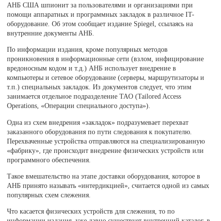
АНБ США шпионит за пользователями и организациями при
помощи аппаратных и программных закладок в различное IT-
оборудование. Об этом сообщает издание Spiegel, ссылаясь на
внутренние документы АНБ.
По информации издания, кроме популярных методов
проникновения в информационные сети (взлом, инфицирование
вредоносным кодом и т.д.) АНБ использует внедрение в
компьютеры и сетевое оборудование (серверы, маршрутизаторы и
т.п.) специальных закладок. Из документов следует, что этим
занимается отдельное подразделение TAO (Tailored Access
Operations, «Операции специального доступа»).
Одна из схем внедрения «закладок» подразумевает перехват
заказанного оборудования по пути следования к покупателю.
Перехваченные устройства отправляются на специализированную
«фабрику», где происходит внедрение физических устройств или
программного обеспечения.
Такое вмешательство на этапе доставки оборудования, которое в
АНБ принято называть «интердикцией», считается одной из самых
популярных схем слежения.
Что касается физических устройств для слежения, то по
информации издания, уже давно существует внутренний каталог, в