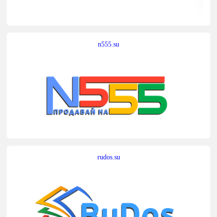
n555.su
rudos.su