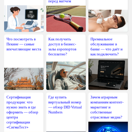
перед матчем
Что посмотреть в
Как получить
Премиальное
Пекине — самые
доступ в бизнес-
обслуживание в
впечатляющие места
залы аэропортов
банке — что даёт и
бесплатно?
как подключить?
Сертификация
Где купить
Зачем аграрным
продукции: что
виртуальный номер
компаниям контент-
нужно знать и где
— обзор DID Virtual
маркетинг и
оформить — обзор
Numbers
собственные
центра
отраслевые медиа?
сертификации
«СигмаТест»