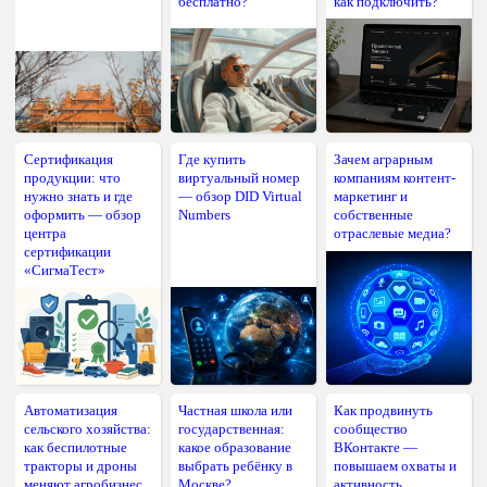
бесплатно?
как подключить?
Сертификация
Где купить
Зачем аграрным
продукции: что
виртуальный номер
компаниям контент-
нужно знать и где
— обзор DID Virtual
маркетинг и
оформить — обзор
Numbers
собственные
центра
отраслевые медиа?
сертификации
«СигмаТест»
Автоматизация
Частная школа или
Как продвинуть
сельского хозяйства:
государственная:
сообщество
как беспилотные
какое образование
ВКонтакте —
тракторы и дроны
выбрать ребёнку в
повышаем охваты и
меняют агробизнес
Москве?
активность