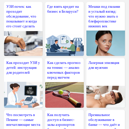
УЗИ почек: как
Где взять кредит на
Мешки под глазами
проходит
бизнес в Беларуси?
и усталый взгляд:
обследование, что
что нужно знать о
показывает и когда
блефаропластике
его стоит сделать
нижних век
Как проходит УЗИ у
Как сделать прогноз
Лазерная эпиляция
детей: инструкция
на теннис — анализ
для мужчин
для родителей
ключевых факторов
перед матчем
Что посмотреть в
Как получить
Премиальное
Пекине — самые
доступ в бизнес-
обслуживание в
впечатляющие места
залы аэропортов
банке — что даёт и