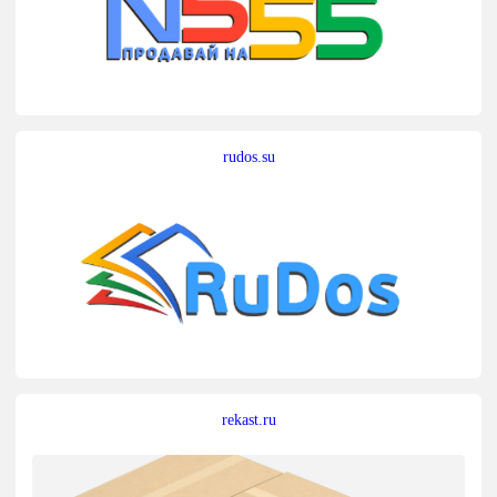
rudos.su
rekast.ru