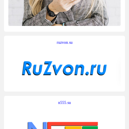
ruzvon.su
n555.su