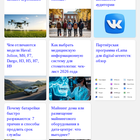
аудитории
Чем отличаются
Как выбрать
Партнёрская
модели Haval:
медицинскую
программа eLama
Jolion, M6, F7,
информационную
для digital-агентств:
Dargo, H3, H5, H7,
систему для
обзор
H9
стоматологии: чек-
лист 2026 года
Почему батарейки
Майнинг дома или
быстро
размещение
разряжаются: 7
майнингового
причин и способы
оборудования в
продлить срок
дата-центре: что
службы
выгоднее?