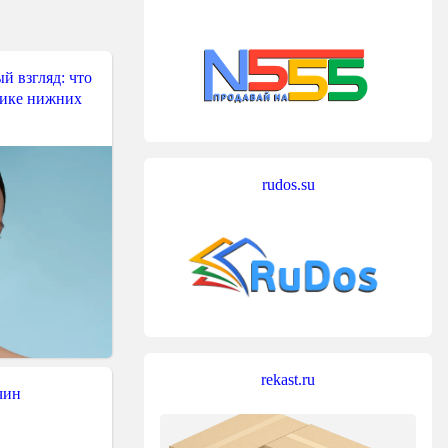
й взгляд: что
тике нижних
rudos.su
rekast.ru
чин