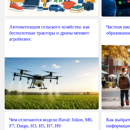
Автоматизация сельского хозяйства: как
Частная шко
беспилотные тракторы и дроны меняют
образовани
агробизнес
Чем отличаются модели Haval: Jolion, M6,
Как выбрат
F7, Dargo, H3, H5, H7, H9
информацио