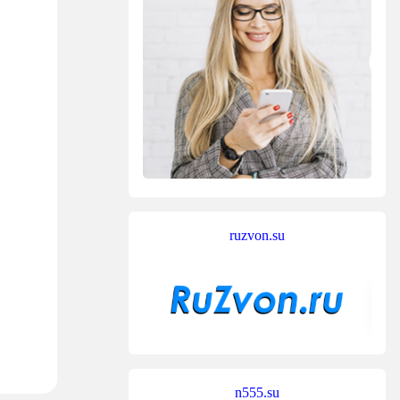
ruzvon.su
n555.su