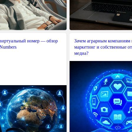
 виртуальный номер — обзор
Зачем аграрным компаниям 
 Numbers
маркетинг и собственные о
медиа?