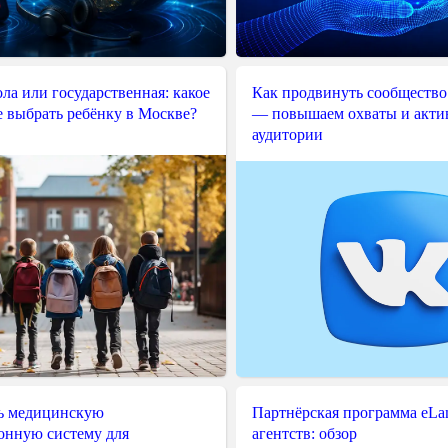
ла или государственная: какое
Как продвинуть сообщество
е выбрать ребёнку в Москве?
— повышаем охваты и акти
аудитории
ь медицинскую
Партнёрская программа eLama
нную систему для
агентств: обзор