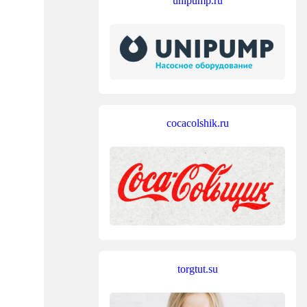
unipump.ru
cocacolshik.ru
torgtut.su