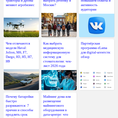
тракторы и дроны
выбрать ребёнку в
повышаем охваты и
меняют агробизнес
Москве?
активность
аудитории
Чем отличаются
Как выбрать
Партнёрская
модели Haval:
медицинскую
программа eLama
Jolion, M6, F7,
информационную
для digital-агентств:
Dargo, H3, H5, H7,
систему для
обзор
H9
стоматологии: чек-
лист 2026 года
Почему батарейки
Майнинг дома или
быстро
размещение
разряжаются: 7
майнингового
причин и способы
оборудования в
продлить срок
дата-центре: что