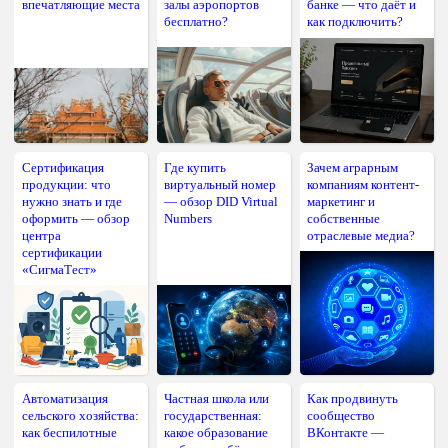
впечатляющие места
залы аэропортов
банке — что даёт и
бесплатно?
как подключить?
Сертификация
Где купить
Зачем аграрным
продукции: что
виртуальный номер
компаниям контент-
нужно знать и где
— обзор DID Virtual
маркетинг и
оформить — обзор
Numbers
собственные
центра
отраслевые медиа?
сертификации
«СигмаТест»
Автоматизация
Частная школа или
Как продвинуть
сельского хозяйства:
государственная:
сообщество
как беспилотные
какое образование
ВКонтакте —