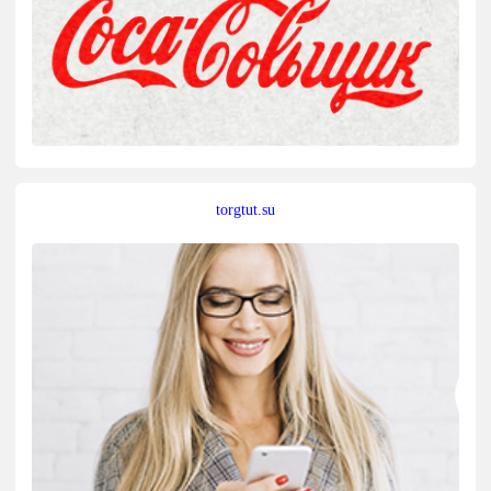
torgtut.su