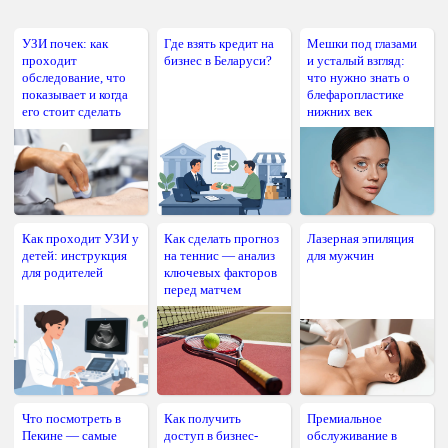
УЗИ почек: как
Где взять кредит на
Мешки под глазами
проходит
бизнес в Беларуси?
и усталый взгляд:
обследование, что
что нужно знать о
показывает и когда
блефаропластике
его стоит сделать
нижних век
Как проходит УЗИ у
Как сделать прогноз
Лазерная эпиляция
детей: инструкция
на теннис — анализ
для мужчин
для родителей
ключевых факторов
перед матчем
Что посмотреть в
Как получить
Премиальное
Пекине — самые
доступ в бизнес-
обслуживание в