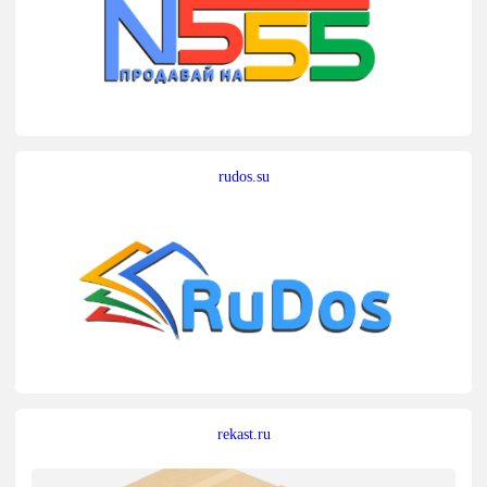
rudos.su
rekast.ru