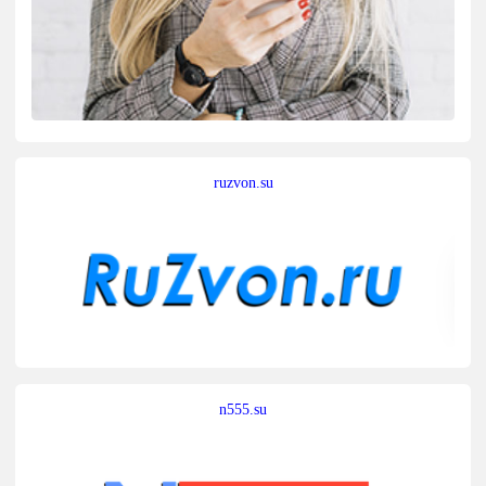
ruzvon.su
n555.su