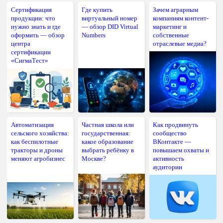
Сертификация
Где купить
Зачем аграрным
продукции: что
виртуальный номер
компаниям контент-
нужно знать и где
— обзор DID Virtual
маркетинг и
оформить — обзор
Numbers
собственные
центра
отраслевые медиа?
сертификации
«СигмаТест»
Автоматизация
Частная школа или
Как продвинуть
сельского хозяйства:
государственная:
сообщество
как беспилотные
какое образование
ВКонтакте —
тракторы и дроны
выбрать ребёнку в
повышаем охваты и
меняют агробизнес
Москве?
активность
аудитории