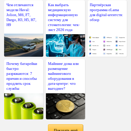
Чем отличаются
Как выбрать
Партнёрская
модели Haval:
медицинскую
программа eLama
Jolion, M6, F7,
информационную
для digital-агентств:
Dargo, H3, H5, H7,
систему для
обзор
H9
стоматологии: чек-
лист 2026 года
Почему батарейки
Майнинг дома или
быстро
размещение
разряжаются: 7
майнингового
причин и способы
оборудования в
продлить срок
дата-центре: что
службы
выгоднее?
Показать ещё