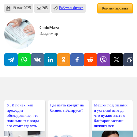
19 мая 2025
265
Работа и бизнес
Комментировать
CodoMaza
Владимир
УЗИ почек: как
Где взять кредит на
Мешки под глазами
проходит
бизнес в Беларуси?
и усталый взгляд:
обследование, что
что нужно знать о
показывает и когда
блефаропластике
его стоит сделать
нижних век