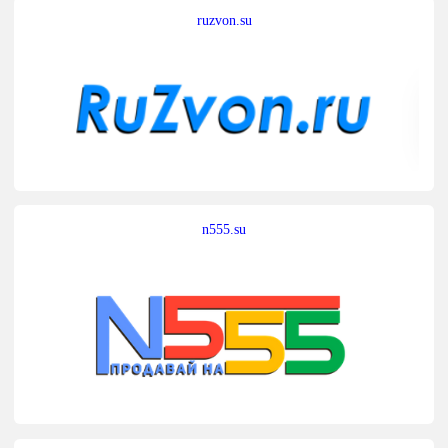
ruzvon.su
n555.su