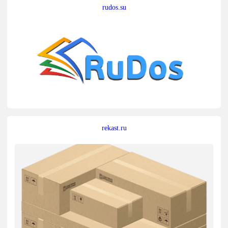
rudos.su
rekast.ru