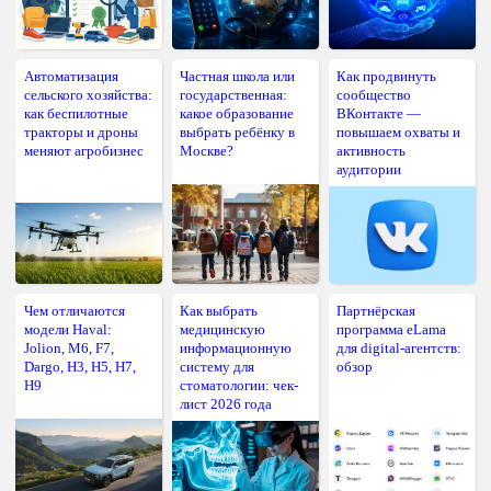
Автоматизация
Частная школа или
Как продвинуть
сельского хозяйства:
государственная:
сообщество
как беспилотные
какое образование
ВКонтакте —
тракторы и дроны
выбрать ребёнку в
повышаем охваты и
меняют агробизнес
Москве?
активность
аудитории
Чем отличаются
Как выбрать
Партнёрская
модели Haval:
медицинскую
программа eLama
Jolion, M6, F7,
информационную
для digital-агентств:
Dargo, H3, H5, H7,
систему для
обзор
H9
стоматологии: чек-
лист 2026 года