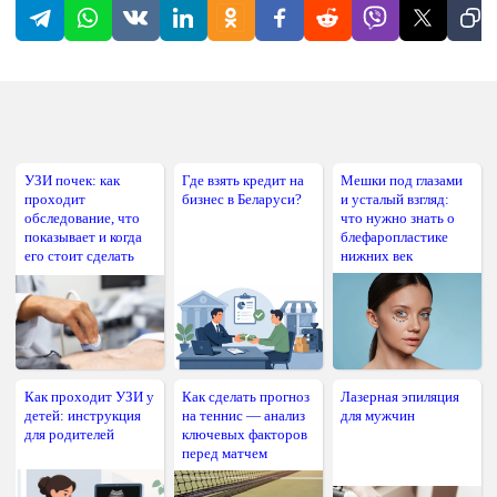
УЗИ почек: как
Где взять кредит на
Мешки под глазами
проходит
бизнес в Беларуси?
и усталый взгляд:
обследование, что
что нужно знать о
показывает и когда
блефаропластике
его стоит сделать
нижних век
Как проходит УЗИ у
Как сделать прогноз
Лазерная эпиляция
детей: инструкция
на теннис — анализ
для мужчин
для родителей
ключевых факторов
перед матчем