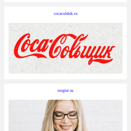
cocacolshik.ru
torgtut.su