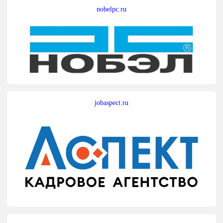
nobelpc.ru
jobaspect.ru