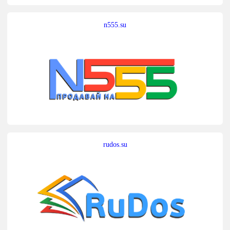
n555.su
rudos.su