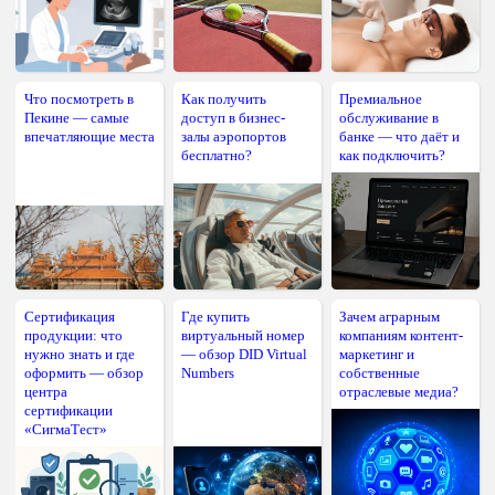
Что посмотреть в
Как получить
Премиальное
Пекине — самые
доступ в бизнес-
обслуживание в
впечатляющие места
залы аэропортов
банке — что даёт и
бесплатно?
как подключить?
Сертификация
Где купить
Зачем аграрным
продукции: что
виртуальный номер
компаниям контент-
нужно знать и где
— обзор DID Virtual
маркетинг и
оформить — обзор
Numbers
собственные
центра
отраслевые медиа?
сертификации
«СигмаТест»