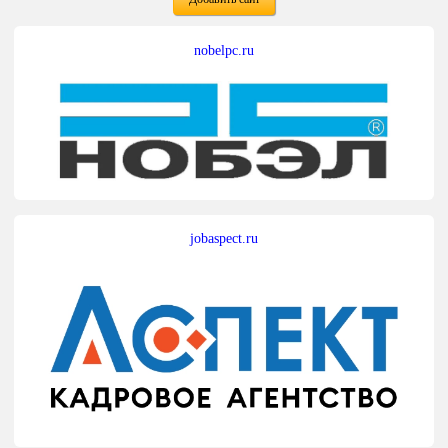
nobelpc.ru
jobaspect.ru