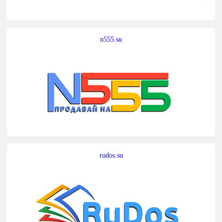
n555.su
rudos.su