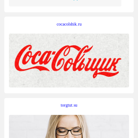
cocacolshik.ru
torgtut.su