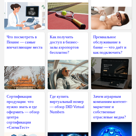
Что посмотреть в
Как получить
Премиальное
Пекине — самые
доступ в бизнес-
обслуживание в
впечатляющие места
залы аэропортов
банке — что даёт и
бесплатно?
как подключить?
Сертификация
Где купить
Зачем аграрным
продукции: что
виртуальный номер
компаниям контент-
нужно знать и где
— обзор DID Virtual
маркетинг и
оформить — обзор
Numbers
собственные
центра
отраслевые медиа?
сертификации
«СигмаТест»