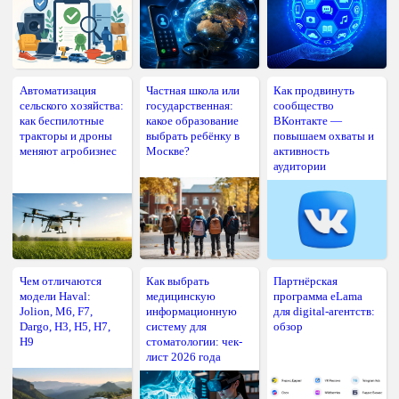
Автоматизация
Частная школа или
Как продвинуть
сельского хозяйства:
государственная:
сообщество
как беспилотные
какое образование
ВКонтакте —
тракторы и дроны
выбрать ребёнку в
повышаем охваты и
меняют агробизнес
Москве?
активность
аудитории
Чем отличаются
Как выбрать
Партнёрская
модели Haval:
медицинскую
программа eLama
Jolion, M6, F7,
информационную
для digital-агентств:
Dargo, H3, H5, H7,
систему для
обзор
H9
стоматологии: чек-
лист 2026 года