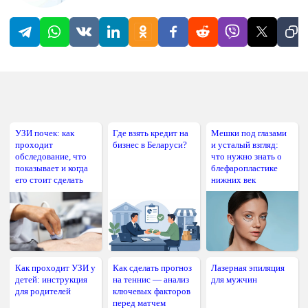
УЗИ почек: как
Где взять кредит на
Мешки под глазами
проходит
бизнес в Беларуси?
и усталый взгляд:
обследование, что
что нужно знать о
показывает и когда
блефаропластике
его стоит сделать
нижних век
Как проходит УЗИ у
Как сделать прогноз
Лазерная эпиляция
детей: инструкция
на теннис — анализ
для мужчин
для родителей
ключевых факторов
перед матчем