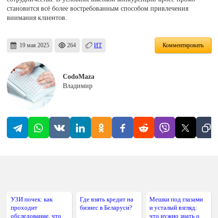
становится всё более востребованным способом привлечения
внимания клиентов.
19 мая 2025
264
ИТ
Комментировать
CodoMaza
Владимир
УЗИ почек: как
Где взять кредит на
Мешки под глазами
проходит
бизнес в Беларуси?
и усталый взгляд:
обследование, что
что нужно знать о