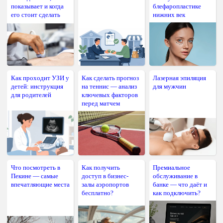
показывает и когда
блефаропластике
его стоит сделать
нижних век
Как проходит УЗИ у
Как сделать прогноз
Лазерная эпиляция
детей: инструкция
на теннис — анализ
для мужчин
для родителей
ключевых факторов
перед матчем
Что посмотреть в
Как получить
Премиальное
Пекине — самые
доступ в бизнес-
обслуживание в
впечатляющие места
залы аэропортов
банке — что даёт и
бесплатно?
как подключить?