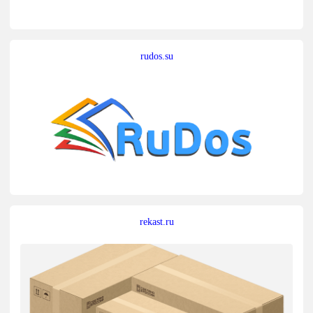
rudos.su
rekast.ru