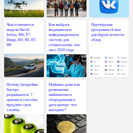
Чем отличаются
Как выбрать
Партнёрская
модели Haval:
медицинскую
программа eLama
Jolion, M6, F7,
информационную
для digital-агентств:
Dargo, H3, H5, H7,
систему для
обзор
H9
стоматологии: чек-
лист 2026 года
Почему батарейки
Майнинг дома или
быстро
размещение
разряжаются: 7
майнингового
причин и способы
оборудования в
продлить срок
дата-центре: что
службы
выгоднее?