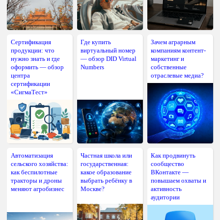
Сертификация
Где купить
Зачем аграрным
продукции: что
виртуальный номер
компаниям контент-
нужно знать и где
— обзор DID Virtual
маркетинг и
оформить — обзор
Numbers
собственные
центра
отраслевые медиа?
сертификации
«СигмаТест»
Автоматизация
Частная школа или
Как продвинуть
сельского хозяйства:
государственная:
сообщество
как беспилотные
какое образование
ВКонтакте —
тракторы и дроны
выбрать ребёнку в
повышаем охваты и
меняют агробизнес
Москве?
активность
аудитории