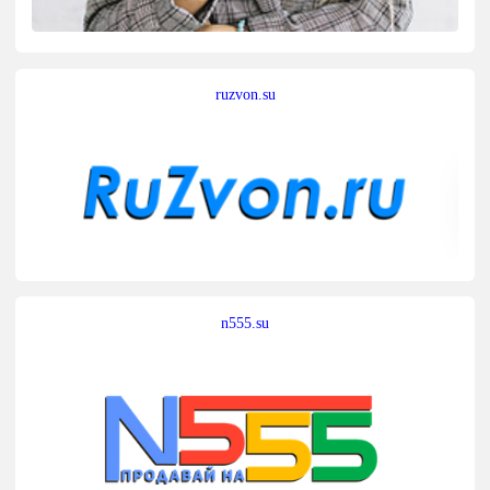
ruzvon.su
n555.su