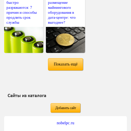
быстро
размещение
разряжаются: 7
майнингового
причин и способы
оборудования в
продлить срок
дата-центре: что
службы
выгоднее?
Показать ещё
Сайты из каталога
Добавить сайт
nobelpc.ru