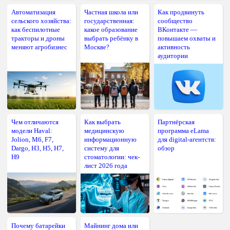
Автоматизация
Частная школа или
Как продвинуть
сельского хозяйства:
государственная:
сообщество
как беспилотные
какое образование
ВКонтакте —
тракторы и дроны
выбрать ребёнку в
повышаем охваты и
меняют агробизнес
Москве?
активность
аудитории
Чем отличаются
Как выбрать
Партнёрская
модели Haval:
медицинскую
программа eLama
Jolion, M6, F7,
информационную
для digital-агентств:
Dargo, H3, H5, H7,
систему для
обзор
H9
стоматологии: чек-
лист 2026 года
Почему батарейки
Майнинг дома или