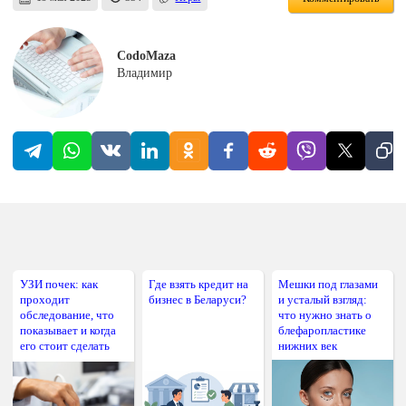
CodoMaza
Владимир
УЗИ почек: как
Где взять кредит на
Мешки под глазами
проходит
бизнес в Беларуси?
и усталый взгляд:
обследование, что
что нужно знать о
показывает и когда
блефаропластике
его стоит сделать
нижних век