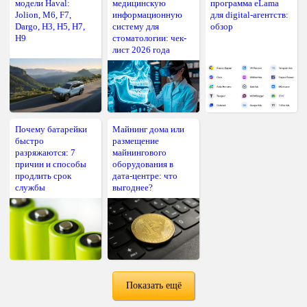
модели Haval:
медицинскую
программа eLama
Jolion, M6, F7,
информационную
для digital-агентств:
Dargo, H3, H5, H7,
систему для
обзор
H9
стоматологии: чек-
лист 2026 года
Почему батарейки
Майнинг дома или
быстро
размещение
разряжаются: 7
майнингового
причин и способы
оборудования в
продлить срок
дата-центре: что
службы
выгоднее?
Показать ещё