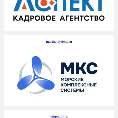
marine-system.ru
unipump.ru