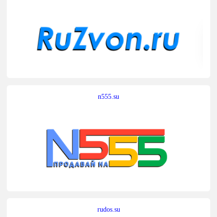
n555.su
rudos.su