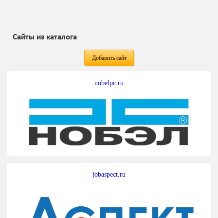
Сайты из каталога
Добавить сайт
nobelpc.ru
jobaspect.ru